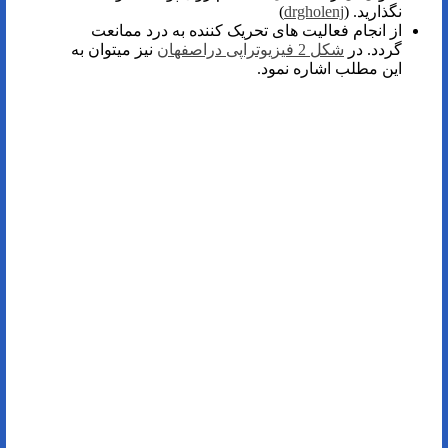
نگذارید. (
drgholenj
)
از انجام فعالیت‌ های تحریک کننده به درد ممانعت
گردد. در
شکل 2 فیزیوتراپی دراصفهان
نیز میتوان به
این مطلب اشاره نمود.