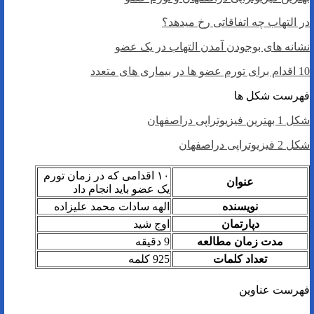
در التهاب چه اتفاقاتی رخ میدهد؟
نشانه های بوجودن آمدن التهاب در یک عضو
10 اقدام برای تورم عضو ها در بیماری های متعدد
فهرست شکل ها
شکل 1 بهترین فیزیوتراپی دراصفهان
شکل 2 فیزیوتراپی دراصفهان
۱۰ اقدامی که در زمان تورم
عنوان
یک عضو باید انجام داد
نویسنده
الهه سادات محمد علیزاده
دپارتمان
اوج شید
مدت زمان مطالعه
9 دقیقه
تعداد کلمات
925 کلمه
فهرست عناوین