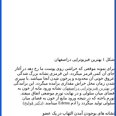
شکل 1 بهترین فیزیوتراپی دراصفهان
برای نمونه موقعی که خراشی روی پوست ما رخ دهد در آغاز
جای آن کمی قرمز میگردد. این قرمزی نشانه بزرگ شدگی
عروق خونی آن محدوده و پرخون شدن آنجا میباشد. با سپری
شدن زمان محل خراش مقداری برآمده میگردد. این برآمدگی
در
بهترین فیزیوتراپی دراصفهان
نشانه ورود مایه از خون به
فضای میان سلولی و در نهایت تورم موضعی اتفاق میفتد.
تورم یاخته که در نتیجه ورود مایع از خون به فضای میان
سلولی تولید میگردد را ادم Edema مینامند. (
دکتر قولنج
)
نشانه های بوجودن آمدن التهاب در یک عضو