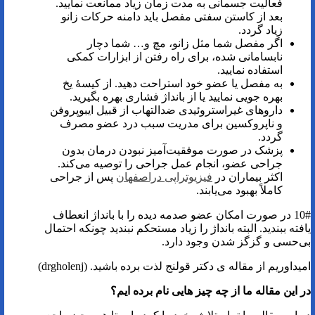
فعالیت جسمانی به مدت زمان زیاد ممانعت نمایید.
بعد از کاستن سفتی مفصل باید دامنه حرکات زانو
زیاد گردد.
اگر مفصل شما مثل زانو، مچ و… شما دچار
نابسامانی شده، برای راه رفتن از ابزارات کمکی
استفاده نمایید.
به مفصل یا عضو خود استراحت دهید. از کیسۀ یخ
بهره جویی نمایید یا از بانداژ فشاری بهره بگیرید.
داروهای غیراستروئیدی ضدالتهاب از قبیل ایبوپروفن
و ناپروکسین برای مدریت سبب درد عضو مصرف
گردد.
پزشک در صورت موفقیت‌آمیز نبودن درمان بدون
جراحی عضو، انجام عمل جراحی را توصیه می‌کند.
اکثر بیماران در
فیزیوتراپی دراصفهان
پس از جراحی
کاملاً بهبود می‌یابند.
10# در صورت امکان عضو صدمه ‌دیده را با بانداژ انعطاف
یافته ببندید. البته بانداژ را زیاد مستحکم نبندید چونکه احتمال
بی‌حسی و گزگز شدن وجود دارد.
امیداوریم از مقاله ی دکتر قولنج لذت برده باشید. (drgholenj)
در این مقاله ما از چه چیز هایی نام برده ایم؟