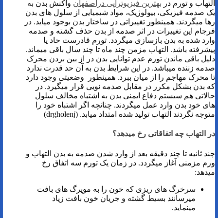
التهاب و تورم در
بهترین فیزیوتراپی دراصفهان
واکنش بدن به
یک صدمه فیزیکی، بیولوژیک، مواد شیمیایی از سلول های بدن
رها میگردند. همینطور تغییراتی در ساختار بدن بوجود میاید. در
فرجام این تغییرات در اثر صدمه از بدن حذف گشته و صدمه
وارد شده به بدن بازسازی میگردد. تورم قادرست حاد یا
پیشرفته باشد. التهاب مزمن چند ماه تا چند سال باقی میماند.
دلیل باقی ماندن تورم عدم توانایی بدن در از بین بردن محرک
صدمه زننده میباشد. در این شرایط بدن به آن حد قدرت ندارد
تا محرک مهاجم را از میان ببرد. همینطور وضعیتی وجود دارد
که بدن بشکل مکرر در مقابل صدمه نویی قرار میگیرد. در
حالاتی هم سیستم دفاع ایمنی بدن به اشتباه مخالف سلول
های خود بدن وارد عمل میگردند. چنانچه اگر اشتباه خود را
متوجه نگردند التهاب تولید شده امتداد میابد. (drgholenj)
در التهاب چه اتفاقاتی رخ میدهد؟
چند ثانیه تا چند دقیقه بعد از وارد شدن صدمه به بدن التهاب و
ورم مزمنی آغاز میگردد. در زمان یک تورم سه اتفاق رخ
میدهد:
سرخرگ های ریزی که خون را به مویرگ های بافت
میرسانند بسیط گشته و جریان خون بافت زیاد
مینماید.