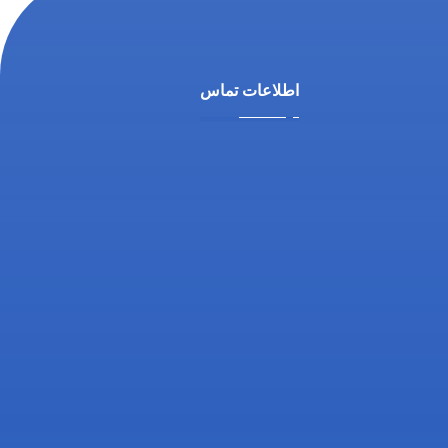
اطلاعات تماس
آدرس ما: اصفهان، خیابان آمادگاه،
نرسیده به چهارراه فلسطین،
روبروی داروخانه ثامن، کوچه
شماره 21، مجتمع پزشکی پرتو
تلفن تماس: 03132216555
تلفن همراه: 09138700470
ایمیل: info@drgholenj.com
اینستاگرام: @dr.shirban