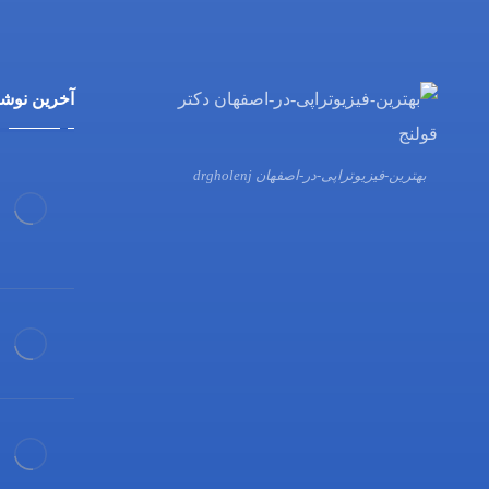
آخرین نوشت
بهترین-فیزیوتراپی-در-اصفهان drgholenj
03132216555
09138700470