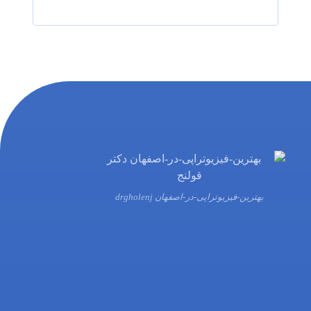
بهترین-فیزیوتراپی-در-اصفهان drgholenj
03132216555
09138700470