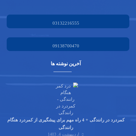
03132216555
09138700470
آخرین نوشته ها
کمردرد در رانندگی + 4 راه مهم برای پیشگیری از کمردرد هنگام
رانندگی
اردیبهشت 4, 1403