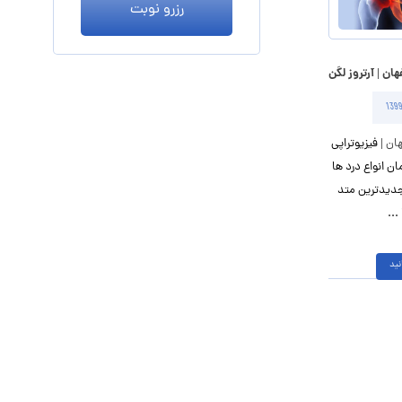
رزرو نوبت
ان | آرتروز لگن
هان
| فیزیوتراپی
ان انواع درد ها
 جدیدترین متد
...
نید