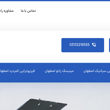
تماس با ما
مشاوره رای
03132216555
پی سیاتیک اصفهان
مینیسک زانو اصفهان
فیزیوتراپی کمردرد اصفها