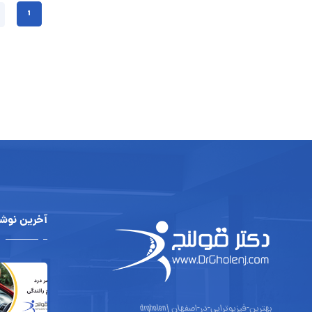
1
آخرین نوشت
بهترین-فیزیوتراپی-در-اصفهان drgholenj