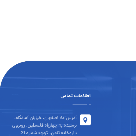
اطلاعات تماس
آدرس ما: اصفهان، خیابان آمادگاه،
نرسیده به چهارراه فلسطین، روبروی
داروخانه ثامن، کوچه شماره 21،