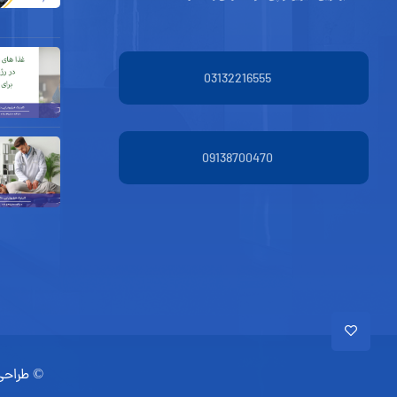
03132216555
09138700470
©
طراحی