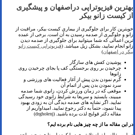
بهترین فیزیوتراپی دراصفهان و پیشگیری
از کیست زانو بیکر
خوبترین کار برای جلوگیری از بیماری کیست بیکر، مراقبت از
زانو و جلوگیری از صدمه رسیدن به آن است. برخی از عمده
ترین اعمالی که شما میتوانید برای جلوگیری از صدمه دیدن
زانو انجام نمایید، بشکل زیل میباشد. (
فیزیوتراپی کیست زانو
بیکر در اصفهان
)
پوشیدن کفش ‌های سازگار
چرخیدن بر روی برجستگی کف پا بجای چرخیدن روی
زانوها
گرم نمودن بدن پیش از آغاز فعالیت ‌های ورزشی و
سرد نمودن بدن پس از اتمام آن
موقعی که در زمان ورزش کردن، زانوی شما صدمه
میبیند، بایستید و سریعا به شرایط زانوی خود رسیدگی
نمایید. اگر نشانه های صدمه ‌دیدگی آن به زودی بهبود
پیدا ننمود، حتماً به دکتر رجوع نمایید. امیداواریم از
مقاله دکتر قولنج لذت برده باشید. (drgholenj)
در این مقاله ما از چه چیز هایی نام برده ایم؟
در این مقاله ما تمام تلاش خود را کرده ایم تا همه چیز راجع