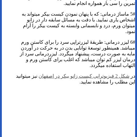
تمرین را سی بار همواره انجام نمایید.
5# ماساژ درمانی: که با پنهان نمودن کیست بیکر میتواند به
اشخاص یاری نمایید. با دقت به مسائل سابقه دار در زانو
میتوان ورم، درد و نابسمانی وابسته به کیست بیکر را آرام
نمود.
6# لیزر درمانی: طریقۀ لیزرتراپی سرد را برای کاستن ورم
میباشد. همینطور توسعۀ توانایی بدن در به حرکت در آوردن
مایه به صورت درست، پیشنهاد میگردد. لیزردرمانی سرد از
درمان لیزر کم ‌توان میباشد که اغلب برای کاستن ورم و
التهاب استفاده میگردد.
در
شکل 2 فیزیوتراپی کیست زانو بیکر در اصفهان
نیز میتوانید
این مطلب را مشاهده نمایید.