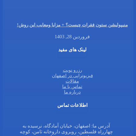
منیپولیشن ستون فقرات چیست؟ + مزایا ومعایب این روش!
فروردین 28, 1403
لینک های مفید
رزرو نوبت
فیزیوتراپی در اصفهان
مقالات
تماس با ما
درباره ما
اطلاعات تماس
آدرس ما: اصفهان، خیابان آمادگاه، نرسیده به
چهارراه فلسطین، روبروی داروخانه ثامن، کوچه