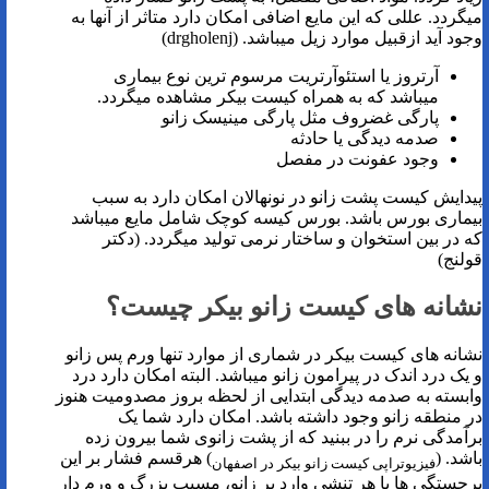
میگردد. عللی که این مایع اضافی امکان دارد متاثر از آنها به
وجود آید ازقبیل موارد زیل میباشد. (drgholenj)
آرتروز یا استئوآرتریت مرسوم ترین نوع بیماری
میباشد که به همراه کیست بیکر مشاهده میگردد.
پارگی غضروف مثل پارگی مینیسک زانو
صدمه دیدگی یا حادثه
وجود عفونت در مفصل
پیدایش کیست پشت زانو در نونهالان امکان دارد به سبب
بیماری بورس باشد. بورس کیسه‌ کوچک شامل مایع میباشد
که در بین استخوان و ساختار نرمی تولید میگردد. (دکتر
قولنج)
نشانه های کیست زانو بیکر چیست؟
نشانه های کیست بیکر در شماری از موارد تنها ورم پس زانو
و یک درد اندک در پیرامون زانو میباشد. البته امکان دارد درد
وابسته به صدمه دیدگی ابتدایی از لحظه بروز مصدومیت هنوز
در منطقه زانو وجود داشته باشد. امکان دارد شما یک
برآمدگی نرم را در ببنید که از پشت زانوی شما بیرون زده
باشد. (
) هرقسم فشار بر این
فیزیوتراپی کیست زانو بیکر در اصفهان
برجستگی ها یا هر تنشی وارد بر زانو، مسبب بزرگ و ورم دار