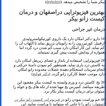
بیکر شما را تشخیص میدهد. (
drgholenj
)
بهترین فیزیوتراپی دراصفهان و درمان
کیست زانو بیکر
درمان غیر جراحی
1# دارو: دکتر امکان دارد یک داروی کورتیکواستروئیدی
ازقبیل: کورتیرزون را به زانویتان تزریق نماید تا التهاب آن را
کم نماید. این کار امکان دارد سبب کم شدن درد گردد اما
همواره از یپدایش کیست پیش گیری نمینماید.
2# فیزیوتراپی: استفاده از بانداژ و عصای زیر‌بغل امکان دارد
به کاستن درد یاری نماید. همینطور کم نمودن دامنۀ حرکتی و
انجام تمرینات استحکام دهندۀ عضلات محدوده زانو امکان
دارد موجب حفظ کارکرد زانو گردد. (
دکتر قولنج
)
3# یخ: کاستن درد و ورم وابسته به کیست بیکر مقصود این
طریقه میباشد. کمپرس یخ مهیا شده از تکه های یخ و حوله را
میتوان برای درمان کیست بیکر بکار برد.
4# خم وراست نمودن زانو در
فیزیوتراپی کیست زانو بیکر در
اصفهان
: زانو را تا جایی که میتوانید تا وراست نمایید. این