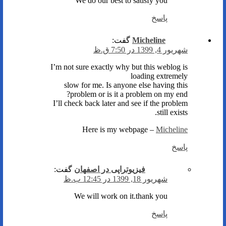
We do our best to satisfy you
پاسخ
Micheline
گفت:
شهریور 4, 1399 در 7:50 ق.ظ
I’m not sure exactly why but this weblog is
loading extremely
slow for me. Is anyone else having this
problem or is it a problem on my end?
I’ll check back later and see if the problem
still exists.
Here is my webpage –
Micheline
پاسخ
فیزیوتراپی در اصفهان
گفت:
شهریور 18, 1399 در 12:45 ب.ظ
We will work on it.thank you
پاسخ