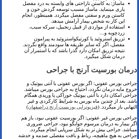
ماساژ: به کاستن ناراحتی‌ های وابسته به درد مفصل
یاری مینماید. ماساژ مسبب توسعه گردش خون و
کاستن ورم و سفتی مفصل میگردد. همینطور، انجام
این کار به شخص بیمار آرامش میدهد.
استفاده از مواردی از قبیل زنجبیل، سرکه سیب،
زردچوبه و…
تزریق استروئید یا کورتیکواستروئید به پیرامون
مفصل، اگر که سایر طریقه ها سودمند واقع نگردند.
نتیجه تزریق امکان دارد گذرا باشد که با استمرار آن
درمان شکل میگیرد.
درمان بورسیت آرنج با جراحی
جراحی بورس عفونی: اگر بورس عفونی با آنتی بیوتیک و
خروج مایه درمان نگردد، احتیاج به جراحی بورس میباشد.
جراحی امکان دارد با آنتی بیوتیک خوراکی یا وریدی همگام
باشد. بعد از چندین ماه بورس به شرایط کارکردی و غیر
التهابی باز میگردد. (
فیزیوتراپی بوریست آرنج دراصفهان
)
جراحی بورس غیر عفونی: اگر بورسیت عفونی نبود، باز هم
اگر بیمار به درمان مرسوم جوابگو نبود، جراحی ضروری
میباشد. جراحی بیش تر به شکل سرپایی انجام میگردد.
جراحی به هیچ ماهیچه، رباط و بافت مفصلی صدمه و خدشه