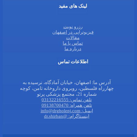
لینک های مفید
رزرو نوبت
فیزیوتراپی در اصفهان
مقالات
تماس با ما
درباره ما
اطلاعات تماس
آدرس ما: اصفهان، خیابان آمادگاه، نرسیده به
چهارراه فلسطین، روبروی داروخانه ثامن، کوچه
شماره 21، مجتمع پزشکی پرتو
تلفن تماس: 03132216555
تلفن همراه: 09138700470
ایمیل: info@drgholenj.com
اینستاگرام: @dr.shirban