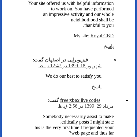
Your site offered us with helpful information
to work on. You have performed
an impressive activity and our whole
neighborhood shall be
thankful to you.
My site;
Royal CBD
پاسخ
فیزیوتراپی در اصفهان
گفت:
شهریور 18, 1399 در 12:47 ب.ظ
We do our best to satisfy you
پاسخ
free xbox live codes
گفت:
مرداد 29, 1399 در 2:56 ق.ظ
Somebody necessarily assist to make
critically posts I might state.
This is the very first time I frequented your
web page and thus far?