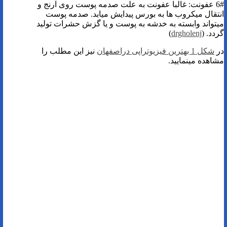
6# عفونت: غالبا عفونت به علت صدمه پوست روی آرنج و
انتقال میکروب ها به بورس پیدایش میابد. صدمه پوست
میتواند وابسته به خدشه به پوست و یا گزش حشرات تولید
گردد. (
drgholenj
)
در
شکل 1 بهترین فیزیوتراپی دراصفهان
نیز این مطلب را
مشاهده مینمایید.