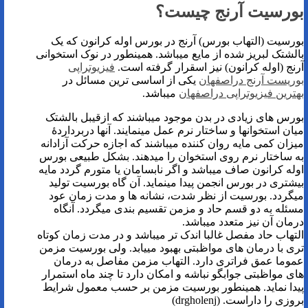
بورسیت آرنج چیست؟
بورسیت (التهاب بورس) آرنج در بورس اوله کرانون که یک
بالشتک لبریز شده از مایع میباشد. همینطور در نوک استخوانی
آرنج (اوله کرانون) نیز اسقرار گرفته است.
فیزیوتراپی
بوریست آرنج دراصفهان
یکی از اساسی ترین مسائل در
بهترین فیزیوتراپی دراصفهان
میباشد.
بورس های زیادی در بدن موجود میباشند که ازقیبل بالشتک
میان استخوانها و ساختار نرم عمل مینمایند. آنها دربرداردۀ
میزان کمی مایه روان کننده میباشند که اجازه حرکت آزادانه
به ساختار نرم روی استخوان را میدهند. بشکل طبیعی بورس
اوله کرانون صاف میباشد و اگر نابسامان یا متورم گردد مایه
بیشتری در بورس انجمن پیدا مینماید. آن گاه بورسیت تولید
میگردد. بورسیت از نظر شدت، نشانه ها و مدت زمان عود
مسئله به دو قسم حاد و مزمن تقسیم بندی میگردد. آنگاه
درمان آن نیز متعدد میباشد.
التهاب حاد مفصل غالبا اندک تر میباشد و در مدت زمان کوتاه
تری با درمان های مواظبتی بهبود مییابد. ولی بورسیت مزمن
عموما عمق فراتری دارد. التهاب مزمن مفاصل به درمان
های مواظبتی جوابگو نباشه و امکان دارد تا چند ماه استمرار
پیدا نماید. همینطور بورسیت مزمن بر حسب معمول شرایط
بروزی را داراست. (drgholenj)