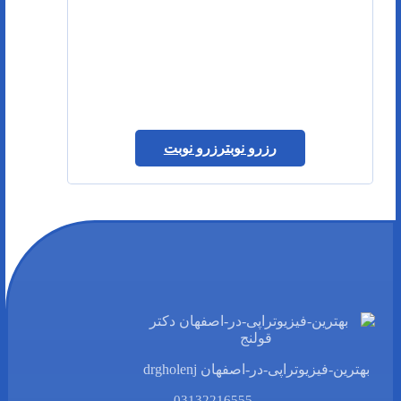
رزرو نوبت
رزرو نوبت
بهترین-فیزیوتراپی-در-اصفهان drgholenj
03132216555