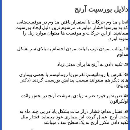
دلایل بورسیت آرنج
انجام مداوم حرکات یا استقرار یافتن مداوم در موقعیت‌هایی
که به بورسها فشار میاورند، مرسوم ترین دلیل ایجاد بورسیت
میباشند. از این حرکات و موقعیت ‌ها میتوان موارد زیل را
نمونه آورد.
1# پرتاب نمودن توپ یا بلند نمودن اجسام به بالای سر بشکل
مداوم
2# تکیه دادن به آرنج‌ ها برای مدتی زیاد
3# نقرس یا روماتیسم: نقرس یا روماتیسم یا بعضی بیماری
های دیگر هم میتوانند مسبب پیدایش بورسیت گردند. (
دکتر
قولنج
)
4# ضربه: برخورد ضربه زیادی به پشت آرنج در بخش زائده
اولکرانون
5# فشار مدام: فشار دراز مدت بشکل پایا در پی چند ماه به
پشت آرنج اعمال گردد، این بیماری عود مینماید. فشار مثل
تکیه دادن مکرر آرنج به یک سطح سف میباشد.