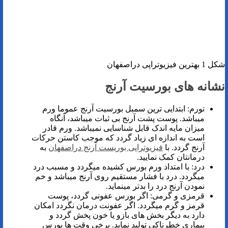
شکل 1 بهترین فیزیوتراپی دراصفهان
نشانه های بورسیت آرنج
تورم: ابتدایی ترین سمبل بورسیت آرنج عموما ورم
میباشد. پوست پشت آرنج بی ثبات میباشد، آنگاه
میزان مایه اندک قابل شناسایی نمیباشد. ورم قادر
است به اندازه ای زیاد گردد که موجب کاستن حرکات
آرنج گردد. با
فیزیوتراپی بوریست آرنج دراصفهان
به
درمانتان کمک نمایید.
درد: با امتداد ورم بورس کشیده میگردد و مسبب درد
میگردد. درد با فشار مستقیم روی آرنج میباشد و خم
نمودن آرنج درد را بدتر مینماید.
قرمزی و گرمی: اگر بورس عفونی گردد، پوست
قرمز و گرم میگردد. اگر عفونت درمان نگردد امکان
دارد به دیگر بخش های بازو یا خون پخش گردد و
بیماری خطرناکی تولید نماید. برخی وقت ها بورس