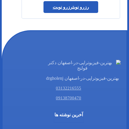
رزرو نوبت
رزرو نوبت
بهترین-فیزیوتراپی-در-اصفهان drgholenj
03132216555
09138700470
آخرین نوشته ها