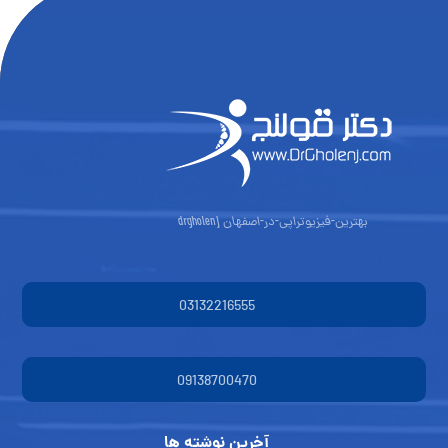
بهترین-فیزیوتراپی-در-اصفهان drgholenj
03132216555
09138700470
آخرین نوشته ها