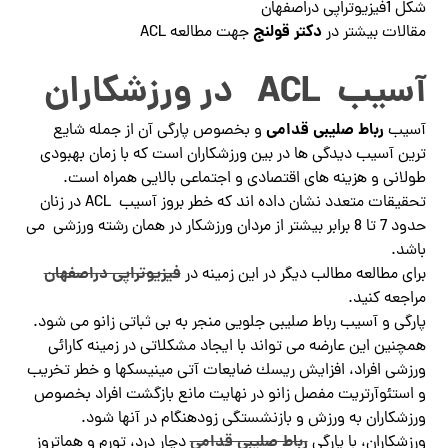
شکل 1فیزیوتراپی دراصفهان
دکتر قولنج
مقالات بیشتر در
جهت مطالعه ACL
آسیب ACL در ورزشکاران
رباط صلیبی قدامی
آسیب
و بخصوص پارگی آن از جمله شایع
ترین آسیب دیدگی ها در بین ورزشکاران است که با زمان بهبودی
طولانی و هزینه های اقتصادی و اجتماعی بالایی همراه است.
تحقیقات متعدد نشان داده اند که خطر بروز آسیب ACL در زنان
حدود 7 تا 8 برابر بیشتر از مردان ورزشکار در همان رشته ورزشی می
باشد.
فیزیوتراپی دراصفهان
برای مطالعه مطالب دیگر در این زمینه در
مراجعه کنید.
پارگی و آسیب رباط صلیبی جلویی منجر به بی ثباتی زانو می شود.
همچنین این عارضه می تواند با ایجاد مشکلاتی در زمینه کارائی
ورزشی افراد، افزایش ریسك ضایعات آتی مینیسك­ها و خطر تخریب
و استئوآرتریت مفصل زانو در نهایت مانع بازگشت افراد بخصوص
ورزشکاران به ورزش و بازنشستگی زودهنگام در آنها شود.
رباط صلیبی قدامی
ورزشکاران، با پارگی
دچار درد، تورم و هماتروز