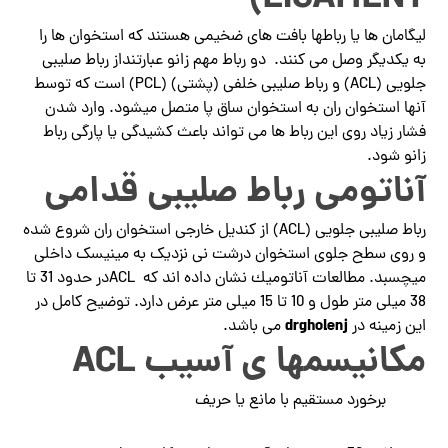
لیگامان ها یا رباط­ها بافت های ضخیمی هستند که استخوان ها را
به یکدیگر وصل می کنند. دو رباط مهم زانو عبارتنداز رباط صلیبی
جلویی (ACL) و رباط صلیبی خلفی (پشتی) (PCL) است که توسط
آنها استخوان ران به استخوان ساق پا متصل می­شود. وارد شدن
فشار زیاد روی این رباط ها می تواند باعث کشیدگی یا پارگی رباط
زانو شود.
آناتومی رباط صلیبی قدامی
رباط صلیبی جلویی (ACL) از کندیل خارجی استخوان ران شروع شده
و روی سطح جلوی استخوان درشت نی نزدیک به مینیسک داخلی
می­چسبد. مطالعات آناتومیك نشان داده اند که ACLدر حدود 31 تا
38 میلی متر طول و 10 تا 15 میلی متر عرض دارد. توضیح کامل در
drgholenj
این زمینه در
می باشد.
مکانیسم­ها ی آسیب ACL
برخورد مستقیم با مانع یا حریف