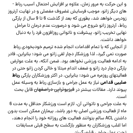
و این حرکت به مرور زمان، علاوه بر افزایش احتمال آسیب رباط ­
های دیگر زانو، موجب فرسایش غضروف مفصلی و در نهایت آرتروز
زودرس خواهد شد، بطوری که بعد از گذشت 6 تا 9 سال از پارگی
رباط، آرتروز زانو شروع می شود و درصورت عدم درمان تا مراحل
نهایی تخریب زانو، پیشرفت و ناتوانی روزافزون فرد را به دنبال
خواهد داشت.
از آنجایی که با تمام اقدامات انجام شده ترمیم خودبخودی رباط
صورت نمی گیرد، لذا ورزشکار دچار لقی زانو می شود؛ بنابراین، قادر
به ادامه فعالیت ورزشی نخواهد بود. ضمن آنکه، به علت عوارض
پارگی دچار درد زانو و ضعف اندام مبتلا و خالی کردن زانو حتی در
رباط
فعالیتهای روزمره می شود؛ بنابراین، در اکثر ورزشکاران پارگی
صلیبی قدامی
نیاز به عمل جراحی و بازسازی رباط به وسیله عمل
فیزیوتراپی دراصفهان
پیوند دارد. مقالات بیشتر در
قابل بحث
است.
به علت جراحی و ناتوانی آن، لازم است ورزشکار حداقل به مدت 6
ماه از فعالیت ورزشی اصلی به دور باشد. بیماران ممکن است بدون
داشتن ACL سالم بتوانند فعالیت های روزانه خود را انجام دهند،
اما اغلب ورزشکاران به منظور بازگشت به سطح قبلی مسابقات
تحت عمل جراحی قرارمی­گیرند.