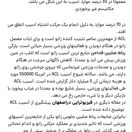
معمولا در 30 درصد موارد آسیب به این شکل می باشد.
مکانیسم غیر برخوردی
در 70 درصد موارد به دلیل انجام یک حرکت اشتباه آسیب اتفاق می
افتد.
ACL از مهمترین عناصر تثبیت کننده زانو است و برای ثبات مفصل
زانو در هنگام دویدن و فعالیت­های ورزشی بسیار حیاتی است. پارگی
رباط صلیبی قدامی
شایع ترین آسیب زانو است که اغلب در حین
ورزش پیش می آید و عمدتا، کاهش ناگهانی سرعت در هنگام
دویدن و صدمات ورزشی غیرتماسی که نیروی چرخشی روی زانو
دارند، می باشد. سالانه شیوع آسیب ACL در آمریکا 550000 مورد
و هزینه درمانی آن 5 میلیارد دلار گزارش شده است. آسیب ACL
طی فعالیت­های ورزشی، بسیار شایع بوده و عمدتا در غیاب برخورد با
بازیکن دیگر و یا شیء خارجی رخ می دهد.
فیزیوتراپی دراصفهان
در مقاله دیگری در
پیشگیری از آسیب ACL
توضیح داده شده است.
بنابراین ضایعات رباط صلیبی جلویی زانو یکی از شایعترین آسیبهای
ورزشی است که تاثیر شدیدی بر عملکرد حرکتی زانو و اندام تحتانی
فرد می گذارد. این، رباط در جلوگیری از چرخش بیش از حد