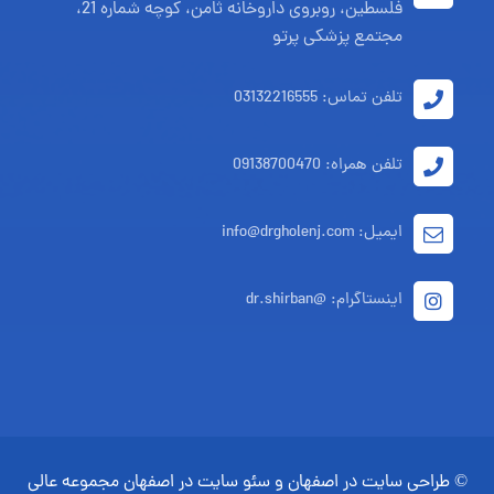
فلسطین، روبروی داروخانه ثامن، کوچه شماره 21،
مجتمع پزشکی پرتو
تلفن تماس: 03132216555
تلفن همراه: 09138700470
ایمیل: info@drgholenj.com
اینستاگرام: @dr.shirban
©
طراحی سایت در اصفهان
و
سئو سایت در اصفهان
مجموعه
عالی