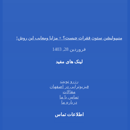
منیپولیشن ستون فقرات چیست؟ + مزایا ومعایب این روش!
فروردین 28, 1403
لینک های مفید
رزرو نوبت
فیزیوتراپی در اصفهان
مقالات
تماس با ما
درباره ما
اطلاعات تماس