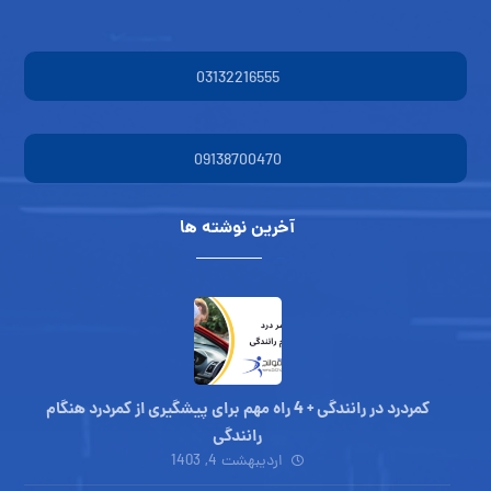
03132216555
09138700470
آخرین نوشته ها
کمردرد در رانندگی + 4 راه مهم برای پیشگیری از کمردرد هنگام
رانندگی
اردیبهشت 4, 1403