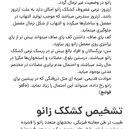
زانو در وضعیت غیر نرمال گردد.
آرتروز: نرمی غضروف کشکک زانو امکان دارد به علت آرتروز
باشد. آرتروز سندرمی میباشد که موجب تولید التهاب در
مفصل و ساختارها میگردد و التهاب از شکل نرمال مفصل
جلوگیری مینماید.
کف پای صاف، داشتن کف پای صاف میتواند بیش تر از پای
پرانتزی روی مفصل زانو زور بیاورد.
سن: بزرگسالان و افراد بالغ بیش تر در ریسک نرمی کشکک
زانو میباشند. درسنین بلوغ، عضلات و استخوان‌ها مکررا در
حال رشد میباشند و احتمال عدم برابری عضلات در مختصر
مدتی بوجود میاید.
حوادث قدیمی، ضربه ای مثل دررفتگی که در پیشین برای
دکتر
زانو رخ داده، میتواند این احتمال را زیاد نماید. (
قولنج
)
تشخیص کشکک زانو
طبیب در طی معاینه فیزیکی، بخشهای متعدد زانو را فشرده