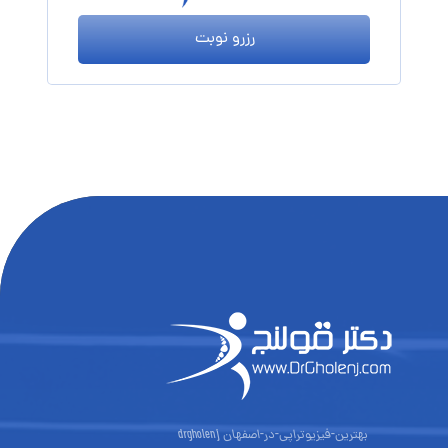
رزرو نوبت
بهترین-فیزیوتراپی-در-اصفهان drgholenj