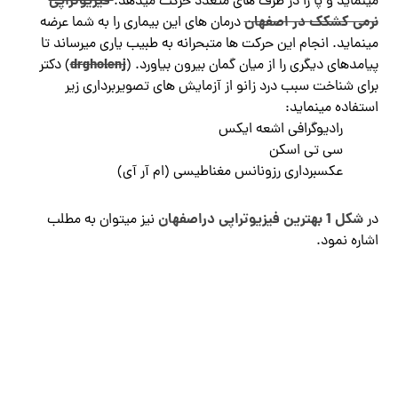
فیزیوتراپی
مینماید و پا را در طرف های متعدد حرکت میدهد.
نرمی کشکک در اصفهان
درمان های این بیماری را به شما عرضه
مینماید. انجام این حرکت‌ ها متبحرانه به طبیب یاری میرساند تا
drgholenj
پیامدهای دیگری را از میان گمان بیرون بیاورد. (
) دکتر
برای شناخت سبب درد زانو از آزمایش ‌های تصویربرداری زیر
استفاده مینماید:
رادیوگرافی اشعه ایکس
سی تی اسکن
عکسبرداری رزونانس مغناطیسی (ام آر آی)
شکل 1 بهترین فیزیوتراپی دراصفهان
در
نیز میتوان به مطلب
اشاره نمود.