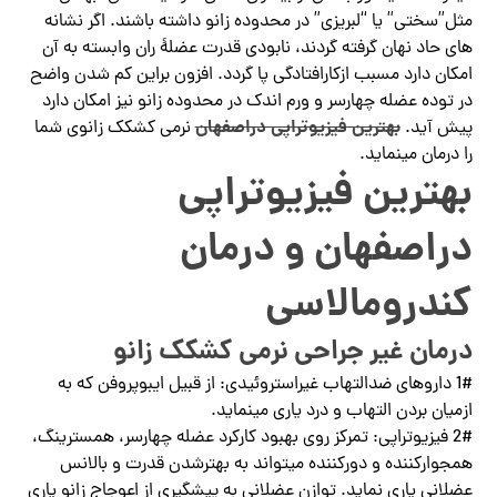
مثل”سختی” یا “لبریزی” در محدوده زانو داشته باشند. اگر نشانه
‌های حاد نهان گرفته گردند، نابودی قدرت عضلۀ ران وابسته به آن
امکان دارد مسبب ازکارافتادگی پا گردد. افزون براین کم شدن واضح
در توده عضله چهارسر و ورم اندک در محدوده زانو نیز امکان دارد
بهترین فیزیوتراپی دراصفهان
پیش آید.
نرمی کشکک زانوی شما
را درمان مینماید.
بهترین فیزیوتراپی
دراصفهان و درمان
کندرومالاسی
درمان غیر جراحی نرمی کشکک زانو
1# داروهای ضدالتهاب غیراستروئیدی: از قبیل ایبوپروفن که به
ازمیان ‌بردن التهاب و درد یاری مینماید.
2# فیزیوتراپی: تمرکز روی بهبود کارکرد عضله چهارسر، همسترینگ،
همجوار‌کننده و دورکننده میتواند به بهترشدن قدرت و بالانس
عضلانی یاری نماید. توازن عضلانی به پیشگیری از اعوجاج زانو یاری