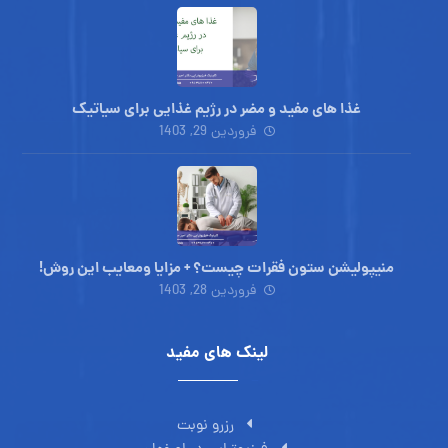
غذا های مفید و مضر در رژیم غذایی برای سیاتیک
فروردین 29, 1403
منیپولیشن ستون فقرات چیست؟ + مزایا ومعایب این روش!
فروردین 28, 1403
لینک های مفید
رزرو نوبت