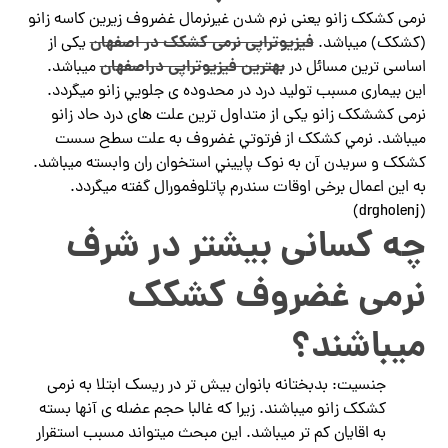
نرمی کشکک زانو یعنی نرم شدن غیرنرمال غضروف زیرین کاسه زانو
فیزیوتراپی نرمی کشکک در اصفهان
(کشکک) میباشد.
یکی از
بهترین فیزیوتراپی دراصفهان
اساسی ترین مسائل در
میباشد.
این بیماری مسبب تولید درد در محدوده ی جلويي زانو میگردد.
نرمی کششکک زانو یکی از متداول ترین علت های درد حاد زانو
میباشد. نرمي كشکک از فرتوتي غضروف به علت سطح سست
كشكک و سریدن آن به نوک پاييني استخوان ران وابسته میباشد.
به این اعمال برخی اوقات سندرم پاتلوفمورال گفته میگردد.
(drgholenj)
چه کسانی بیشتر در شرف
نرمی غضروف کشکک
میباشند؟
جنسیت: بدبختانه بانوان بیش تر در ریسک ابتلا به نرمی
کشکک زانو میباشند. زیرا که غالبا حجم عضله ‌ی آنها بسته
به اقایان کم تر میباشد. این مبحث میتواند مسبب استقرار