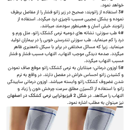
خواهد نمود.
3# استفاده از زانوبند: صحیح در زیر زانو فشار را از مفاصل برطرف
نموده و بشکل عجیبی مسبب ناچیزی درد میگردد. استفاده از
زانوبند خیلی آسان و همینطور سودمند میباشد.
4# طب سوزنی: نشانه های دومیه نرمی کشکک زانو، مثل ورم و
درد را کم مینماید. طب سوزنی تندرستی خوبی را در بیماران تولید
مینماید. زیرا که مسائل مختلفی در برابر با سیکل نامعتبری ظاهر
میگردد. صدمه دیدگی موجب التهاب، التهاب مسبب فشار و فشار
مسبب التهاب میگردد.
5# اوزون درمانی: مبتلایان به نرمی کشکک زانو موقع صاف نمودن
و کشیدن زانو احساس خراش در مفصل دارند. در واقع به نرم
شدن غضروف کشکک زانو وابسته میباشد. اوزون درمانی ساییدگی
زانو با استفاده از اکسیژن مطلق سرعت چرخش خون را زیاد و
شکل 2 فیزیوتراپی نرمی کشکک در اصفهان
التهاب را میکاهد. در
نیز میتوان به مطلب اشاره نمود.