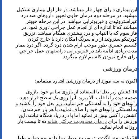
این بیماری دارای چهار فار میباشد. در فاز اول بیماری تشکيل
میشود. در مرحله دوم درمان حاوی تجويز داروهاي ضد درد
غيراستروئيدي و فيزيوتراپي میباشد. در اين مرحله خوبتر
میباشد که تا اندازه ای از انجام عمل جراحي دوری نمود. در
فاز سوم که با التهاب و درد بیشتري همگام میباشد. تزريق
کورتيکواستروئيد از راه سرنگ امکان دارد با خارج کردن
کلسيم خميري طور موجب آرام شدن درد گردد. اگر درد بيمار
مدت زیادی ادامه يابد در
فیزیوتراپی دراصفهان
عمل جراحي
برای خارج نمودن کلسيم لازم میگردد.
درمان ورزشی
اکنون به سه مورد از درمان ورزشی اشاره مینمایم:
1# کشش زیر بغل: با استفاده از بازوی سالم خود، بازوی
صدمه دیده را تا قلب بالا ببرید. آنرا روی یک سطح قرار دهید.
زانوهای خود را به آهستگی خم نمایید، زیر بغل خود را بکشید و
به آهستگی زانوهای خود را صاف نمایید. با هر بار خم شدن،
کشش را کمی بیش تر نمائید اما با درد زیاد همگام نباشد. این
ورزش را برای
درمان محدودیت حرکتی شانه
ده تا بیست بار
روزانه انجام نمائید.
2# پیاده روی انگشتی: روبروی دیوار به اندازه سه چهارم طول