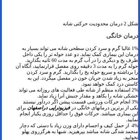
شکل 2 درمان محدودیت حرکتی شانه
درمان خانگی
1% غالبا گرم و سرد کردن سطحی شانه می تواند بسیار به
درمان این بیماری کمک نماید. دو عدد حوله تر را یکی داخل
ظرف یخ و دیگری را در آب گرم به مدت 60 ثانیه بگذارید.
حوله گرم را به مدت 3 دقیقه روی مفصل قرارنمایید، آنگاه آن
را برداشته و سریع حوله یخ را بگذارید. گرم و سرد کردن
منجر به زیاد شدن جریان خون در مفصل میگردد. این به
کاستن درد کمک خواهد نمود.
2% استفاده منظم از شانه طی فعالیت های روزانه می تواند
خشکی شانه را بکاهد و مقدار جنبش آنرا زیاد نماید.
3% انجام حرکات ورزشی قسمت پیشن اگر دردآور نیستند
یکی از برترین درمانهای خانگی در
فیزیوتراپی دراصفهان
برای
این بیماری میباشد. حرکات فوق را حداقل روزی یکبار انجام
نمایید.
4% از حمل کیف و اجسام دارای وزن زیاد با دستی که دچار
منجمد شدگی شانه مباشد بپرهیزید. شبها به هرگزروی پهلو
نخوابید.