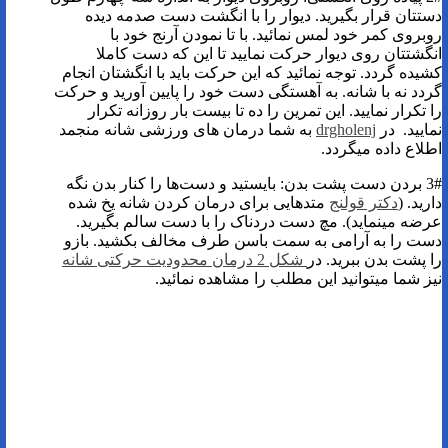
دستتان قرار بگیرید. دیوار را با انگشت دست صدمه دیده
روبروی کمر خود لمس نمائید. با تا نمودن آرنج خود با
انگشتتان روی دیوار حرکت نمایید تا این که دست کاملا
کشیده گردد. توجه نمائید که این حرکت باید با انگشتان انجام
گردد نه با شانه. به آهستگی دست خود را پایین آورید و حرکت
را تکرار نمایید. این تمرین را ده تا بیست بار روزانه تکرار
نمایید. در
drgholenj
به شما درمان های ورزشی شانه منجمد
اطلاع داده میگردد.
3# بردن دست پشت بدن: بایستید و دست‌ها را کنار بدن نگه
دارید. (
دکتر قولنج
متدهایی برای درمان کردن شانه یخ شده
عرضه مینماید). مچ دست دردناک را با دست سالم بگیرید.
دست را به آرامی به سمت باسن طرف مخالف بکشید. بازو
را پشت بدن ببرید. در
شکل 2 درمان محدودیت حرکتی شانه
نیز شما میتوانید این مطلب را مشاهده نمائید.