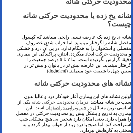
محدودیت حرکتی شانه
شانه یخ زده یا محدودیت حرکتی شانه
چیست؟
شانه ی یخ زده یک عارضه نسبی رایجی میباشد که کپسول
مفصل شانه را گرفتار مینماید. اما خراب شدن غضروف
مفصلی و استخوان را به همگام ندارد. در پی آن درد و خشکی
و محدودیت حرکت ایجاد میگردد. اندازه پراکندگی این بیماری
دقیقا گزارش نگردیده است. اما ۲ تا ۵ درصد جمعیت را
گرفتار مینماید. این عارضه بیش تر در بانوان و بیش تر در
سنین چهل تا شصت عود مینماید. (drgholenj)
نشانه های محدودیت حرکتی شانه
اولین نشانه های این بیماری آغاز خودکار درد و غالبا بدون
سبب در شانه میباشد.
درمان محدودیت حرکتی شانه
یکی از
اساسی ترین مسائل در
فیزیوتراپی دراصفهان
است. این
بیماری به تدریج و بشکل پیش رو محدودیت حرکتی در مفصل
را همراه دارد. یعنی امکان دارد شخص بی هیچ مشکلی شب
استراحت کند. اما صبح با درد زیاد از خواب بیدار گردد و به
سختی به کارهایش بپردازد.