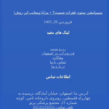
منیپولیشن ستون فقرات چیست؟ + مزایا ومعایب این روش!
فروردین 28, 1403
لینک های مفید
رزرو نوبت
فیزیوتراپی در اصفهان
مقالات
تماس با ما
درباره ما
اطلاعات تماس
آدرس ما: اصفهان، خیابان آمادگاه، نرسیده به
چهارراه فلسطین، روبروی داروخانه ثامن، کوچه
شماره 21، مجتمع پزشکی پرتو
تلفن تماس: 03132216555