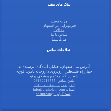
لینک های مفید
رزرو نوبت
فیزیوتراپی در اصفهان
مقالات
تماس با ما
درباره ما
اطلاعات تماس
آدرس ما: اصفهان، خیابان آمادگاه، نرسیده به
چهارراه فلسطین، روبروی داروخانه ثامن، کوچه
شماره 21، مجتمع پزشکی پرتو
تلفن تماس: 03132216555
تلفن همراه: 09138700470
ایمیل: info@drgholenj.com
اینستاگرام: @dr.shirban