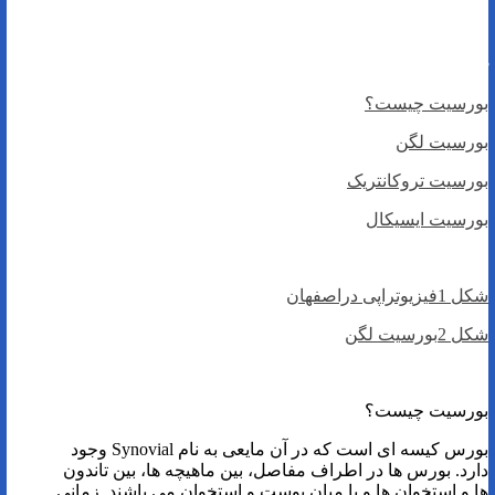
بورسیت لگن
فیزیوتراپی دراصفهان
بورسیت چیست؟
بورسیت لگن
بورسیت تروکانتریک
بورسیت ایسیکال
شکل 1فیزیوتراپی دراصفهان
شکل 2بورسیت لگن
بورسیت چیست؟
بورس کیسه ای است که در آن مایعی به نام Synovial وجود
دارد. بورس ها در اطراف مفاصل، بین ماهیچه ها، بین تاندون
ها و استخوان ها و یا میان پوست و استخوان می باشند. زمانی