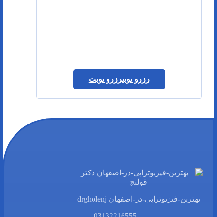
رزرو نوبت
رزرو نوبت
بهترین-فیزیوتراپی-در-اصفهان drgholenj
03132216555