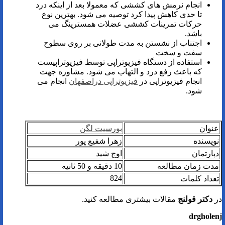
انجام نرمش های کششی که معمولا بعد از اینکه درد
تا حدی کاهش پیدا کرد توصیه می شود. بهترین نوع
حرکات تمرینات کششی عضلات همسترینگ می
باشد.
اجتناب از نشستن به مدت طولانی بر روی سطوح
سفت و سخت
استفاده از دستگاه فیزیوتراپی توسط فیزیوتراپیست
که باعث رفع درد و التهاب می شود. مشاوره جهت
انجام فیزیوتراپی در
فیزیوتراپی دراصفهان
انجام می
شود.
عنوان
بورسیت لگن
نویسنده
زهرا شفیع پور
دپارتمان
اوج شید
مدت زمان مطالعه
10 دقیقه و 50 ثانیه
824
تعداد کلمات
در
دکتر قولنج
مقالات بیشتری مطالعه کنید.
drgholenj