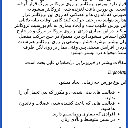
قرار دارد. بورس تروکانتر بر روی تروکانتر بزرگ قرار گرفته
است. این بورس باعث لغزنده شدن تروکانتر میشود به
صورتی که تاندون ها و عضلاتی که روی این تروکانتر قرار
هدارند بتوانند به راحتی حرکت کنند.گاهی اوقات بنابه دلایلی
این بورس ملتهب شده و ایجاد بیماری به نام بورسیت تروکانتر
میکند. در این بیماری دردی بر روی تروکانتر بزرگ و در خارج
لگن احساس میشود. این درد معمولا در حین حرکت مفصل
ران بیشتر میشود. فشار موضعی بر روی تروکانتر هم شدت
درد را افزایش میدهد. پس وقتی بیمار بر روی لگن طرف
مبتلا میخوابد درد بیشتر میشود.
مقالات بیشتر در
فیزیوتراپی دراصفهان
قابل بحث است.
Drgholenj
این نوع بورس چه زمانی ایجاد میشود:
فعالیت های بدنی شدیدی و مکرر که بدن تحمل آن را
ندارد.
فعالیت هایی که باعث کشیده شدن عضلات و تاندون
ها شود.
افرادی که بیماری روماتیسم دارند.
در سنین متوسط و بالای زنان