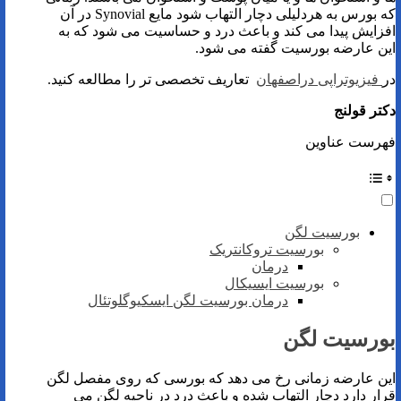
که بورس به هردلیلی دچار التهاب شود مایع Synovial در آن
افزایش پیدا می کند و باعث درد و حساسیت می شود که به
این عارضه بورسیت گفته می شود.
در
فیزیوتراپی دراصفهان
تعاریف تخصصی تر را مطالعه کنید.
دکتر قولنج
فهرست عناوین
بورسیت لگن
بورسیت تروکانتریک
درمان
بورسیت ایسیکال
درمان بورسیت لگن ایسکیوگلوتئال
بورسیت لگن
این عارضه زمانی رخ می دهد که بورسی که روی مفصل لگن
قرار دارد دچار التهاب شده و باعث درد در ناحیه لگن می