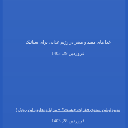
غذا های مفید و مضر در رژیم غذایی برای سیاتیک
فروردین 29, 1403
منیپولیشن ستون فقرات چیست؟ + مزایا ومعایب این روش!
فروردین 28, 1403