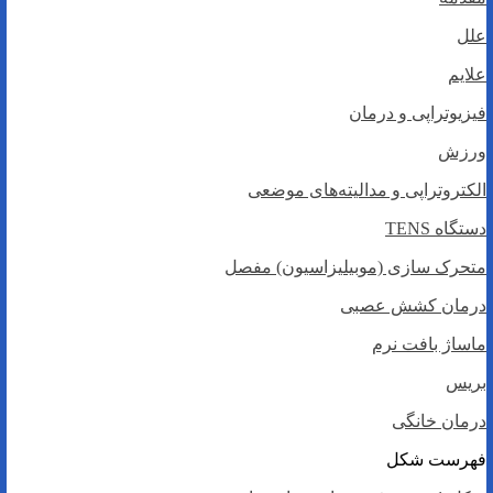
علل
علايم
فیزیوتراپی و درمان
ورزش
الکتروتراپی و مدالیته‌های موضعی
دستگاه TENS
متحرک سازی (موبیلیزاسیون) مفصل
درمان کشش عصبی
ماساژ بافت نرم
بریس
درمان خانگی
فهرست شکل