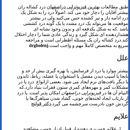
طبق مطالعات
بهترین فیزیوتراپی دراصفهان
درد کشاله ران
بیشتر آقایان را دچار خود می کند. اصولاٌ درد را به شکل یک
درد ادامه دار و تیر کشنده حس می‌‌کنید.ولی در بیشتر
موقعیت ها می‌تواند یک درد مشدد یا یک گونه درد کششی
باشد .که به شکل یکدفعه ای و بدون وجود نشانه ای
هشداردهنده ای شکل گیرد و زندگی عادی شما را دچار اختلال
کند.درد کشاله ران یک مسئله اظطرابی است و مراجعه
سریع به متخصص کاملاً مهم و واجب است.
drgholenj
علل
بیشتر موارد پا درد از فرسایش، با بهره گیری بیش از حد و
نابجا یا آسیب دیدن مفصل یا استخوان یا عضله، رباط، تاندون
یا دیگر بافت‌های نرم ایجاد می شود. بعضی ازانواع درد پا در
مشکلات کمر و مهره‌های کمری ستون فقرات بنیاد دارد.که
التیام آن ها در
فیزیوتراپی دراصفهان
امکان پذیر است. پا درد
از بازتاب ایجاد لخته‌های خونی، گشاد شدن سیاهرگ‌ها یا
گردش خون نادرست سرچشمه می گیرد.
دکتر قولنج
علايم
علائم خونریزی دهنده از قبیل ادرار خونی، مشاهده