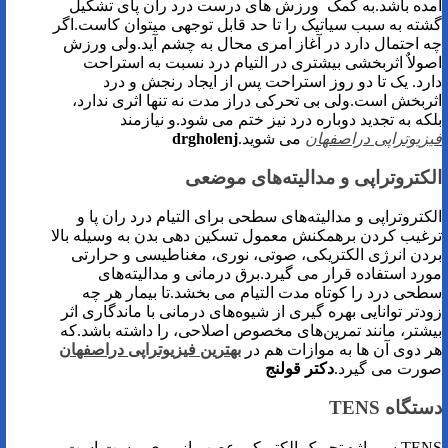
آمده باشد.به کمک ورزش های درست درد ران پای تشکیل
گشته به سبب سیاتیک را تا حد قابل توجهی میتوان کاست.اگر
چه احتمال دارد در آغاز امری محال به چشم آید.ولی ورزش
اصولاٌ اثربخشی بیشتری در التیام درد نسبت به استراحت
دارد. یک تا دو روز استراحت پس از ایجاد رنجش و درد
اثربخش است.ولی بی تحرکی دراز مدت نه تنها اثری ندارد،
بلکه به تجدید دوباره درد نیز ختم می شود.و نیازمند
فیزیوتراپی دراصفهان
می شوید.
drgholenj
الکتروتراپی و مدالیته‌های موضعی
الکتروتراپی و مدالیته‌های سطحی برای التیام درد ران پا و
ترغیب کردن برهمکنش معمول تسکین دهی بدن به وسیله بالا
بردن انرژی الکتریکی، صوتی، نوری، مغناطیسی و حرارتی
مورد استفاده قرار می گیرد.برق درمانی و مدالیته‌های
سطحی درد را کوتاه مدت التیام می بخشد.تا بیمار هر چه
زودتر توانایی بهره گیری از شیوه‌های درمانی با ماندگاری اثر
بیشتر، مانند تمرین‌های مخصوص اصلاحی، را داشته باشد.که
هر دوی آن ها به موازات هم در
بهترین فیزیوتراپی دراصفهان
صورت می گیرد.
دکتر قولنج
دستگاه TENS
TENS سرواژه تحریک الکتریکی عصب از روی پوست است.