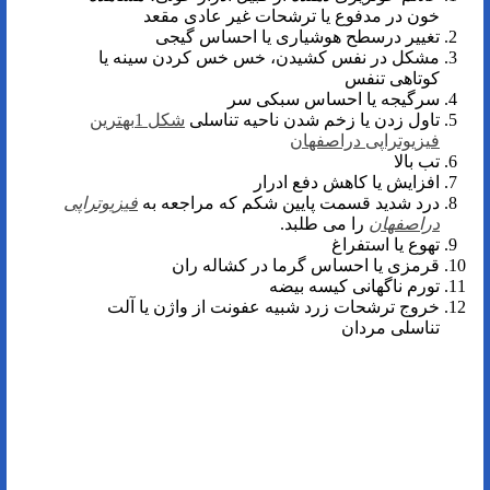
خون در مدفوع یا ترشحات غیر عادی مقعد
تغییر درسطح هوشیاری یا احساس گیجی
مشکل در نفس کشیدن، خس خس کردن سینه یا
کوتاهی تنفس
سرگیجه یا احساس سبکی سر
تاول زدن یا زخم شدن ناحیه تناسلی
شکل 1بهترین
فیزیوتراپی دراصفهان
تب بالا
افزایش یا کاهش دفع ادرار
درد شدید قسمت پایین شکم که مراجعه به
فیزیوتراپی
دراصفهان
را می طلبد.
تهوع یا استفراغ
قرمزی یا احساس گرما در کشاله ران
تورم ناگهانی کیسه بیضه
خروج ترشحات زرد شبیه عفونت از واژن یا آلت
تناسلی مردان