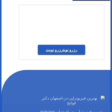
رزرو نوبت
رزرو نوبت
بهترین-فیزیوتراپی-در-اصفهان drgholenj