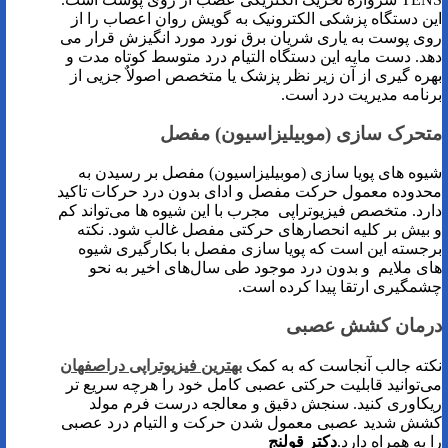
این دستگاه پزشکی الکترونیک به گویش روان اعصاب را از
روی پوست به یاری شریان برق نورد مورد انگیزش قرار می
دهد. دست مایه این دستگاه التیام درد متوسط کوتاه مدت و
بهره گیری از آن زیر نظر پزشک یا متخصص اصولاٌ جزیی از
برنامه مدیریت درد است.
متحرک سازی (موبیلیزاسیون) مفصل
شیوه های پویا سازی (موبیلیزاسیون) مفصل بر رسیدن به
محدوده معمول حرکت مفصل و ادای بدون درد حرکات تاکید
دارد. متخصص فیزیوتراپی مجرب با این شیوه ها می‌تواند کم
و بیش بر کلیه انحصارهای حرکتی مفصل غالب شود. نکته
برجسته این است که پویا سازی مفصل با بکارگیری شیوه
های ملایم و بدون درد موجود طی سال‌های اخیر به نحو
چشمگیری ارتقا پیدا کرده است.
درمان کشش عصبی
نکته جالب آنجاست که به کمک
بهترین فیزیوتراپی دراصفهان
می‌توانید قابلیت حرکتی عصبی کامل خود را هرچه سریع تر
ریکاوری کنید. سنجش دقیق و معالجه درست فرم مولد
کشش شدید عصبی معمول شدن حرکت و التیام درد عصبی
را به همراه دارد.
دکتر قولنج