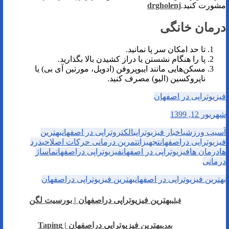
مشورت کنید.
drgholenj
درمان خانگی
تا حد امکان سر پا نمانید.
پا را هنگام نشستن یا دراز کشیدن بالا بگذارید.
مسکن‌هایی مانند ایبوپروفن (ادویل، مورتین آی بی) یا
ناپروکسین (الیو) مصرف کنید.
فیزیوتراپی در اصفهان
شهریور 12, 1399
آسیب ورزشی
اخبار فیزیوتراپی
الکتروتراپی در اصفهان
بهترین
فیزیوتراپی دراصفهان
تجهیزات
تمرین درمانی حرکات اصلاحی
درد
ها
درمان ها
فیزیوتراپی در اصفهان
فیزیوتراپی دراصفهان
ماساژ
درمانی
بهترین فیزیوتراپی در اصفهان
بهترین فیزیوتراپی دراصفهان
بهترین فیزیوتراپی دراصفهان | بورسیت لگن
قبلی
بهترین فیزیوتراپی دراصفهان | Taping
بعدی