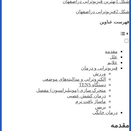
شکل 1بهترین فیزیوتراپی دراصفهان
شکل 2فیزیوتراپی دراصفهان
فهرست عناوین
مقدمه
علل
علايم
فیزیوتراپی و درمان
ورزش
الکتروتراپی و مدالیته‌های موضعی
دستگاه TENS
متحرک سازی (موبیلیزاسیون) مفصل
درمان کشش عصبی
ماساژ بافت نرم
بریس
درمان خانگی
مقدمه