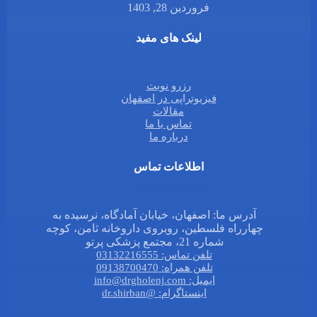
فروردین 28, 1403
لینک های مفید
رزرو نوبت
فیزیوتراپی در اصفهان
مقالات
تماس با ما
درباره ما
اطلاعات تماس
آدرس ما: اصفهان، خیابان آمادگاه، نرسیده به
چهارراه فلسطین، روبروی داروخانه ثامن، کوچه
شماره 21، مجتمع پزشکی پرتو
تلفن تماس: 03132216555
تلفن همراه: 09138700470
ایمیل: info@drgholenj.com
اینستاگرام: @dr.shirban