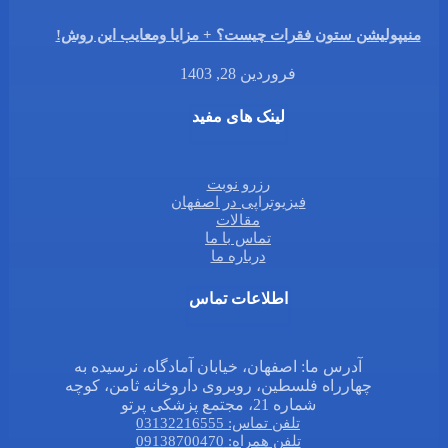
منیپولیشن ستون فقرات چیست؟ + مزایا ومعایب این روش!
فروردین 28, 1403
لینک های مفید
رزرو نوبت
فیزیوتراپی در اصفهان
مقالات
تماس با ما
درباره ما
اطلاعات تماس
آدرس ما: اصفهان، خیابان آمادگاه، نرسیده به
چهارراه فلسطین، روبروی داروخانه ثامن، کوچه
شماره 21، مجتمع پزشکی پرتو
تلفن تماس: 03132216555
تلفن همراه: 09138700470