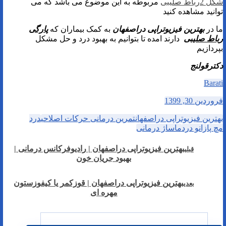
شکل 2رباط صلیبی
مربوطه به این موضوع می باشد که می
توانید مشاهده کنید
ما در
بهترین فیزیوتراپی دراصفهان
به کمک بیماران که
پارگی
رباط صلیبی
دارند امده تا بتوانیم به بهبود درد و حل مشکل
بپردازیم
دکترقولنج
Barati
فروردین 30, 1399
بهترین فیزیوتراپی دراصفهان
تمرین درمانی حرکات اصلاحی
درد
مچ پا
زانو درد
ماساژ درمانی
بهترین فیزیوتراپی دراصفهان | رادیوفرکانس درمانی |
قبلی
بهبود جریان خون
بهترین فیزیوتراپی دراصفهان | قوزکمر یا کیفوزستون
بعدی
مهره ای