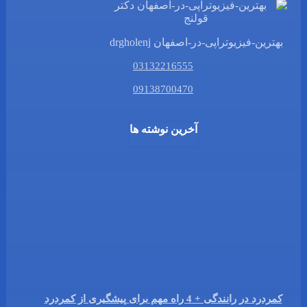
بهترین-فیزیوتراپی-در-اصفهان drgholenj
03132216555
09138700470
آخرین نوشته ها
کمردرد در رانندگی + 4 راه مهم برای پیشگیری از کمردرد