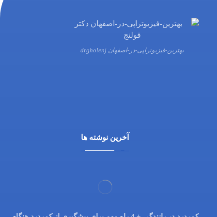
بهترین-فیزیوتراپی-در-اصفهان drgholenj
03132216555
09138700470
آخرین نوشته ها
کمردرد در رانندگی + 4 راه مهم برای پیشگیری از کمردرد هنگام