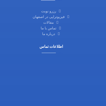
رزرو نوبت
فیزیوتراپی در اصفهان
مقالات
تماس با ما
درباره ما
اطلاعات تماس
آدرس ما: اصفهان، خیابان آمادگاه، نرسیده به چهارراه
فلسطین، روبروی داروخانه ثامن، کوچه شماره 21،
مجتمع پزشکی پرتو
تلفن تماس: 03132216555
تلفن همراه: 09138700470
ایمیل: info@drgholenj.com