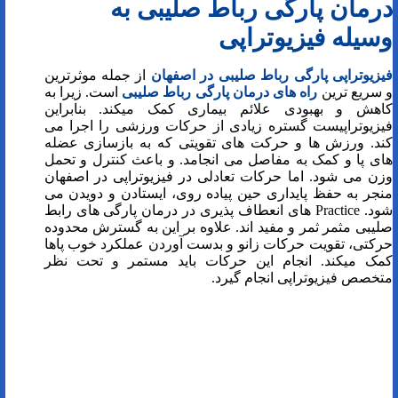
درمان پارگی رباط صلیبی به
وسیله فیزیوتراپی
فیزیوتراپی پارگی رباط صلیبی در اصفهان
از جمله موثرترین
و سریع ترین
راه های درمان پارگی رباط صلیبی
است. زیرا به
کاهش و بهبودی علائم بیماری کمک میکند. بنابراین
فیزیوتراپیست گستره زیادی از حرکات ورزشی را اجرا می
کند. ورزش ها و حرکت های تقویتی که به بازسازی عضله
های پا و کمک به مفاصل می انجامد. و باعث کنترل و تحمل
وزن می شود. اما حرکات تعادلی در فیزیوتراپی در اصفهان
منجر به حفظ پایداری حین پیاده روی، ایستادن و دویدن می
شود. Practice های انعطاف پذیری در درمان پارگی های رابط
صلیبی مثمر ثمر و مفید اند. علاوه بر این به گسترش محدوده
حرکتی، تقویت حرکات زانو و بدست آوردن عملکرد خوب پاها
کمک میکند. انجام این حرکات باید مستمر و تحت نظر
متخصص فیزیوتراپی انجام گیرد.