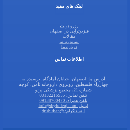
لینک های مفید
رزرو نوبت
فیزیوتراپی در اصفهان
مقالات
تماس با ما
درباره ما
اطلاعات تماس
آدرس ما: اصفهان، خیابان آمادگاه، نرسیده به
چهارراه فلسطین، روبروی داروخانه ثامن، کوچه
شماره 21، مجتمع پزشکی پرتو
تلفن تماس: 03132216555
تلفن همراه: 09138700470
ایمیل: info@drgholenj.com
اینستاگرام: @dr.shirban