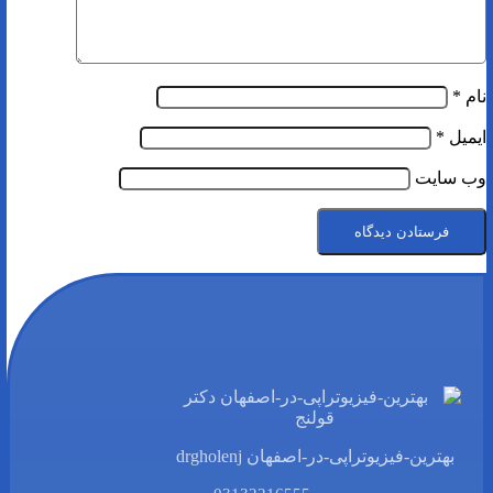
نام
*
ایمیل
*
وب‌ سایت
بهترین-فیزیوتراپی-در-اصفهان drgholenj