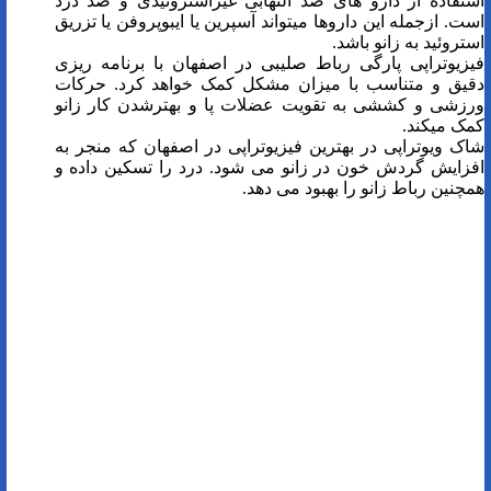
استفاده از دارو های ضد التهابی غیراستروئیدی و ضد درد
است. ازجمله این داروها میتواند آسپرین یا ایبوپروفن یا تزریق
استروئید به زانو باشد.
فیزیوتراپی پارگی رباط صلیبی در اصفهان با برنامه ریزی
دقیق و متناسب با میزان مشکل کمک خواهد کرد. حرکات
ورزشی و کششی به تقویت عضلات پا و بهترشدن کار زانو
کمک میکند.
شاک ویوتراپی در بهترین فیزیوتراپی در اصفهان که منجر به
افزایش گردش خون در زانو می شود. درد را تسکین داده و
همچنین رباط زانو را بهبود می دهد.