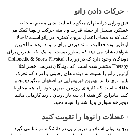
· حرکات دادن زانو
فیزیوتراپی دراصفهان
میگوید فعالیت بدنی منظم به حفظ
عملکرد مفصل از جمله قدرت و دامنه حرکت زانوها کمک می
کند. که به معنای اعمال نیروی کمتری در زانو است. تا حالا
اینطور بوده فعالیت مانند دویدن برای زانو بد بوده اما آخرین
شواهد نشان می دهد که اینطور نیست. اما یک نکته شیرین برای
دوندگان وجود دارد که در ژورنال Orthopedic & Sports Physical
Therapy منتشر شده است. که دوندگان تفریحی خطر ابتلا
آرتروز زانو را نسبت به دونده های رقابتی و افراد کم تحرک
پایین تری دارند.
بهترین فیزیوتراپی در اصفهان
میگویدهمچنین
عاقلانه است که کارهای روزمره تمرین خود را با هم مخلوط
کنید. بنابراین اگر هفته ای سه بار دویدن دارید کارهایی مانند
دوچرخه سواری و یا شنا را انجام دهید.
· عضلات زانوها را تقویت کنید
ریچارد ویلی استادیار فیزیوتراپی در دانشگاه مونتانا می گوید