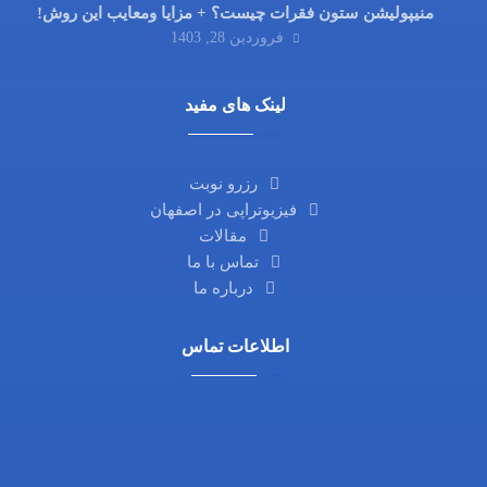
منیپولیشن ستون فقرات چیست؟ + مزایا ومعایب این روش!
فروردین 28, 1403
لینک های مفید
رزرو نوبت
فیزیوتراپی در اصفهان
مقالات
تماس با ما
درباره ما
اطلاعات تماس
آدرس ما: اصفهان، خیابان آمادگاه، نرسیده به چهارراه
فلسطین، روبروی داروخانه ثامن، کوچه شماره 21،
مجتمع پزشکی پرتو