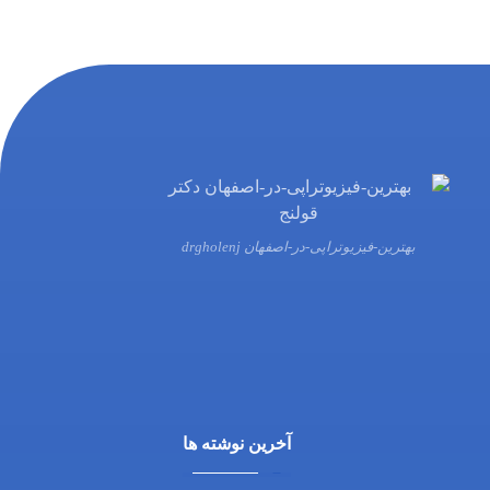
بهترین-فیزیوتراپی-در-اصفهان drgholenj
03132216555
09138700470
آخرین نوشته ها