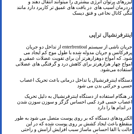
لیزرهای پرتوان انرژی بیشتری را میتوانند انتقال دهند و
دردرمان آسیب های در بافت های عمیق تر کاربرد دارد مانند
تنگی کانال نخاعی و فتق دیسک
اینترفرنشیال تراپی
جريان ناشی از سیستم enterfrentioal از تداخل دو جريان
پرفركانس و جريان مدوله شده با طول موج کم ايجاد می
شود. که امواج دوهزارهرتز آن برای تقويت عضلات عمقی و
امواج چهار هزارهرتز برای كاهش درد و گرفتگی های عضلانی
استفاده می‌شود.
دستگاه اینترفرنشیال یا تداخل درمانی باعث تحریک اعصاب
حسی و حرکتی بدن می شود
در هنگام استفاده از دستگاه اینترفرنشیال به دلیل تحریک
اعصاب حسی فرد کمی احساس گزگز و سوزن سوزن شدن
در اندام ها را دارد
الکترودهای دستگاه که بر روی پوست متصل می شود به طور
منقطع باعث ایجاد کشش بر روی پوست شده که در این
حالت با القا احساس ماساژ سبب افزایش آرامش و راحتی