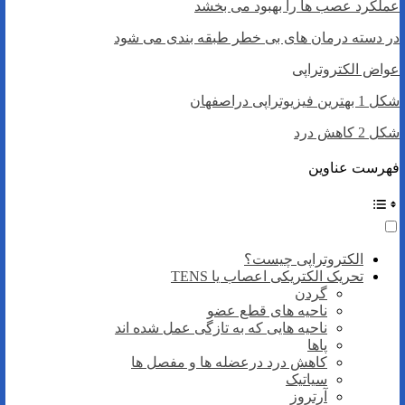
عملکرد عصب ها را بهبود می بخشد
در دسته درمان های بی خطر طبقه بندی می شود
عواض الکتروتراپی
شکل 1 بهترین فیزیوتراپی دراصفهان
شکل 2 کاهش درد
فهرست عناوین
الکتروتراپی چیست؟
تحریک الکتریکی اعصاب یا TENS
گردن
ناحیه های قطع عضو
ناحیه هایی که به تازگی عمل شده اند
پاها
کاهش درد درعضله ها و مفصل ها
سیاتیک
آرتروز