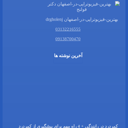
بهترین-فیزیوتراپی-در-اصفهان drgholenj
03132216555
09138700470
آخرین نوشته ها
کمردرد در رانندگی + 4 راه مهم برای پیشگیری از کمردرد