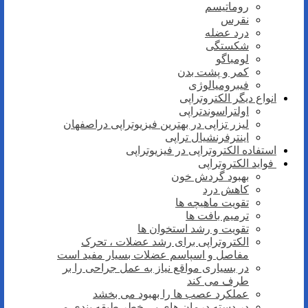
روماتیسم
نقرس
درد عضله
شکستگی
لومباگو
کمر و پشت بدن
فیبرومیالوژی
انواع دیگر الکتروتراپی
اولتراسوندتراپی
لیزر تزاپی در بهترین فیزیوتراپی دراصفهان
اینترفرنشیال تراپی
استفاده الکتروتراپی در فیزیوتراپی
فواید الکتروتراپی
بهبود گردش خون
کاهش درد
تقویت ماهیچه ها
ترمیم بافت ها
تقویت و رشد استخوان ها
الکتروتراپی برای رشد عضلات ، تحرک
مفاصل و اسپاسم عضلات بسیار مفید است
در بسیاری مواقع نیاز به عمل جراحی را بر
طرف می کند
عملکرد عصب ها را بهبود می بخشد
در دسته درمان های بی خطر طبقه بندی می