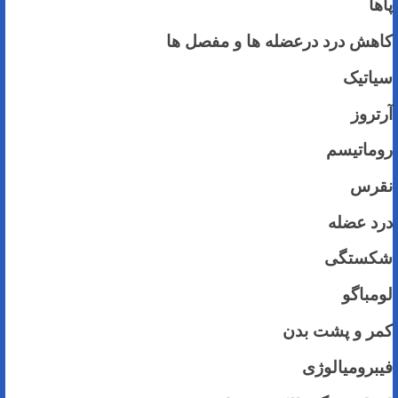
پاها
کاهش درد درعضله ها و مفصل ها
سیاتیک
آرتروز
روماتیسم
نقرس
درد عضله
شکستگی
لومباگو
کمر و پشت بدن
فیبرومیالوژی