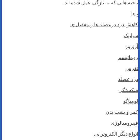
ناحیه هایی که به تازگی عمل شده اند
پاها
کاهش درد درعضله ها و مفصل ها
سیاتیک
آرتروز
روماتیسم
نقرس
درد عضله
شکستگی
لومباگو
کمر و پشت بدن
فیبرومیالوژی
انواع دیگر الکتروتراپی