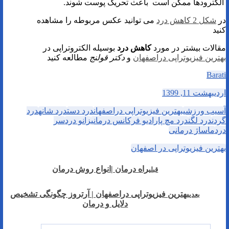
الکترودها ممکن است باعث تحریک پوست شوند.
در
شکل 2 کاهش درد
می توانید عکس مربوطه را مشاهده
کنید
مقالات بیشتر در مورد
کاهش درد
بوسیله الکتروتراپی در
بهترین فیزیوتراپی دراصفهان
و
دکتر قولنج
مطالعه کنید
Barati
اردیبهشت 11, 1399
آسیب ورزشی
بهترین فیزیوتراپی دراصفهان
درد دست
درد شانه
درد
گردن
درد لگن
درد مچ پا
رادیو فرکانس درمانی
زانو درد
سر
درد
ماساژ درمانی
بهترین فیزیوتراپی در اصفهان
راه درمان |انواع روش درمان
قبلی
بهترین فیزیوتراپی دراصفهان | آرتروز چگونگی تشخیص
بعدی
دلایل و درمان