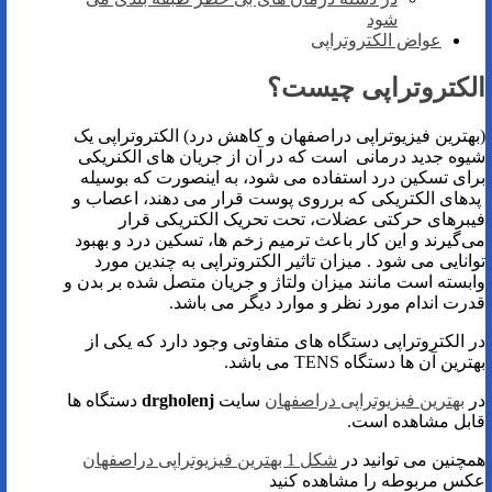
شود
عواض الکتروتراپی
الکتروتراپی چیست؟
(بهترین فیزیوتراپی دراصفهان و کاهش درد) الکتروتراپی یک
شیوه جدید درمانی است که در آن از جریان های الکنریکی
برای تسکین درد استفاده می شود، به اینصورت که بوسیله
پدهای الکتریکی که برروی پوست قرار می‌ دهند، اعصاب و
فیبرهای حرکتی عضلات، تحت تحریک الکتریکی قرار
می‌گیرند و این کار باعث ترمیم زخم ها، تسکین درد و بهبود
توانایی می شود . میزان تاثیر الکتروتراپی به چندین مورد
وابسته است مانند میزان ولتاژ و جریان متصل شده بر بدن و
قدرت اندام مورد نظر و موارد دیگر می باشد.
در الکتروتراپی دستگاه های متفاوتی وجود دارد که یکی از
بهترین آن ها دستگاه TENS می باشد.
در
بهترین فیزیوتراپی دراصفهان
سایت
drgholenj
دستگاه ها
قابل مشاهده است.
همچنین می توانید در
شکل 1 بهترین فیزیوتراپی دراصفهان
عکس مربوطه را مشاهده کنید