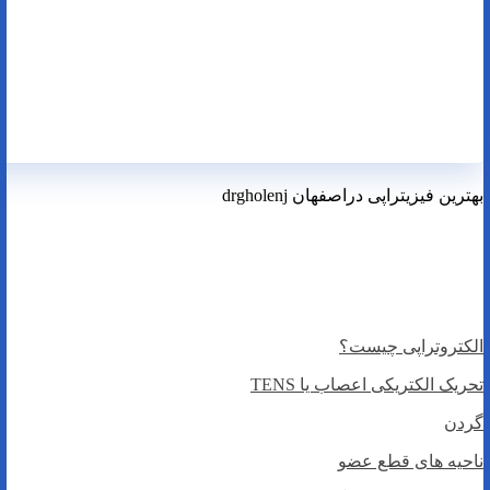
بهترین فیزیتراپی دراصفهان drgholenj
بهترین فیزیوتراپی دراصفهان
کاهش درد
الکتروتراپی چیست؟
تحریک الکتریکی اعصاب یا TENS
گردن
ناحیه های قطع عضو