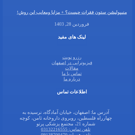
منیپولیشن ستون فقرات چیست؟ + مزایا ومعایب این روش!
فروردین 28, 1403
لینک های مفید
رزرو نوبت
فیزیوتراپی در اصفهان
مقالات
تماس با ما
درباره ما
اطلاعات تماس
آدرس ما: اصفهان، خیابان آمادگاه، نرسیده به
چهارراه فلسطین، روبروی داروخانه ثامن، کوچه
شماره 21، مجتمع پزشکی پرتو
تلفن تماس: 03132216555
تلفن همراه: 09138700470