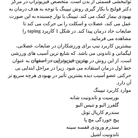
توانبخشی قسمتی از بدن است. متخصص فیزیوتراپ در مرکز
دکتر قولنج با بکار گیری روش تیپینگ با توجه به هدف درمان به
بهبودی بیمار کمک می کند. تیپینگ یا نوار چسبنده به این صورت
عمل می کند، عضلات و اسکلت را بی حرکت می کند تا
ضایعات حاد درمان پیدا کند. در
شکل 1 کاربرد taping
را
مشاهده می فرمایید.
بیشترین کاربرد تیپ برای ورزشکاران در ضایعات عضلانی،
لیگمانی و تاندونی می باشد. که شایع ترین آسیب های ورزشی
است. از این روش در
بهترین فیزیوتراپی در اصفهان
به عنوان
خط اول درمان استقاده می شود. زیرا در مراحل ابتدایی بی
حرکتی عضو آسیب دیده یشترین تأثیر در بهبودی هرچه سریع تر
آن دارد.
موارد کاربرد تیپینگ
بورسیت و تاندونیت شانه
گلفرز البو و تنیس البو
سندرم کارپال تونل
پیچ خوردگی مچ پا
سندرم ورودی قفسه سینه
تاندونیت آشیل