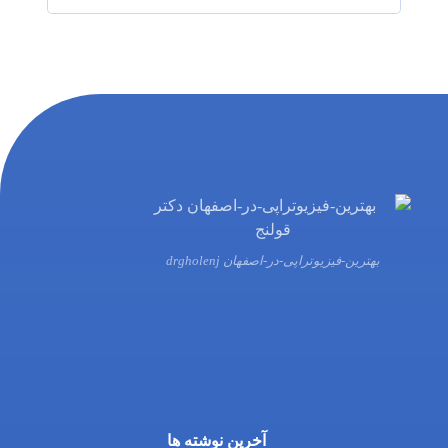
بهترین-فیزیوتراپی-در-اصفهان drgholenj
03132216555
09138700470
آخرین نوشته ها