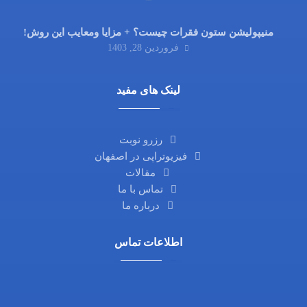
منیپولیشن ستون فقرات چیست؟ + مزایا ومعایب این روش!
فروردین 28, 1403
لینک های مفید
رزرو نوبت
فیزیوتراپی در اصفهان
مقالات
تماس با ما
درباره ما
اطلاعات تماس
آدرس ما: اصفهان، خیابان آمادگاه، نرسیده به چهارراه