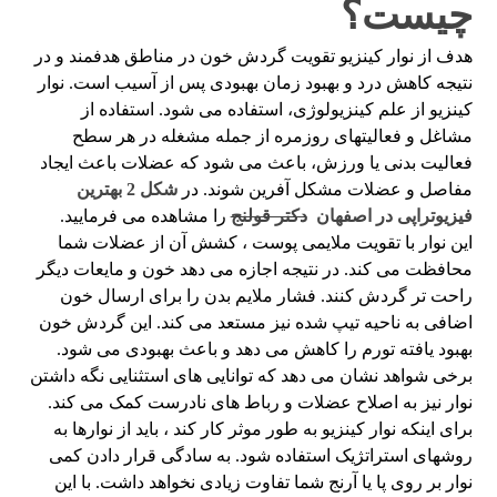
چیست؟
هدف از نوار کینزیو تقویت گردش خون در مناطق هدفمند و در
نتیجه کاهش درد و بهبود زمان بهبودی پس از آسیب است. نوار
كینزیو از علم كینزیولوژی، استفاده می شود. استفاده از
مشاغل و فعالیتهای روزمره از جمله مشغله در هر سطح
فعالیت بدنی یا ورزش، باعث می شود که عضلات باعث ایجاد
مفاصل و عضلات مشکل آفرین شوند. در
شکل 2 بهترین
فیزیوتراپی در اصفهان
دکتر قولنج
را مشاهده می فرمایید.
این نوار با تقویت ملایمی پوست ، کشش آن از عضلات شما
محافظت می کند. در نتیجه اجازه می دهد خون و مایعات دیگر
راحت تر گردش کنند. فشار ملایم بدن را برای ارسال خون
اضافی به ناحیه تیپ شده نیز مستعد می کند. این گردش خون
بهبود یافته تورم را کاهش می دهد و باعث بهبودی می شود.
برخی شواهد نشان می دهد که توانایی های استثنایی نگه داشتن
نوار نیز به اصلاح عضلات و رباط های نادرست کمک می کند.
برای اینکه نوار کینزیو به طور موثر کار کند ، باید از نوارها به
روشهای استراتژیک استفاده شود. به سادگی قرار دادن کمی
نوار بر روی پا یا آرنج شما تفاوت زیادی نخواهد داشت. با این