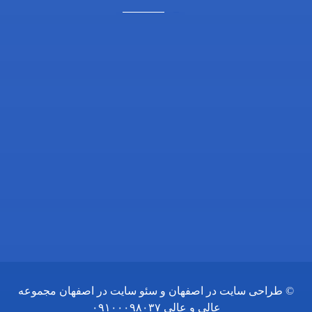
آدرس ما: اصفهان، خیابان آمادگاه، نرسیده به چهارراه
فلسطین، روبروی داروخانه ثامن، کوچه شماره 21،
مجتمع پزشکی پرتو
تلفن تماس: 03132216555
تلفن همراه: 09138700470
ایمیل: info@drgholenj.com
اینستاگرام: @dr.shirban
©
طراحی سایت در اصفهان
و
سئو سایت در اصفهان
مجموعه
عالی و عالی
۰۹۱۰۰۰۹۸۰۳۷