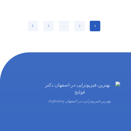
5
…
2
1
بهترین-فیزیوتراپی-در-اصفهان drgholenj
03132216555