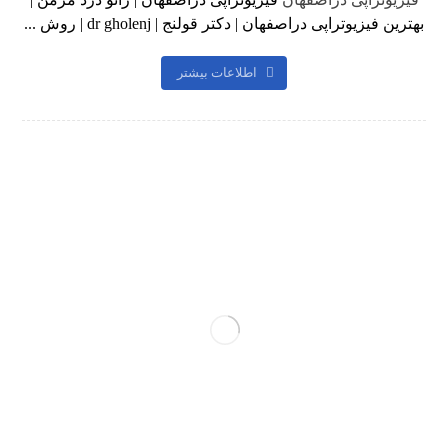
بهترین فیزیوتراپی دراصفهان | دکتر قولنج | dr gholenj | روش ...
اطلاعات بیشتر