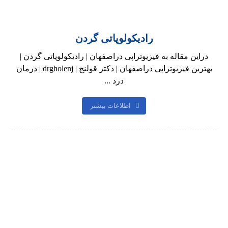
رادیکولوپاتی گردن
دراین مقاله به فیزیوتراپی دراصفهان | رادیکولوپاتی گردن |
بهترین فیزیوتراپی دراصفهان | دکتر قولنج | drgholenj | درمان
درد ...
اطلاعات بیشتر