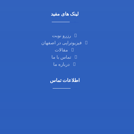
لینک های مفید
رزرو نوبت
فیزیوتراپی در اصفهان
مقالات
تماس با ما
درباره ما
اطلاعات تماس
آدرس ما: اصفهان، خیابان آمادگاه، نرسیده به چهارراه
فلسطین، روبروی داروخانه ثامن، کوچه شماره 21،
مجتمع پزشکی پرتو
تلفن تماس: 03132216555