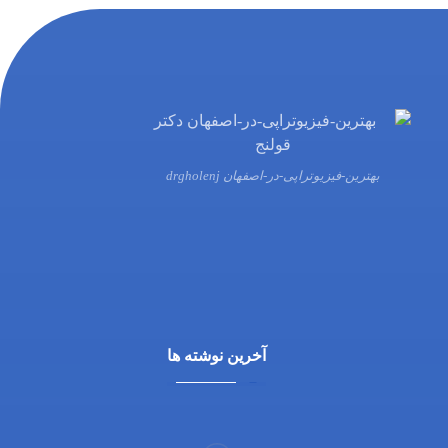
بهترین-فیزیوتراپی-در-اصفهان drgholenj
03132216555
09138700470
آخرین نوشته ها