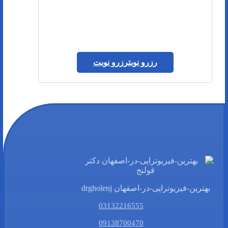
رزرو نوبت
رزرو نوبت
بهترین-فیزیوتراپی-در-اصفهان drgholenj
03132216555
09138700470