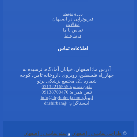
رزرو نوبت
فیزیوتراپی در اصفهان
مقالات
تماس با ما
درباره ما
اطلاعات تماس
آدرس ما: اصفهان، خیابان آمادگاه، نرسیده به
چهارراه فلسطین، روبروی داروخانه ثامن، کوچه
شماره 21، مجتمع پزشکی پرتو
تلفن تماس: 03132216555
تلفن همراه: 09138700470
ایمیل: info@drgholenj.com
اینستاگرام: @dr.shirban
©
طراحی سایت در اصفهان
و
سئو سایت در اصفهان