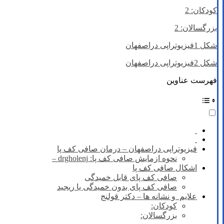
کودکان: 2
بزرگسالان: 2
شکل 1فیزیوتراپی دراصفهان
شکل 2فیزیوتراپی دراصفهان
فهرست عناوین
فیزیوتراپی دراصفهان – درمان صافی کف پا
نحوه ازمایش صافی کف پا: drgholenj –
اشکال صافی کف پا
صافی کف پای قابل خمیدگی
صافی کف پای بدون خمیدگی یا ریجید
علایم و نشانه ها – دکتر قولنج
کودکان:
بزرگسالان: