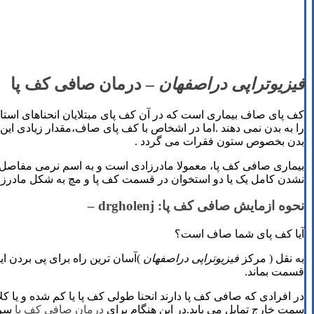
فیزیوتراپی دراصفهان
–
درمان صافی کف پا
کف پای صاف بیماری است که در آن کف پای مبتلایان انحناهای استاند
را به بدن نمی دهند .اما در اشخاص با کف پای صاف،مقدار زیادی این ف
بدن بخصوص ستون فقرات می گردد .
بیماری صافی کف پا، معمولا مادرزادی است و به اسم نرمی مفاصل نی
نشدن کامل یک یا دو استخوان در قسمت کف پا و مچ به شکل مادرزادی ن
نحوه ازمایش صافی کف پا: drgholenj –
آیا کف پای شما صاف است؟
به نقل ( مرکز
فیزیوتراپی دراصفهان
)آسان ترین راه برای پی بردن
قسمت بماند.
در افرادی که صافی کف پا دارند انحنا طولی کف پا یا کم شده و یا کل
سمت خارج تمایل می یابد.در این هنگام برای
درمان صافی کف پا
سریع