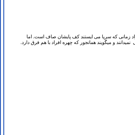
ز نوع صافی قابل خمیدگی یا (Flexible flat foot) است. این افراد زمانی که سرپا می ایستند کف پایشان صاف است. اما
 نمیدانند و میگویند همانجور که چهره افراد با هم فرق دارد.