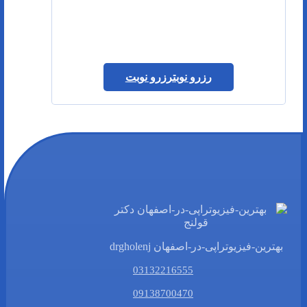
رزرو نوبت
رزرو نوبت
بهترین-فیزیوتراپی-در-اصفهان drgholenj
03132216555
09138700470