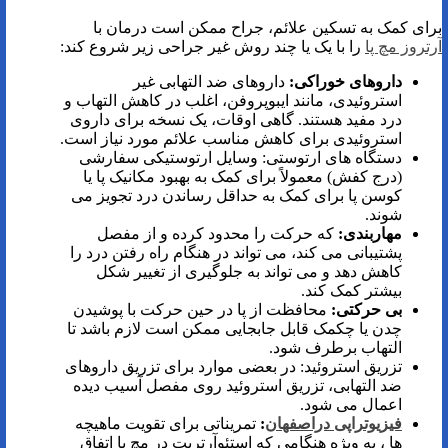
برای کمک به تسکین علائم، جراح ممکن است درمان با
آرتروز مچ پا
را با یک یا چند روش غیر جراحی زیر شروع کند:
داروهای خوراکی:
داروهای ضد التهابی غیر
استروئیدی، مانند ایبوپروفن، اغلب در کاهش التهاب و
درد مفید هستند. گاهی اوقات، یک نسخه برای داروی
استروئیدی برای کاهش مناسب علائم مورد نیاز است.
دستگاه های ارتوستی: وسایل ارتوستیکی سفارشی
(درج کفش) معمولاً برای کمک به بهبود مکانیک پا یا
کوسن پا برای کمک به حداقل رساندن درد تجویز می
شوند.
مهاربندی:
که حرکت را محدود کرده و از مفصل
پشتیبانی می کند، می تواند در هنگام راه رفتن درد را
کاهش دهد و می تواند به جلوگیری از تغییر شکل
بیشتر کمک کند.
بی حرکتی:
محافظت از پا در حین حرکت با پوشیدن
چدن یا چکمک قابل جابجایی ممکن است لازم باشد تا
التهاب برطرف شود.
تزریق استروئید: در بعضی موارد برای تزریق داروهای
ضد التهابی، تزریق استروئید روی مفصل آسیب دیده
اعمال می شود.
فیزیوتراپی دراصفهان
:
تمریناتی برای تقویت ماهیچه
ها ، به ویژه هنگامی که استئوآرتریت در مچ پا اتفاق