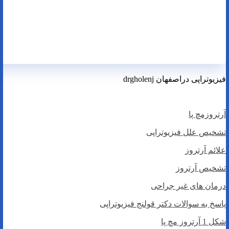
فیزیوتراپی دراصفهان drgholenj
آرتروزمچ پا
تشخیص علل فیزیوتراپی
علائم آرتروز
تشخیص آرتروز
درمان های غیر جراحی
پاسخ به سوالات دکتر قولنج فیزیوتراپی
شکل 1 آرتروز مچ پا