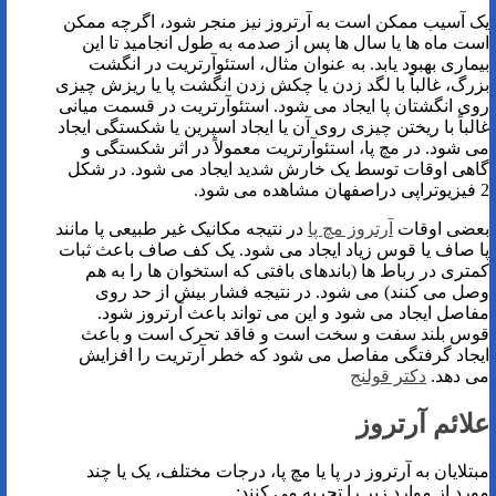
یک آسیب ممکن است به آرتروز نیز منجر شود، اگرچه ممکن
است ماه ها یا سال ها پس از صدمه به طول انجامید تا این
بیماری بهبود یابد. به عنوان مثال، استئوآرتریت در انگشت
بزرگ، غالباً با لگد زدن یا چکش زدن انگشت پا یا ریزش چیزی
روی انگشتان پا ایجاد می شود. استئوآرتریت در قسمت میانی
غالباً با ریختن چیزی روی آن یا ایجاد اسپرین یا شکستگی ایجاد
می شود. در مچ پا، استئوآرتریت معمولاً در اثر شکستگی و
گاهی اوقات توسط یک خارش شدید ایجاد می شود. در شکل
2 فیزیوتراپی دراصفهان مشاهده می شود.
بعضی اوقات
آرتروز مچ پا
در نتیجه مکانیک غیر طبیعی پا مانند
پا صاف یا قوس زیاد ایجاد می شود. یک کف صاف باعث ثبات
کمتری در رباط ها (باندهای بافتی که استخوان ها را به هم
وصل می کنند) می شود. در نتیجه فشار بیش از حد روی
مفاصل ایجاد می شود و این می تواند باعث آرتروز شود.
قوس بلند سفت و سخت است و فاقد تحرک است و باعث
ایجاد گرفتگی مفاصل می شود که خطر آرتریت را افزایش
می دهد.
دکتر قولنج
علائم آرتروز
مبتلایان به آرتروز در پا یا مچ پا، درجات مختلف، یک یا چند
مورد از موارد زیر را تجربه می کنند: