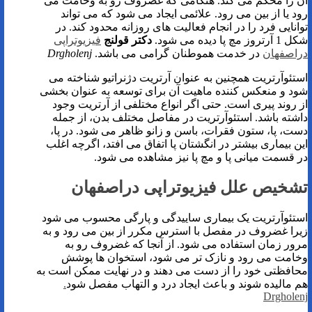
آن را محکم می کند. هنگامی که غضروف رو به وخامت می
رود یا از بین می رود. علائمی ایجاد می شود که می تواند
توانایی فرد را در انجام فعالیت های روزانه محدود کند. در
شکل 1 آرتروز مچ پا دیده می شود.
دکتر قولنج
فیزیوتراپی
دراصفهان
در خدمت هموطنان گرامی می باشد.
Drgholenj
استئوآرتریت همچنین به عنوان آرتریت دژنراتیو شناخته می
شود و منعکس کننده ماهیت آن برای توسعه به عنوان بخشی
از روند پیری است. حتی اگر انواع مختلفی از آرتریت وجود
داشته باشد. استئوآرتریت در مفاصل مختلف بدن، از جمله
دست، پا، ستون فقرات، باسن و زانو ظاهر می شود. در پا،
این بیماری بیشتر در انگشتان پا اتفاق می افتد، اگرچه اغلب
در قسمت میانی پا و مچ پا نیز مشاهده می شود.
تشخیص علل فیزیوتراپی دراصفهان
استئوآرتریت یک بیماری ساییدگی و پارگی محسوب می شود
زیرا غضروف در مفصل با استرس مکرر از بین می رود و به
مرور زمان استفاده می شود. از آنجا که غضروف رو به
وخامت می رود و نازک تر می شود، استخوان ها پوشش
محافظتی خود را از دست می دهند و در نهایت ممکن است به
هم مالیده شوند و باعث ایجاد درد و التهاب مفصل شود
.
Drgholenj