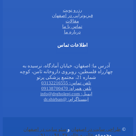
رزرو نوبت
فیزیوتراپی در اصفهان
مقالات
تماس با ما
درباره ما
اطلاعات تماس
آدرس ما: اصفهان، خیابان آمادگاه، نرسیده به
چهارراه فلسطین، روبروی داروخانه ثامن، کوچه
شماره 21، مجتمع پزشکی پرتو
تلفن تماس: 03132216555
تلفن همراه: 09138700470
ایمیل: info@drgholenj.com
اینستاگرام: @dr.shirban
©
طراحی سایت در اصفهان
و
سئو سایت در اصفهان
مجموعه
عالی و عالی
۰۹۱۰۰۰۹۸۰۳۷