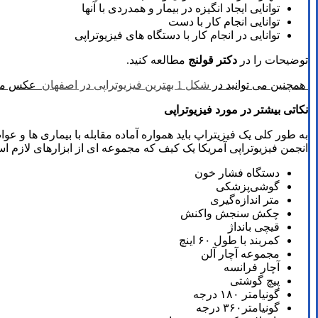
توانایی ایجاد انگیزه در بیمار و همدردی با آنها
توانایی انجام کار با دست
توانایی در انجام کار با دستگاه های فیزیوتراپی
توضیحات را در
دکتر قولنج
مطالعه کنید.
همچنین می توانید در
شکل 1 بهترین فیزیوتراپی در اصفهان
عکس مربو
نکاتی بیشتر در مورد فیزیوتراپی
به طور کلی یک فیزیتراپ باید همواره آماده مقابله با بیماری ها و ع
انجمن فیزیوتراپی آمریکا یک کیف که مجموعه ای از ابزارهای لازم است 
دستگاه فشار خون
گوشی‌پزشکی
متر اندازه‌گیری
چکش سنجش واکنش
قیچی بانداژ
کمربند با طول ۶۰ اینچ
مجموعه آچار آلن
آچار فرانسه
پیچ گوشتی
گونیامتر ۱۸۰ درجه
گونیامتر۳۶۰ درجه