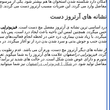
امکان دارد شکسته شدن استخوان ها هم بیشتر شود. یکی از مرسوم ت
مفاصل وارد می‌ گردد. این ضربات مسبب آرتروز دست می گردند. (drgholenj)
نشانه های آرتروز دست
درد اساسی ‌ترین نشانه ی آرتروز مفصل مچ دست است.
فیزیوتراپی
حس میگردد. همچنین لمس این ناحیه باعث ایجاد درد است، پس باید 
میگردد. با زیاد شدن بیماری، درد حتی در لحظه انجام فعالیت‌های سب
شدن جنب و جوش بدنی و سرد شدن بدن درد از نو آغاز میگردد. در م
از نشانه های دیگر آرتروز مچ دست، ورم آن می باشد. عدم رطوبت و 
گردد.
فیزیوتراپی دراصفهان
علامت های آرتروز را به شما میگوید. تغ
متورم و دارای عوض شدن شکل است. در حالت های شدید‌ تر برآمدگ
مفاصل تولید شود. در
شکل 1 فیزیوتراپی دراصفهان
نیز شما میتوانید