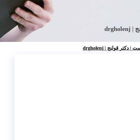
drgh
تر قولنج | drgholenj