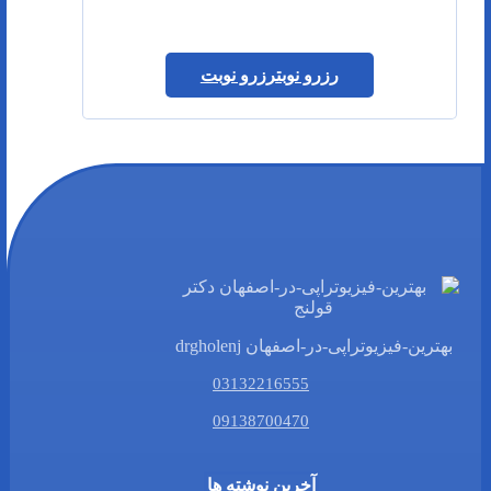
رزرو نوبت
رزرو نوبت
بهترین-فیزیوتراپی-در-اصفهان drgholenj
03132216555
09138700470
آخرین نوشته ها