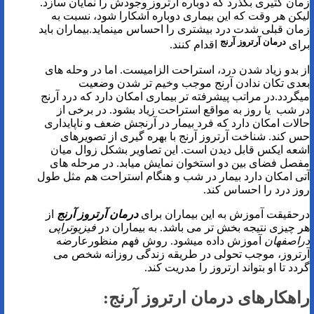
زمان کثیری بگذرد که دوباره آرتروز وجودش را نمایان سازد.
لیکن هر وقت که این بیماری دوباره آشکارا شود، نسبت به
زمان قبلی شدت درد بیشتری را احساس مینماید.بیماران باید
درمان آرتروز آرنج
برای
اقدام کنند.
از بدو زیاد شدن درد، استراحت الزامیست. اما در وحله های
بعدی تکان ندادن آرنج موجب وخیم تر شدن وضعیت
میگردد.در مراتب پیشرفته تر بیماری امکان دارد که درد آرنج
در شب یا روز به مواقع استراحت زیاد بشود. در برخی از
حالات امکان دارد که فرد بیمار در آرنجش ضعف و ناپایداری
حس کند. شناخت آرتروز آرنج با بهره گیری از تصویرهای
اشعه ایکس قابل دیدن است. این تصاویر بشکل زوال میان
مفصل فضای بین دو استخوان نمایش میابد. در مرحله های
آتی امکان دارد بیمار در شب و هنگام استراحت هم مثل طول
روز درد را احساس کند.
درحقیقت آموزش به این بیماران برای
درمان آرتروز آرنج
از
هر چیزی نتیجه بخش تر می باشد. به بیماران در
فیزیوتراپی
دراصفهان
آموزش داده میشود. روش فهم منظورعارضه
آرتروز، موجب تحولی در طریقه زندگی روزانه شخص می
گردد تا او بتواند ارتروز را مدریت کند.
راهکارهای درمان ارتروز آرنج: