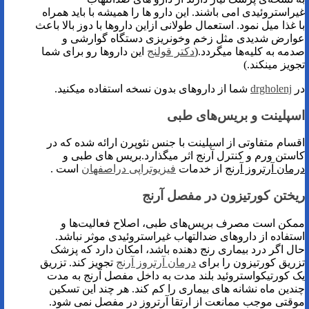
غیراستروئیدی امی باشند. این دارو ها را همیشه با باید همراه
با غذا میل نمود. استعمال طولانی ازاین داروها با دوز بالا باعث
عوارض شدیدی مثل زخم‌ وخونریزی دستگاه گوارشی و
صدمه به کلیه‌ها میگردد.(
دکتر قولنج
این داروها رو برای شما
تجویز مینکند.)
در
drgholenj
شما از داروهای بدون نسخه استفاده میکنید.
اسپلینت و بریس‌های طبی
اقسام متفاوتی از اسپلینت با جنس نئوپرن ارائه شده‌ که در
کاستن ورم و کنترل آرنج اثر میگذارد.بریس های طبی و
درمان آرتروز آرنج
از خدمات
فیزیوتراپی دراصفهان
است .
ریختن کورتیزون در مفصل آرنج
ممکن است مصرف بریس‌های طبی، اصلاح فعالیت‌ها و
استفاده از داروهای ضدالتهاب غیراستروئیدی موثر نباشد.
حال اگر درد بیماری رنج دهنده باشد، امکان دارد که پزشک
تزریق کورتیزون را برای
درمان آرتروز آرنج
تجویز کند. تزریق
یک کورتیکواستروئید بلند مدت به داخل مفصل آرنج به مدت
چندین ماه نشانه های بیماری را کم کند. هر چند این تسکین
موقتی موجب ممانعت از ارتقا آرتروز در مفصل نمی شود.