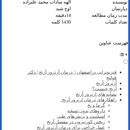
نویسنده
الهه سادات محمد علیزاده
دپارتمان
اوج شید
مدت زمان مطالعه
14دقیقه
تعداد کلمات
1430 کلمه
فهرست عناوین
فیزیوتراپی دراصفهان | درمان آرتروز آرنج | دکتر
قولنج
آرتروز آرنج
آرنج چیست؟
نشانه های ارتروز آرنج
راهکارهای درمان ارتروز آرنج:
گرما و یخ
داروهای بدون نسخه
اسپلینت و بریس‌های طبی
ریختن کورتیزون در مفصل آرنج
عمل جراحی برای درمان آرتروز آرنج