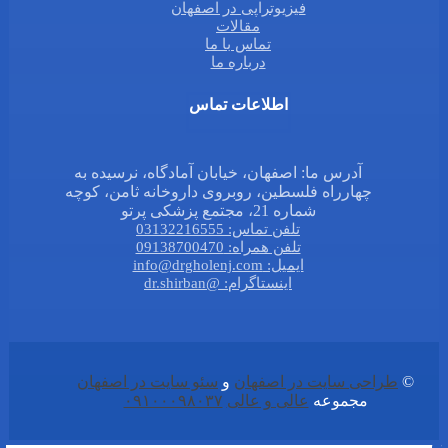
فیزیوتراپی در اصفهان
مقالات
تماس با ما
درباره ما
اطلاعات تماس
آدرس ما: اصفهان، خیابان آمادگاه، نرسیده به
چهارراه فلسطین، روبروی داروخانه ثامن، کوچه
شماره 21، مجتمع پزشکی پرتو
تلفن تماس: 03132216555
تلفن همراه: 09138700470
ایمیل: info@drgholenj.com
اینستاگرام: @dr.shirban
©
طراحی سایت در اصفهان
و
سئو سایت در اصفهان
مجموعه
عالی و عالی
۰۹۱۰۰۰۹۸۰۳۷