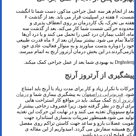
بعد‌ از انجام هر سه عمل جراحی مذکور، دست شما تا انگشت
شست، ۶ هفته در اسپلینت قرار می ‌یابد. بعد از گذشت ۶
هفته بی تحرک، یک کاردرمان بر روی انعطاف‌ پذیری و
محدوده حرکتی شست شما کار می‌کند. بعد از گذشت سه
ماه، اغلب بیماران درد کمی را تحمل می کنند و یا درد آن‌ها
کاملاً تمام می شود. بیشتر بیماران بعد از ۶ ماه قدرت طبیعی
خود را دوباره بدست میاورند و به منوال فعالیت عادی خود
بازمی‌گردند.در این بخش درمان آرتروز آرنج به اتمام میرسد.
Drgholenj به بهبودی شما بعد از عمل جراحی کمک میکند.
پیشگیری از آرتروز آرنج
حرکات با تکرار زیاد و کار برای مدت زیاد با آرنج باید امتناع
شود.
فیزیوتراپی دراصفهان
به پیشگیری بیماری شما و
درمان
آرتروز آرنج
کمک میکند. باید در مواقع کار استراحت هایی
برای آرنج در نظر گرفته شود. زیرا غضروف زجاجی بیشتر از
مایع سینوویال تغذیه می کنند و در نهایت این حرکت این تغذیه
تولید می شود.همینطور تمرینات بدنسازی استاندارد جهت
تقویت عضلات بازو و ساعد جهت کاستن تراکم روی مفصل
آرنج همیشه سفارش می گردد. امیدواریم از این مقاله ی
دکتر قولنج لذت برده باشید.