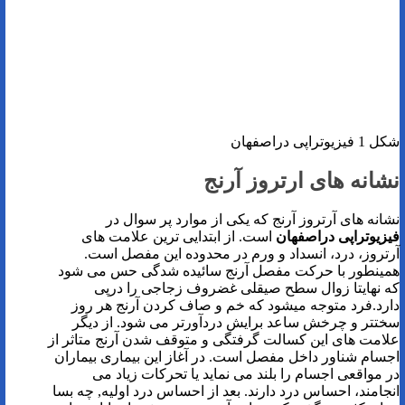
شکل 1 فیزیوتراپی دراصفهان
نشانه های ارتروز آرنج
نشانه های آرتروز آرنج که یکی از موارد پر سوال در
فیزیوتراپی دراصفهان
است. از ابتدایی ترین علامت های
آرتروز، درد، انسداد و ورم در محدوده این مفصل است.
همینطور با حرکت مفصل آرنج سائیده شدگی حس می شود
که نهایتا زوال سطح صیقلی غضروف زجاجی را درپی
دارد.فرد متوجه میشود که خم و صاف کردن آرنج هر روز
سختتر و چرخش ساعد برایش دردآورتر می‌ شود. از دیگر
علامت های این کسالت گرفتگی و متوقف شدن آرنج متاثر از
اجسام شناور داخل مفصل است. در آغاز این بیماری بیماران
در مواقعی اجسام را بلند می نماید یا تحرکات زیاد می
انجامند، احساس درد دارند. بعد از احساس درد اولیه, چه بسا