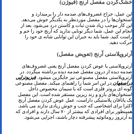
خشک‌کردن مفصل آرنج (فیوژن)
این عمل، جراح غضروف‌های صدمه ‌دار را برمیدارد و
استخوان‌ها را در مفصل موردنظر به یکدیگر جوش می‌دهد.
این کار موجب زیاد شدن ثبات و کاستن درد می‌شود. بعد از
انجام این عمل، شما دیگر تونایی ندارید که آرنج خود را خم و
راست کنید. شما باید به جبران این توانایی شانه ی خود را
حرکت دهید.
آرتروپلاستی آرنج (تعویض مفصل)
آرتروپلاستی یا عوض کردن مفصل آرنج یعنی غضروف‌های
صدمه‌ دیده از درون مفصل صدمه ‌دیده برداشته میگردد. در
آرتروپلاستی مفصل مصنوعی نیز جایگزین میشود.
فیزیوتراپی
دراصفهان
در این امر شما را راهنمای میکند. مفصل مصنوعی
گونه ای پروتز فلزی است که با سیمان مخصوص داخل
استخوان‌های بازو و زند زیرین مستقر شده است. این مفصل
یک یاتاقان پلاستیکی داراست. عمل عوض کردن مفصل آرنج
اکثرا برای اشخاصی که جنب و جوش زیادی ندارند می باشد.
همینطور برای افرادی که بیشتر از ۷۰ سال دارند و افرادی که
به آرتروز روماتوئید پیشرفته دچار باشند، اجرایی می‌شود.