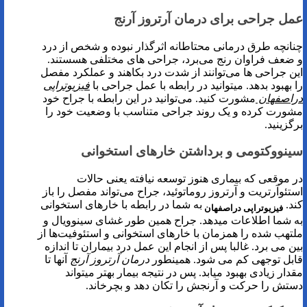
عمل جراحی برای درمان آرتروز آرنج
چنانچه طرق درمانی محتاطانه اثرگذار نبوده و شخص از درد
و ضعف فراوان رنج می‌برد، جراحی های مختلفی هسستند.
این جراحی ها می‌توانند از شدت درد بکاهند و عملکرد مفصل
را بهبود بدهد. میتوانید در رابطه با عمل جراحی با
فیزیوتراپی
دراصفهان
مشورت کنید. می‌توانید در این رابطه با جراح خود
مشورت کرده و یک روند جراحی متناسب با وضعیت خود را
برگزینید.
سینووکتومی و برداشتن خارهای استخوانی
در موقعی که بیماری هنوز توسعه نیافته یعنی حالات
استئوآرتریت و آرتروز روماتوئید، جراح می‌تواند مفصل را باز
کند.
به شما در رابطه با خارهای استخوانی
فیزیوتراپی دراصفهان
به شما اطلاعات میدهد. جراح همین طور غشای سینوویال و
ملتهب شده را همزمان با خارهای استخوانی و استئوفیت‌ها از
بین می برد. غالبا پس‌ از انجام این عمل درد بیماران تا اندازه
قابل‌ توجهی کم می شود. همینطور
درمان آرتروز آرنج
آنها تا
مقدار زیادی بهبود میابد. پس در نتیجه بیمار بهتر میتواند
دستش را حرکت و آرنجش را تکان دهد و بچرخاند.