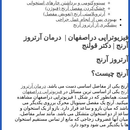
سینووکتومی و برداشتن خارهای استخوانی
خشک‌کردن مفصل آرنج (فیوژن)
آرتروپلاستی آرنج (تعویض مفصل)
بهبودی پس‌ از انجام عمل جراحی
پیشگیری از آرتروز آرنج
فیزیوتراپی دراصفهان | درمان آرتروز
آرنج | دکتر قولنج
آرتروز آرنج
آرنج چیست؟
آرنج یکی از مفاصل اساسی دست می باشد.
درمان آرتروز
آرنج
یکی از اساسی ترین مسائل در
فیزیوتراپی دراصفهان
است. همانطور که در شکل 1 فیزیوتراپی دراصفهان مشاهده
میکنید. آرنج یک مفصل سینویال محرک برروی یکدیگر می
باشد که میان بازو و ساعد قرار دارد. بازو از یک استخوان و
ساعد از دو استخوان متشکل می باشد. مانند سایر مفاصل،
میان آنها غضروف زجاجی که مانع از تماس مستقیم استخوان
ها با یکدیگر می شود وجود دارد.