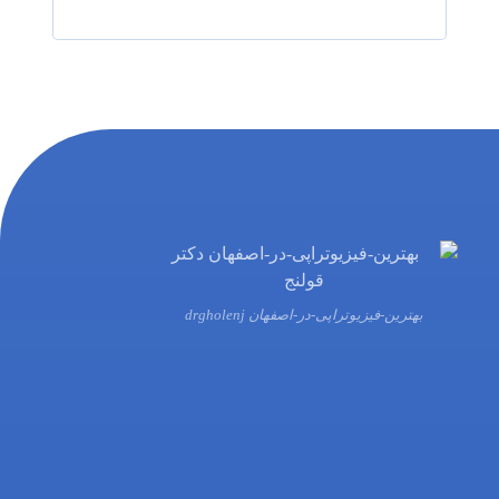
بهترین-فیزیوتراپی-در-اصفهان drgholenj
03132216555
09138700470