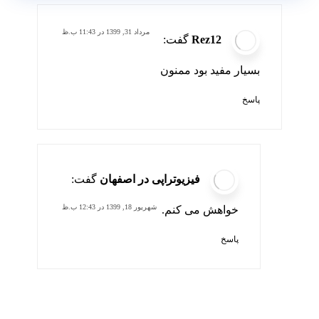
مرداد 31, 1399 در 11:43 ب.ظ
Rez12
گفت:
بسیار مفید بود ممنون
پاسخ
فیزیوتراپی در اصفهان
گفت:
شهریور 18, 1399 در 12:43 ب.ظ
خواهش می کنم.
پاسخ