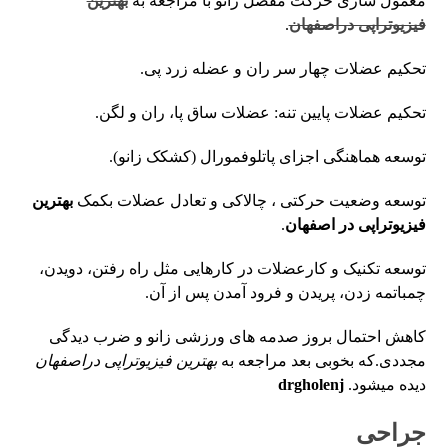
معمول سازی حرکت مفصل زانو با مراجعه به
بهترین
فیزیوتراپی دراصفهان
.
تحکیم عضلات چهار سر ران و عضله زرد پی.
تحکیم عضلات پایین تنه: عضلات ساق پا، ران و لگن.
توسعه هماهنگی اجزای پاتلوفمورال (کشکک زانو).
توسعه وضعیت حرکتی ، چالاکی و تعادل عضلات بکمک
بهترین
فیزیوتراپی در اصفهان
.
توسعه تکنیک و کارعضلات در کارهایی مثل راه رفتن، دویدن،
چمباتمه زدن، پریدن و فرود آمدن پس از آن.
کاهش احتمال بروز صدمه های ورزشی زانو و ضرب دیدگی
مجددی.که بخوبی بعد مراجعه به
بهترین فیزیوتراپی دراصفهان
دیده میشود.
drgholenj
جراحی