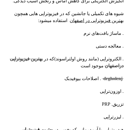
انگیزش الکتریکی برای کاهش آماس و رنجش آسیب دیدگی.
شیوه های تکمیلی یا جانشین که در فیزیوتراپی هایی همچون
بهترین فیزیوتراپی در اصفهان
استفاده میشود:
. ماساژ بافت‌های نرم
. معالجه دستی
. الکتروتراپی (مانند روش اولتراسوند)که در
بهترین فیزیوتراپی
دراصفهان
موجود است
drgholenj
. اصلاحات بیوفیدبک
. اوزون‌تراپی
تزریق. PRP
. لیزرتراپی
هیدروتراپی یا آب درمانی که بخوبی در
بهترین فیزیوتراپی