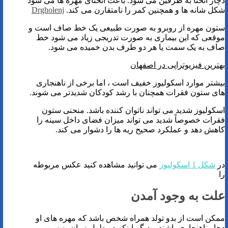
دچار انحنا به طرفین می شود. باعث انحنای مهره ها می شود
شکل شانه ها و همچنین کمر را نامتقارن می کند.
Drgholenj
ستون مهره از روبرو به صورت طبیعی یک خط صاف است و
موقعی که این بیماری به صورت تدریجی زیاد می شود خط
صاف به یک سمت یا هر دو طرف بدن خمیده می شود.
بهترین فیزیوتراپی در اصفهان
بیشتر موارد اسکولیوز خفیف است ، اما برخی از ناهنجاری
های ستون فقرات همچنان با رشد کودکان شدیدتر می شوند.
اسکولیوز شدید می تواند ناتوان کننده باشد. منحنی ستون
فقرات خصوصاً شدید می تواند میزان فضای داخل سینه را
کاهش دهد و عملکرد صحیح ریه ها را دشوار می کند.
در
شکل 1 اسکولیوز
می توانید مشاهده کنید عکس مربوطه
را
علت به وجود آمدن
ممکن است از بدو تولد همراه شخص باشد که مهره های او
دچار ناهنجاری باشند و دیگر اینکه در طول زمان به سبب