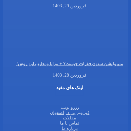
فروردین 29, 1403
منیپولیشن ستون فقرات چیست؟ + مزایا ومعایب این روش!
فروردین 28, 1403
لینک های مفید
رزرو نوبت
فیزیوتراپی در اصفهان
مقالات
تماس با ما
درباره ما