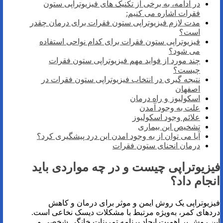
در ادامه، به برخی از تکنیک های فیزیوتراپی ستون
فقرات اشاره می کنیم:
مدت لازم فیزیوتراپی ستون فقرات برای درمان چقدر
است؟
فیزیوتراپی ستون فقرات برای کدام نواحی استفاده
می شود؟
چند مورد از فواید مهم فیزیوتراپی ستون فقرات
چیست؟
نتیجه گیری در انتخاب فیزیوتراپی ستون فقرات در
اصفهان
اسکولیوز و راه درمان
علت به وجود آمدن
علائم وجود اسکولیوز
تشخیص این بیماری
آیا می توان از به وجود امدن این درد پیشگیری کرد؟
درمان انحنای ستون فقرات
فیزیوتراپی چیست و در چه مواردی باید
انجام داد؟
فیزیوتراپی یک روش ایمن و موثر برای درمان و کاهش
درد‌های کمر، به‌ویژه مرتبط با مشکلات دیسک نخاعی است.
این روش بر اهمیت ایجاد برنامه تمرینات خانگی شخصی و