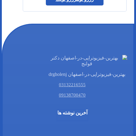
بهترین-فیزیوتراپی-در-اصفهان drgholenj
03132216555
09138700470
آخرین نوشته ها