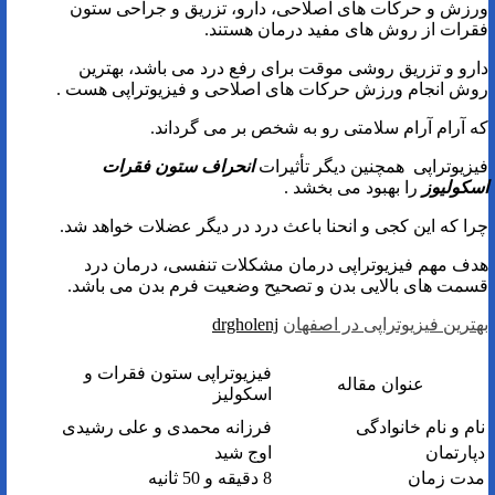
ورزش و حرکات های اصلاحی، دارو، تزریق و جراحی ستون
فقرات از روش های مفید درمان هستند.
دارو و تزریق روشی موقت برای رفع درد می باشد، بهترین
روش انجام ورزش حرکات های اصلاحی و فیزیوتراپی هست .
که آرام آرام سلامتی رو به شخص بر می گرداند.
فیزیوتراپی همچنین دیگر تأثیرات
انحراف ستون فقرات
اسکولیوز
را بهبود می بخشد .
چرا که این کجی و انحنا باعث درد در دیگر عضلات خواهد شد.
هدف مهم فیزیوتراپی درمان مشکلات تنفسی، درمان درد
قسمت های بالایی بدن و تصحیح وضعیت فرم بدن می باشد.
بهترین فیزیوتراپی در اصفهان
drgholenj
فیزیوتراپی ستون فقرات و
عنوان مقاله
اسکولیز
نام و نام خانوادگی
فرزانه محمدی و علی رشیدی
دپارتمان
اوج شید
مدت زمان
8 دقیقه و 50 ثانیه