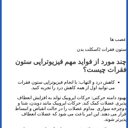
عصب ها
ستون فقرات 2اسکلت بدن
چند مورد از فواید مهم فیزیوتراپی ستون
فقرات چیست؟
کاهش درد و التهاب: با انجام فیزیوتراپی ستون فقرات
می توانید اول از همه کاهش درد را تجربه کنید.
بهبود دامنه حرکتی: حرکات ایروبیک تواند به افزایش انعطاف
پذیری عضلات کمک کند. حرکات ایروبیک مانند دویدن، شنا و
دوچرخه سواری مداوم عضلات را در حالت انقباض و انبساط
قرار می دهند. این امر باعث می شود که عضلات انعطاف
پذیرتر شوند.