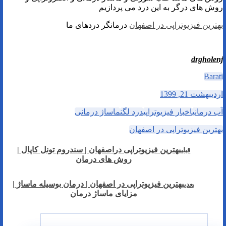
روش های درگر به این درد می پردازیم
بهترین فیزیوتراپی در اصفهان
درمانگر دردهای ما
drgholenj
Barati
اردیبهشت 21, 1399
آب درمانی
اخبار فیزیوتراپی
درد لگن
ماساژ درمانی
بهترین فیزیوتراپی در اصفهان
بهترین فیزیوتراپی دراصفهان | سندروم تونل کاپال |
قبلی
روش های درمان
بهترین فیزیوتراپی در اصفهان | درمان بوسیله ماساژ |
بعدی
مزایای ماساژ درمان