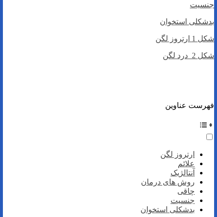
جنسیت
بدشکلی استخوان
شکل 1 ارتروز لگن
شکل 2 درد لگن
فهرست عناوین
ارتروز لگن
علائم
آنتالژیک
روش های درمان
چاقی
جنسیت
بدشکلی استخوان