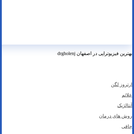
بهترین فیزیوتراپی در اصفهان drgholenj
بهترین فیزیوتراپی در اصفهان
ارتروز لگن
ارتروز لگن
علائم
آنتالژیک
روش های درمان
چاقی