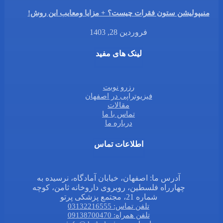
منیپولیشن ستون فقرات چیست؟ + مزایا ومعایب این روش!
فروردین 28, 1403
لینک های مفید
رزرو نوبت
فیزیوتراپی در اصفهان
مقالات
تماس با ما
درباره ما
اطلاعات تماس
آدرس ما: اصفهان، خیابان آمادگاه، نرسیده به
چهارراه فلسطین، روبروی داروخانه ثامن، کوچه
شماره 21، مجتمع پزشکی پرتو
تلفن تماس: 03132216555
تلفن همراه: 09138700470