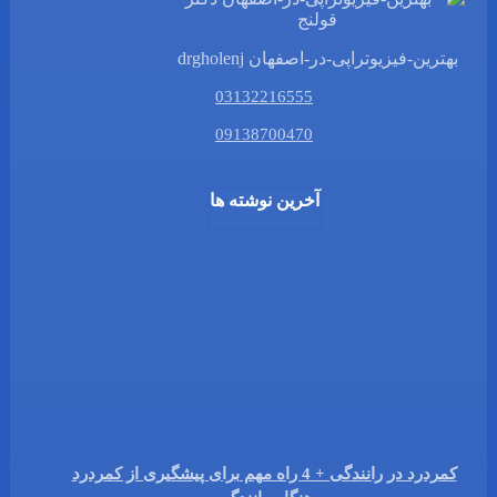
بهترین-فیزیوتراپی-در-اصفهان drgholenj
03132216555
09138700470
آخرین نوشته ها
کمردرد در رانندگی + 4 راه مهم برای پیشگیری از کمردرد