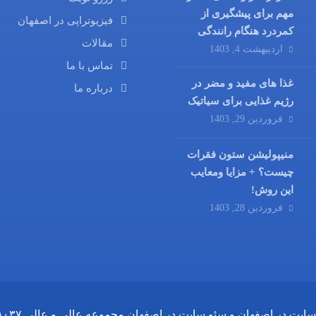
مهم برای پیشگیری از
فیزیوتراپی در اصفهان
کمردرد هنگام رانندگی
مقالات
اردیبهشت 4, 1403
تماس با ما
غذا های مفید و مضر در
درباره ما
رژیم غذایی برای سیاتیک
فروردین 29, 1403
منیپولیشن ستون فقرات
چیست؟ + مزایا ومعایب
این روش!
فروردین 28, 1403
ایت در اصفهان
و
سئو سایت در اصفهان
مجموعه
عالی و عالی
۸۰۳۷