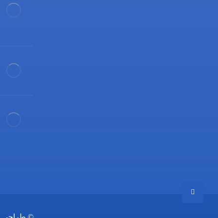
03132216555
09138700470
©
طراحی س