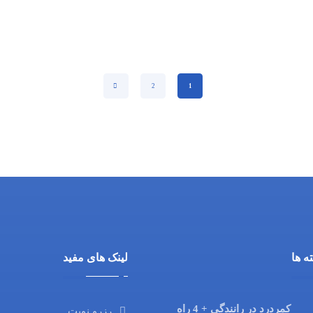
2
1
ه ها
لینک های مفید
کمردرد در رانندگی + 4 راه
رزرو نوبت