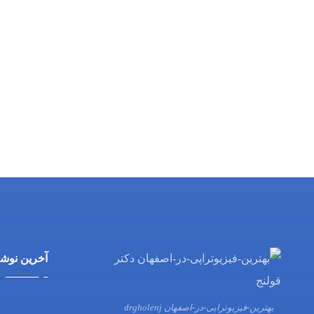
آخرین نوشت
بهترین-فیزیوتراپی-در-اصفهان drgholenj