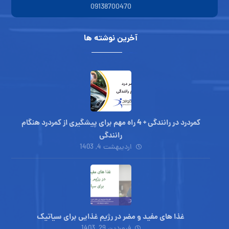
09138700470
آخرین نوشته ها
کمردرد در رانندگی + 4 راه مهم برای پیشگیری از کمردرد هنگام
رانندگی
اردیبهشت 4, 1403
غذا های مفید و مضر در رژیم غذایی برای سیاتیک
فروردین 29, 1403