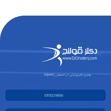
بهترین-فیزیوتراپی-در-اصفهان drgholenj
03132216555