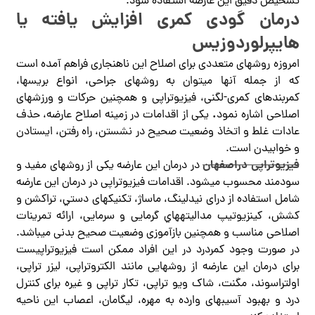
تشخیص دقیق این عارضه استفاده شود.
درمان گودی کمری افزایش یافته یا
هایپرلوردوزیس
امروزه روشهای متعددی برای اصلاح این ناهنجاری فراهم آمده است
که از جمله آنها میتوان به روشهای جراحی، انواع بریسها،
کمربندهای کمری-لگنی، فیزیوتراپی و همچنین حرکات و ورزشهای
.
اصلاحی اشاره نمود
یکی از اقدامات در زمینه اصلاح عارضه، حذف
عادات غلط و اتخاذ وضعیت صحیح در نشستن، راه رفتن، ایستادن
و خوابیدن است.
فیزیوتراپی دراصفهان
در درمان این عارضه یکی از روش­­های مفید و
سودمند محسوب می­شود. اقدامات فیزیوتراپی در درمان این عارضه
شامل استفاده از درای نیدلینگ، ماساژ، تکنیک­های دستي، تراکشن و
کشش، کینزیوتیپ مداليته­هاي گرمايی و سرمايی، ارائه تمرینات
اصلاحی مناسب و همچنین بازآموزی وضعیت صحیح بدنی می­باشد.
در صورت وجود کمردرد در این افراد ممکن است فیزیوتراپیست
برای درمان این عارضه از روش­هایی مانند الکتروتراپی، ليزر تراپی،
اولتراسوند، مگنت، شاک ویو تراپی، تکار تراپی و غیره برای کنترل
درد و بهبود آسیب­های وارده به مهره، لیگامان، اعصاب این ناحیه