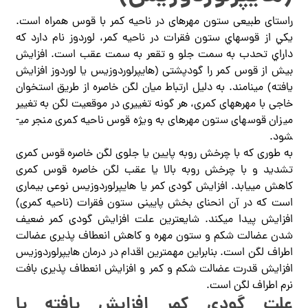
راستای طبیعی ستون مهره­ای در ناحیه کمر با قوس همراه است.
يكي از قوسهاي ستون فقرات در ناحيه كمر، لوردوز نام دارد كه
داراي تحدب به سمت جلو و تقعر به سمت عقب است. افزایش
بیش از قوس کمر را گودپشتی (هایپرلوردوزیس یا لوردوز افزایش
یافته) می­نامند. به دلیل ارتباط میان لگن خاصره از طریق استخوان
خاجی با مهره­های کمری، هر گونه تغییری در موقعیت لگن به تغییر
میزان قوس­های ستون مهره­ای به ویژه قوس ناحیه کمری منجر می­
شود.
به طوری که با چرخش روبه پایین یا جلوی لگن خاصره قوس کمری
تشدید و با چرخش روبه بالا یا عقب لگن خاصره قوس کمری
کاهش می­یابد. افزایش گودی کمر یا هایپرلوردوزیس نوعی بیماری
است که در آن انحنای بخش پایینی ستون فقرات (ناحیه کمری)
افزایش پیدا میکند. شایعترین علت افزایش گودی کمر ضعیف
شدن عضالت شکم و ستون مهره و کاهش انعطاف پذیری عضالت
اطراف لگن است. بنابراین مهمترین اقدام در درمان هایپرلوردوزیس
افزایش قدرت عضالت شکم و کمر و افزایش انعطاف پذیری بافت
نرم اطراف لگن است.
علت گودی کمر افزایش یافته یا