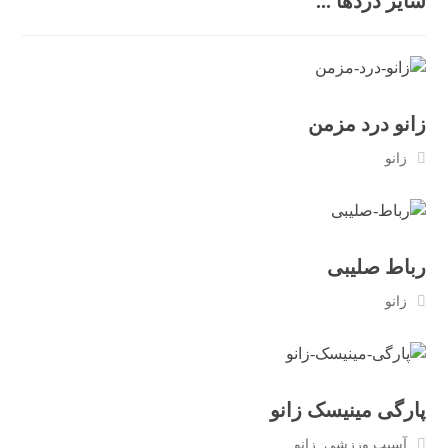
سایر دردها ...
زانو درد مزمن
زانو
رباط صلیبی
زانو
پارگی مینیسک زانو
آسیب ورزشی
,
زانو