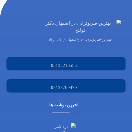
بهترین-فیزیوتراپی-در-اصفهان drgholenj
03132216555
09138700470
آخرین نوشته ها