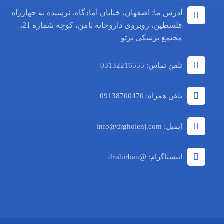
آدرس ما: اصفهان، خیابان آمادگاه، نرسیده به چهارراه
فلسطین، روبروی داروخانه ثامن، کوچه شماره 21،
مجتمع پزشکی پرتو
تلفن تماس: 03132216555
تلفن همراه: 09138700470
ایمیل: info@drgholenj.com
اینستاگرام: @dr.shirban