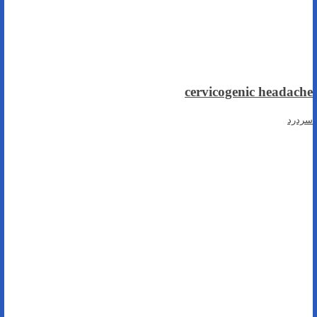
cervicogenic headache
سردرد