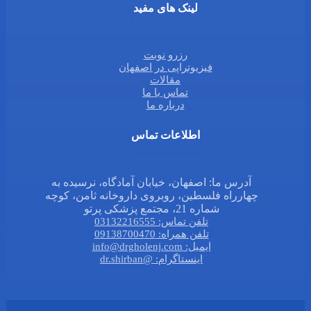
لینک های مفید
رزرو نوبت
فیزیوتراپی در اصفهان
مقالات
تماس با ما
درباره ما
اطلاعات تماس
آدرس ما: اصفهان، خیابان آمادگاه، نرسیده به
چهارراه فلسطین، روبروی داروخانه ثامن، کوچه
شماره 21، مجتمع پزشکی پرتو
تلفن تماس: 03132216555
تلفن همراه: 09138700470
ایمیل: info@drgholenj.com
اینستاگرام: @dr.shirban