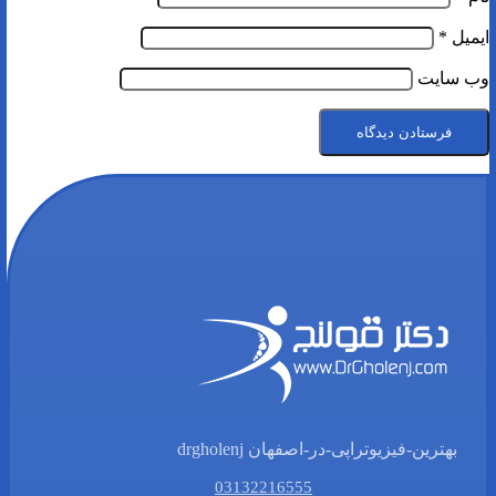
ایمیل
*
وب‌ سایت
بهترین-فیزیوتراپی-در-اصفهان drgholenj
03132216555