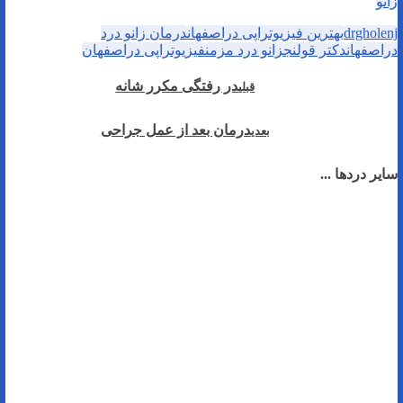
زانو
drgholenj
بهترین فیزیوتراپی دراصفهان
درمان زانو درد
دراصفهان
دکتر قولنج
زانو درد مزمن
فیزیوتراپی دراصفهان
در رفتگی مکرر شانه
قبلی
درمان بعد از عمل جراحی
بعدی
سایر دردها ...