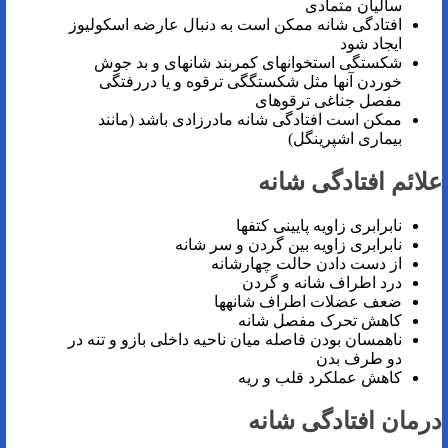
سالیان متمادی
افتادگی شانه ممکن است به دنبال عارضه اسکولیوز
ایجاد شود
شکستگی استخوان­های کمربند شانه­ای و بد جوش
خوردن آن­ها مثل شکستگگی ترقوه و یا دررفتگی
مفصل جناغی ترقوه­ای
ممکن است افتادگی شانه مادرزادی باشد (مانند
بیماری اشپرینگل)
علائم افتادگی شانه
نابرابری زاویه پایینی کتف­ها
نابرابری زاویه بین گردن و سر شانه
از دست دادن حالت چهارشانه
درد اطراف شانه و گردن
ضعف عضلات اطراف شانه­ها
کاهش تحرک مفصل شانه
ناهمسان بودن فاصله میان ناحیه داخلی بازو و تنه در
دو طرف بدن
کاهش عملکرد قلب و ریه
درمان افتادگی شانه