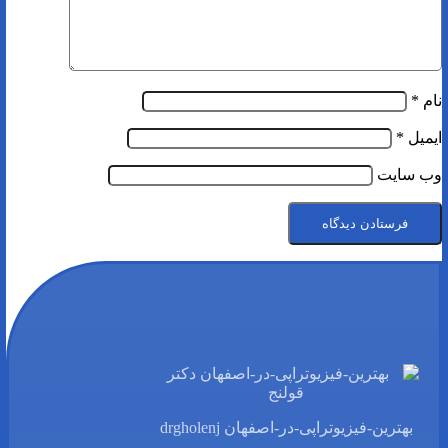
نام
*
ایمیل
*
وب‌ سایت
بهترین-فیزیوتراپی-در-اصفهان drgholenj