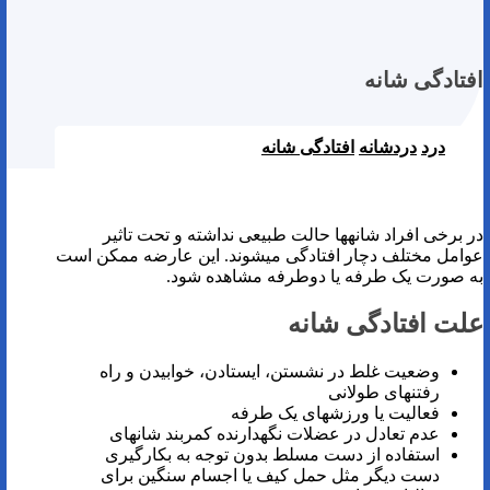
افتادگی شانه
درد
دردشانه
افتادگی شانه
فیزیوتراپی دراصفهان | درمان افتادگی شانه
در برخی افراد شانه­ها حالت طبیعی نداشته و تحت تاثیر
عوامل مختلف دچار افتادگی می­شوند. این عارضه ممکن است
به صورت یک طرفه یا دوطرفه مشاهده شود.
علت افتادگی شانه
وضعیت غلط در نشستن، ایستادن، خوابیدن و راه
رفتن­های طولانی
فعالیت یا ورزش­های یک طرفه
عدم تعادل در عضلات نگهدارنده کمربند شانه­ای
استفاده از دست مسلط بدون توجه به بکارگیری
دست دیگر مثل حمل کیف یا اجسام سنگین برای