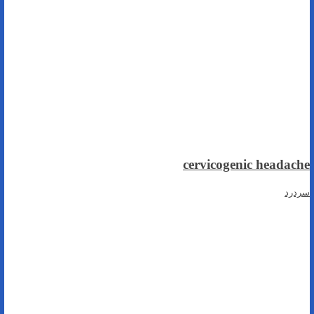
cervicogenic headache
سردرد