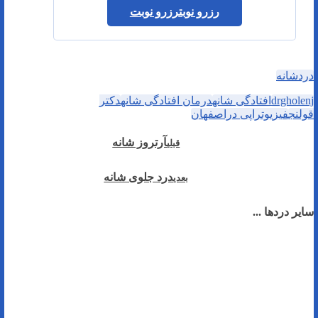
رزرو نوبت
رزرو نوبت
دردشانه
drgholenj
افتادگی شانه
درمان افتادگی شانه
دکتر
قولنج
فیزیوتراپی دراصفهان
آرتروز شانه
قبلی
درد جلوی شانه
بعدی
سایر دردها ...