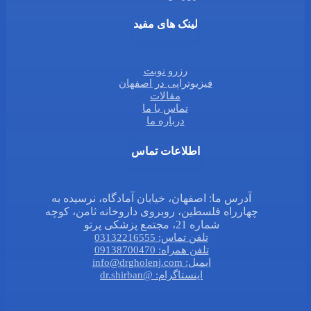
لینک های مفید
رزرو نوبت
فیزیوتراپی در اصفهان
مقالات
تماس با ما
درباره ما
اطلاعات تماس
آدرس ما: اصفهان، خیابان آمادگاه، نرسیده به
چهارراه فلسطین، روبروی داروخانه ثامن، کوچه
شماره 21، مجتمع پزشکی پرتو
تلفن تماس: 03132216555
تلفن همراه: 09138700470
ایمیل: info@drgholenj.com
اینستاگرام: @dr.shirban