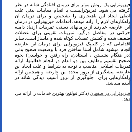
فیزیوتراپی یک روش موثر برای درمان افتادگی شانه در نظر
گرفته می شود. فیزیوتراپیست با انجام معاینات بدنی علت
اصلی ایجاد این ناهنجاری را تشخیص و برای درمان آن
راهکارهای لازم را ارائه می­دهد. اقدامات فیزیوتراپی در درمان
این عارضه عبارتند از درمان­های دستی، تمرینات ازدیاد دامنه
حرکتی در مفاصل درگیر، تمرینات تقویتی برای عضلات
ضعیف شده و کشش عضلات کوتاه شده و ماساژ است. سایر
اقداماتی که در کلینیک فیزیوتراپی برای درمان این عارضه
انجام می­شود شامل آشنا ساختن فرد با وضعیت صحیح بدنی
(در هنگام نشستن ، ایستادن، راه رفتن و خوابیدن) نحوه
صحیح تقسیم وظایف بین دو اندام در انجام فعالیت­ها، ارائه
تمرینات اصلاحی مناسب با توجه به شرایط و علت ایجاد این
عارضه، پیشگیری از بروز مجدد این عارضه و همچنین ارائه
راهکارهایی برای جلوگیری از بروز آسیب دیدگی شانه در
آینده می­باشد.
فیزیوتراپی دراصفهان
(دکتر قولنج) بهترین خدمات را ارائه می
دهد.