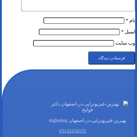
نام
*
ایمیل
*
وب‌ سایت
بهترین-فیزیوتراپی-در-اصفهان drgholenj
03132216555