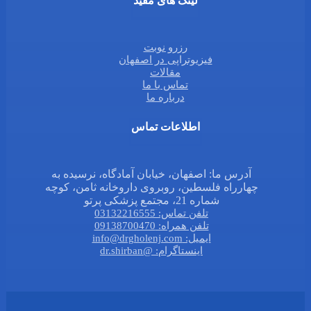
لینک های مفید
رزرو نوبت
فیزیوتراپی در اصفهان
مقالات
تماس با ما
درباره ما
اطلاعات تماس
آدرس ما: اصفهان، خیابان آمادگاه، نرسیده به
چهارراه فلسطین، روبروی داروخانه ثامن، کوچه
شماره 21، مجتمع پزشکی پرتو
تلفن تماس: 03132216555
تلفن همراه: 09138700470
ایمیل: info@drgholenj.com
اینستاگرام: @dr.shirban