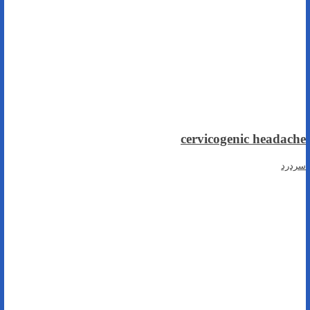
cervicogenic headache
سردرد