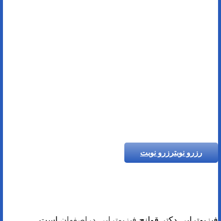
رزرو نوبت
رزرو نوبت
فیزیوتراپی دکتر قولنج
فیزیوتراپی دراصفهان
است.