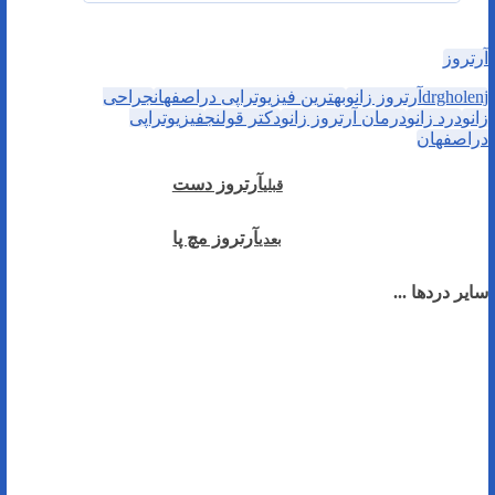
آرتروز
drgholenj
آرتروز زانو
بهترین فیزیوتراپی دراصفهان
جراحی
زانو
درد زانو
درمان آرتروز زانو
دکتر قولنج
فیزیوتراپی
دراصفهان
آرتروز دست
قبلی
آرتروز مچ پا
بعدی
سایر دردها ...