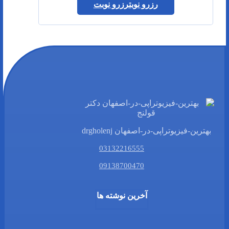
رزرو نوبت
رزرو نوبت
بهترین-فیزیوتراپی-در-اصفهان drgholenj
03132216555
09138700470
آخرین نوشته ها