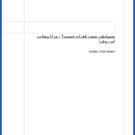
منیپولیشن ستون فقرات چیست؟ + مزایا ومعایب
این روش!
دسته‌بندی نشده