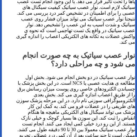
پاها را تحت تاثیر قرار می دهد. با این وجود انجام تست عصب
سیاتیک لازم است. نوار عصب سیاتیک کیفیت سیگنال های
عصبی را برای اطمینان در تشخیص کمر درد بررسی می کند.
نتیجتا نوار عصب سیاتیک می تواند میزان فشار روی عصب
سیاتیک و شدت آسیب به این عصب را تشخیص دهد. نوار
عصب سیاتیک در واقع یک تست تهاجمی است که نحوه ی
واکنش عضلات به تکانه های الکتریکی اعصاب را اندازه گیری
می کند.
نوار عصب سیاتیک به چه صورت انجام
می شود و چه مراحلی دارد؟
نوار عصب سیاتیک در دو بخش انجام می شود. بخش اول
مطالعه ی هدایت عصبی یا NCS است. در این بخش پزشک با
چسباندن الکترودهای خاصی روی پوست میزان رسانش برق
را از طریق اعصاب اندازه گیری می کند. بخش بعدی
الکترومیوگرافی سوزنی نام دارد. در این مرحله پزشک سوزن
های ظریفی را در عضلات فرو می کند. به کمک این کار
پزشک می تواند سیگنال های الکتریکی ماهیچه ها هنگام
انقباض را ثبت کند. این سوزن ها بسیار کوچک و خیلی نازک
هستند. از این رو درد خیلی کمی ایجاد می کنند. انجام تست
نوار عصب سیاتیک معمولا بین 30 تا 90 دقیقه طول می کشد.
ممکن است تا چند ساعت بعد از آن کمی درد عضلانی تجربه