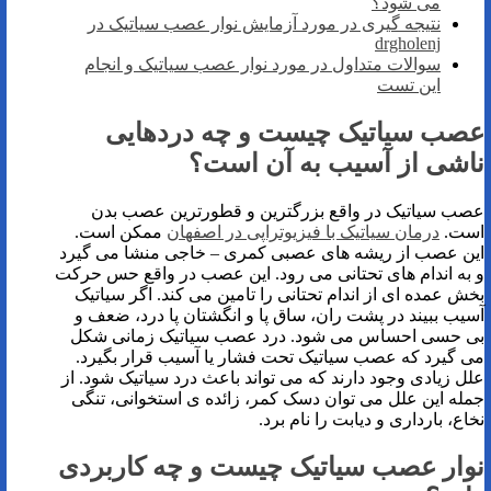
می شود؟
نتیجه گیری در مورد آزمایش نوار عصب سیاتیک در
drgholenj
سوالات متداول در مورد نوار عصب سیاتیک و انجام
این تست
عصب سیاتیک چیست و چه دردهایی
ناشی از آسیب به آن است؟
عصب سیاتیک در واقع بزرگترین و قطورترین عصب بدن
است.
درمان سیاتیک با فیزیوتراپی در اصفهان
ممکن است.
این عصب از ریشه های عصبی کمری – خاجی منشا می گیرد
و به اندام های تحتانی می رود. این عصب در واقع حس حرکت
بخش عمده ای از اندام تحتانی را تامین می کند. اگر سیاتیک
آسیب ببیند در پشت ران، ساق پا و انگشتان پا درد، ضعف و
بی حسی احساس می شود. درد عصب سیاتیک زمانی شکل
می گیرد که عصب سیاتیک تحت فشار یا آسیب قرار بگیرد.
علل زیادی وجود دارند که می تواند باعث درد سیاتیک شود. از
جمله این علل می توان دسک کمر، زائده ی استخوانی، تنگی
نخاع، بارداری و دیابت را نام برد.
نوار عصب سیاتیک چیست و چه کاربردی