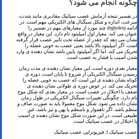
چگونه انجام می شود؟
در تفسیر نتیجه آزمایش عصب سیاتیک مقادیری مانند شدت،
سرعت، اندازه و شکل سیگنال های الکتریکی مهم است. در
ادامه drgholenj چند مورد از معیارهای مهم در تفسیر را
عنوان می کند. معیار اول آمپلیتود نام دارد. این معیار در واقع
نشان می دهد که چقدر از عضله تحت تاثیر عصب قرار گرفته
است. اگر آمپلیتود بالا باشد یعنی عصب به خوبی عضله را
تحریک می کند. اما اگر آمپلیتود پایین باشد نشان دهنده ی وارد
شدن آسیب یا فشار به عصب است.
معیار بعدی دوره است. این معیار نشان دهنده ی مدت زمان
رسیدن سیگنال الکتریکی از شروع تا پایان است. دوره ی
کوتاه نشان دهنده ی این است که عصب به خوبی عضله را
تحریک می کند. در عوض دوره ی طولانی نشان دهنده ی
ضعف یا اختلال در عصب است. در معیار بعدی که شکل موج
نام دارد، چگونگی تغییرات سیگنال الکتریکی در طول زمان
نشان داده می شود. شکل موج معمولا باید به صورت صاف و
منظم باشد. اگر ناهموار و نامنظم یا پهن و تیز باشد، غیر
طبیعی است. در این صورت شکل موج نشان دهنده ی آسیب
یا اختلال در عصب سیاتیک است.
عصب سیاتیک 3 فیزیوتراپی عصب سیاتیک