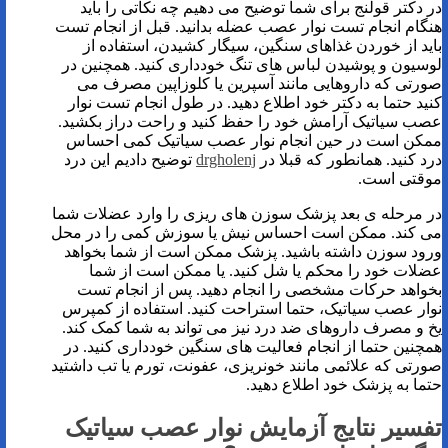
در دکتر قولنج برای شما توضیح می دهیم چه نکاتی را باید
هنگام انجام تست نوار عصب عضله بدانید. قبل از انجام تست
باید از خوردن غذاهای سنگین، سیگار کشیدن، استفاده از
لوسیون و پوشیدن لباس های تنگ خودداری کنید. همچنین در
صورتی که داروهایی مانند آسپرین یا کلوزاپین مصرف می
کنید حتما به دکتر خود اطلاع دهید. در طول انجام تست نوار
عصب سیاتیک آرامش خود را حفظ کنید و راحت دراز بکشید.
ممکن است در حین انجام نوار عصب سیاتیک کمی احساس
درد کنید. همانطور که قبلا در
drgholenj
توضیح دادیم این درد
موقتی است.
در مرحله ی بعد پزشک سوزن های ریزی را وارد عضلات شما
می کند. ممکن است احساس نیش یا سوزش کمی را در محل
ورود سوزن داشته باشید. پزشک ممکن است از شما بخواهد
عضلات خود را محکم یا شل کنید. یا ممکن است از شما
بخواهد حرکات مشخصی را انجام دهید. پس از انجام تست
نوار عصب سیاتیک، حتما استراحت کنید. استفاده از کمپرس
یخ و مصرف داروهای ضد درد نیز می تواند به شما کمک کند.
همچنین حتما از انجام فعالیت های سنگین خودداری کنید. در
صورتی که علائمی مانند خونریزی، عفونت، تورم یا تب داشتید
حتما به پزشک خود اطلاع دهید.
تفسیر نتایج آزمایش نوار عصب سیاتیک