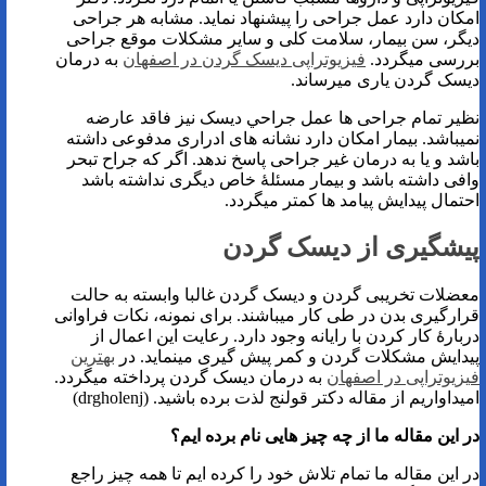
امکان دارد عمل جراحی را پیشنهاد نماید. مشابه هر جراحی
دیگر، سن بیمار، سلامت کلی و سایر مشکلات موقع جراحی
بررسی میگردد.
فیزیوتراپی دیسک گردن در اصفهان
به درمان
دیسک گردن یاری میرساند.
نظیر تمام جراحی ها عمل جراحي دیسک نیز فاقد عارضه
نميباشد. بيمار امکان دارد نشانه های ادراری مدفوعی داشته
باشد و یا به درمان غیر جراحی پاسخ ندهد. اگر که جراح تبحر
وافی داشته باشد و بیمار مسئلۀ خاص دیگری نداشته باشد
احتمال پیدایش پیامد ها کمتر میگردد.
پیشگیری از دیسک گردن
معضلات تخریبی گردن و دیسک گردن غالبا وابسته به حالت
قرارگیری بدن در طی کار میباشند. برای نمونه، نکات فراوانی
دربارۀ کار کردن با رایانه وجود دارد. رعایت این اعمال از
پیدایش مشکلات گردن و کمر پیش گیری مینماید. در
بهترین
فیزیوتراپی در اصفهان
به درمان دیسک گردن پرداخته میگردد.
امیداواریم از مقاله دکتر قولنج لذت برده باشید. (drgholenj)
در این مقاله ما از چه چیز هایی نام برده ایم؟
در این مقاله ما تمام تلاش خود را کرده ایم تا همه چیز راجع