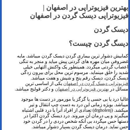
بهترین فیزیوتراپی در اصفهان |
فیزیوتراپی دیسک گردن در اصفهان
دیسک گردن
دیسگ گردن چیست؟
کمابیش دشوار ترین بیماری گردن دیسک گردن میباشد. مایه
غضروفی میان مهره های گردنی پیش میاید و منجر به تنگی
اعصاب گردنی میگردد. همینطور یک واکنش التهابی خیلی
شدید را خلق مینماید. مرسوم ترین محل برای بیرون زدگی
دیسک گردن، دیسک رقم پنج و شیش و هفت میباشد.
فیزیوتراپی دیسک گردن در اصفهان
یکی از اساسی ترین
مسائل در
بهترین فیزیوتراپی در اصفهان
و دکتر قولنج میباشد.
غالبا درد یا بی حسی یا گزگز یا مورمور در دست ها موجود
میباشد. بویژه زمانی این درد به دست چپ انتقال و تیر
میکشد. (drgholenj) تعدادی از افراد آنرا با درد قلبی اشتباه
میگیرند و پی درمان آن میروند. درد دیسک گردن اکثرا در
دستها حس میگردد بی آنکه شخص دردی را در گردن خود
حس نماید. درمان دیسک گردن بسیار دشوار میباشد.