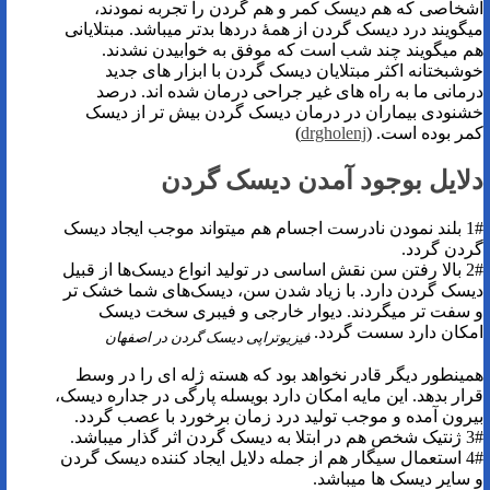
اشخاصی که هم دیسک کمر و هم گردن را تجربه نمودند،
میگویند درد دیسک گردن از همۀ دردها بدتر میباشد. مبتلایانی
هم میگویند چند شب است که موفق به خوابیدن نشدند.
خوشبختانه اکثر مبتلایان دیسک گردن با ابزار های جدید
درمانی ما به راه های غیر جراحی درمان شده اند. درصد
خشنودی بیماران در درمان دیسک گردن بیش تر از دیسک
کمر بوده است. (
drgholenj
)
دلایل بوجود آمدن دیسک گردن
1# بلند نمودن نادرست اجسام هم میتواند موجب ایجاد دیسک
گردن گردد.
2# بالا رفتن سن نقش اساسی در تولید انواع دیسک‌ها از قبیل
دیسک گردن دارد. با زیاد شدن سن، دیسک‌های شما خشک ‌تر
و سفت ‌تر میگردند. دیوار خارجی و فیبری سخت دیسک
امکان دارد سست گردد.
فیزیوتراپی دیسک گردن در اصفهان
همینطور دیگر قادر نخواهد بود که هسته ژله ‌ای را در وسط
قرار بدهد. این مایه امکان دارد بویسله پارگی در جداره دیسک،
بیرون آمده و موجب تولید درد زمان برخورد با عصب گردد.
3# ژنتیک شخص هم در ابتلا به دیسک گردن اثر گذار میباشد.
4# استعمال سیگار هم از جمله دلایل ایجاد کننده دیسک گردن
و سایر دیسک ها میباشد.