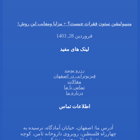
منیپولیشن ستون فقرات چیست؟ + مزایا ومعایب این روش!
فروردین 28, 1403
لینک های مفید
رزرو نوبت
فیزیوتراپی در اصفهان
مقالات
تماس با ما
درباره ما
اطلاعات تماس
آدرس ما: اصفهان، خیابان آمادگاه، نرسیده به
چهارراه فلسطین، روبروی داروخانه ثامن، کوچه
شماره 21، مجتمع پزشکی پرتو