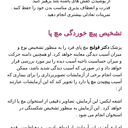
از پوشیدن کفش های پاشنه بلند پرهیز کنید.
قدرت و انعطاف پذیری مناسب بدن خود را حفظ کنید .
تمرینات تعادلی بیشتری انجام دهید .
تشخیص پیچ خوردگی مچ پا
پزشک
دکتر قولنج
مچ پای فرد را به منظور تشخیص نوع و
میزان آسیب دیدگی معاینه خواهد کرد. او همچنین دامنه حرکت
و میزان حساسیت ناحیه آسیب دیده را نیز مورد بررسی قرار
خواهد داد و در صورتی که آسیب دیدگی شدید باشد، ممکن
است انجام برخی از آزمایشات تصویربرداری را برای بیماری که
آسیب
پیچیدن مچ پا
دارد را تجویز کند که این آزمایشات عبارتند
از :
اشعه ایکس:
این آزمایش، تصاویر دقیقی از استخوان مچ پا ارائه
خواهد کرد . این آزمایش به منظور تشخیص شکستگی در
استخوان انجام می ‎شود .
ام اری آی:
در این آزمایش از امواج رادیویی و مغناطیسی قوی