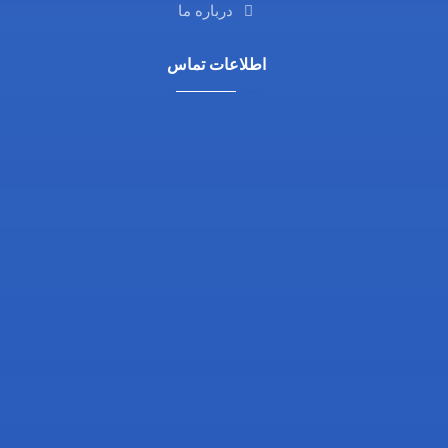
درباره ما
اطلاعات تماس
آدرس ما: اصفهان، خیابان آمادگاه، نرسیده به چهارراه
فلسطین، روبروی داروخانه ثامن، کوچه شماره 21،
مجتمع پزشکی پرتو
تلفن تماس: 03132216555
تلفن همراه: 09138700470
ایمیل: info@drgholenj.com
اینستاگرام: @dr.shirban