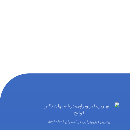
رزرو نوبت
بهترین-فیزیوتراپی-در-اصفهان drgholenj