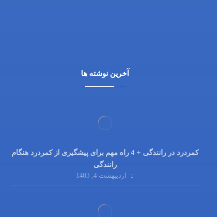
03132216555
09138700470
آخرین نوشته ها
کمردرد در رانندگی + 4 راه مهم برای پیشگیری از کمردرد هنگام
رانندگی
اردیبهشت 4, 1403