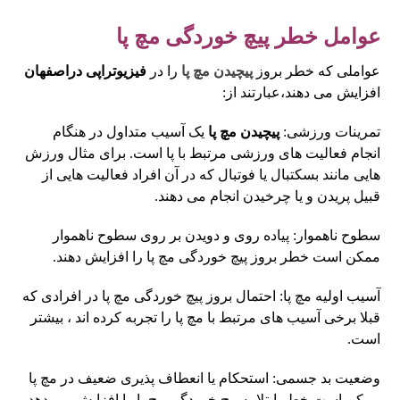
عوامل خطر پیچ خوردگی مچ پا
عواملی که خطر بروز
پیچیدن مچ پا
را در
فیزیوتراپی دراصفهان
افزایش می‎ دهند،عبارتند از:
تمرینات ورزشی:
پیچیدن مچ پا
یک آسیب متداول در هنگام
انجام فعالیت های ورزشی مرتبط با پا است. برای مثال ورزش
هایی مانند بسکتبال یا فوتبال که در آن افراد فعالیت هایی از
قبیل پریدن و یا چرخیدن انجام می ‎دهند.
سطوح ناهموار: پیاده روی و دویدن بر روی سطوح ناهموار
ممکن است خطر بروز پیچ خوردگی مچ پا را افزایش دهند.
آسیب اولیه مچ پا: احتمال بروز پیچ خوردگی مچ پا در افرادی که
قبلا برخی آسیب های مرتبط با مچ پا را تجربه کرده اند ، بیشتر
است.
وضعیت بد جسمی: استحکام یا انعطاف پذیری ضعیف در مچ پا
ممکن است خطر ابتلا به پیچ خوردگی مچ پا را افزایش می ‎دهد .