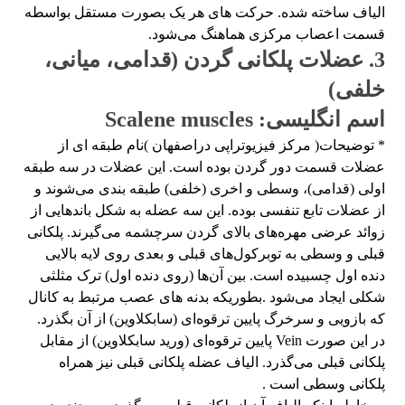
الیاف ساخته شده. حرکت های هر یک بصورت مستقل بواسطه
قسمت اعصاب مرکزی هماهنگ می‌شود.
3. عضلات پلکانی گردن (قدامی، میانی،
خلفی)
اسم انگلیسی: Scalene muscles
* توضیحات( مرکز فیزیوتراپی دراصفهان )نام طبقه ای از
عضلات قسمت دور گردن بوده است. این عضلات در سه طبقه
اولی (قدامی)، وسطی و اخری (خلفی) طبقه بندی می‌شوند و
از عضلات تابع تنفسی بوده. این سه عضله به شکل باندهایی از
زوائد عرضی مهره‌های بالای گردن سرچشمه می‌گیرند. پلکانی
قبلی و وسطی به توبرکول‌های قبلی و بعدی روی لایه بالایی
دنده اول چسبیده است. بین آن‌ها (روی دنده اول) ترک مثلثی
شکلی ایجاد می‌شود .بطوریکه بدنه های عصب مرتبط به کانال
که بازویی و سرخرگ پایین ترقوه‌ای (سابکلاوین) از آن بگذرد.
در این صورت Vein پایین ترقوه‌ای (ورید سابکلاوین) از مقابل
پلکانی قبلی می‌گذرد. الیاف عضله پلکانی قبلی نیز همراه
پلکانی وسطی است .