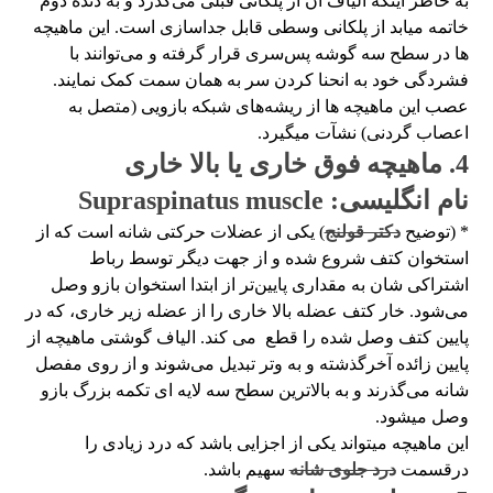
به خاطر اینکه الیاف آن از پلکانی قبلی می‌گذرد و به دنده دوم
خاتمه میابد از پلکانی وسطی قابل جداسازی است. این ماهیچه
ها در سطح سه گوشه پس‌سری قرار گرفته و می‌توانند با
فشردگی خود به انحنا کردن سر به همان سمت کمک نمایند.
عصب این ماهیچه ها از ریشه‌های شبکه بازویی (متصل به
اعصاب گردنی) نشآت میگیرد.
4. ماهیچه فوق خاری یا بالا خاری
نام انگلیسی: Supraspinatus muscle
* (توضیح
دکتر قولنج
) یکی از عضلات حرکتی شانه است که از
استخوان کتف شروع شده و از جهت دیگر توسط رباط
اشتراکی شان به مقداری پایین‌تر از ابتدا استخوان بازو وصل
می‌شود. خار کتف عضله بالا خاری را از عضله زیر خاری، که در
پایین کتف وصل شده را قطع می کند. الیاف گوشتی ماهیچه از
پایین زائده آخرگذشته و به وتر تبدیل می‌شوند و از روی مفصل
شانه می‌گذرند و به بالاترین سطح سه لایه ای تکمه بزرگ بازو
وصل میشود.
این ماهیچه میتواند یکی از اجزایی باشد که درد زیادی را
درقسمت
درد جلوی شانه
سهیم باشد.