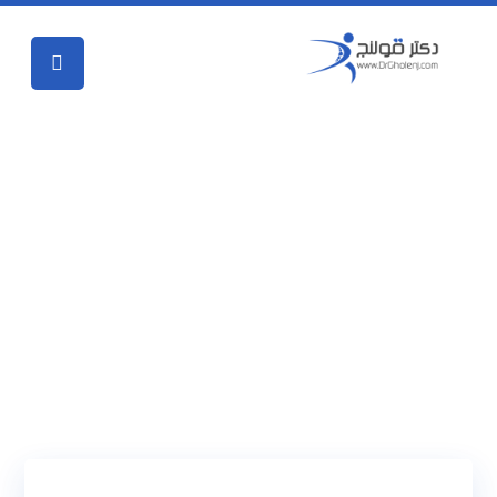
فیزیوتراپی دراصفهان | علائم درد جلوی شانه
دراصفهان | دکتر قولنج | drgholenj
وبلاگ
دسته‌بندی نشده
فیزیوتراپی
دراصفهان | علائم درد جلوی شانه دراصفهان | دکتر قولنج |
drgholenj