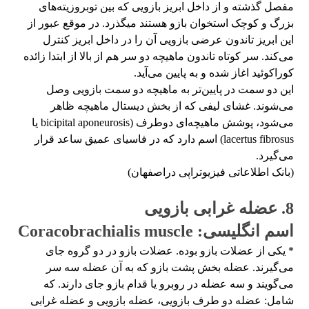
مفصل گذشته و از داخل ابریز بازویی که بین توبروزیته‌های
بزرگ و کوچک استخوان بازو هستند میگذرد. در موقع عبور از
این ابریز تاندون عرضی بازویی آن را در داخل ابریز کنترل
می‌کند. سر کوتاه تاندون ماهیچه دو سر هم از بالا از ابتدا زائده
کوراکوئید اغاز شده و به پایین می‌آید.
این دو سمت در پایین‌تر به ماهیچه دو سمت بازویی وصل
می‌شوند. غشای لیفی که از بخش دیستال ماهیچه ظاهر
می‌شود، پوشش ماهیچه‌ای دوطرف (bicipital aponeurosis یا
lacertus fibrosus) اسم دارد که در فاسیای عمیق ساعد قرار
می‌گیرد.
(بانک اطلاعاتی فیزیوتراپی دراصفهان)
8. عضله غرابی بازویی
اسم انگلیسی: Coracobrachialis muscle
* یکی از عضلات بازو بوده. عضلات بازو در دو گروه جای
می‌گیرند. عضله بخش پشت بازو که به آن عضله سه سر
می‌گویند و سه عضله در روبرو یا قدام بازو جای دارند. که
شامل: عضله دو طرف بازویی، عضله بازویی و عضله غرابی