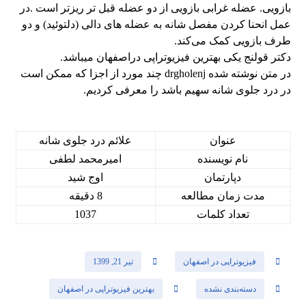
بازویی. عضله غرابی بازویی از دو عضله قبل تر ریزتر است .در
عمل انحنا کردن مفصل شانه به عضله های دالی (دلتوئید) و دو
طرف بازویی کمک می‌کند.
دکتر قولنج یکی بهترین فیزیوتراپی دراصفهان میباشد.
در متن نوشته شده drgholenj چند مورد از اجزا که ممکن است
در درد جلوی شانه سهیم باشد را معرفی کردیم.
عنوان
علائم درد جلوی شانه
نام نویسنده
امیرمحمد لطفی
دپارتمان
اوج شید
مدت زمان مطالعه
8 دقیقه
تعداد کلمات
1037
فیزیوتراپی در اصفهان
تیر 21, 1399
دسته‌بندی نشده
بهترین فیزیوتراپی در اصفهان