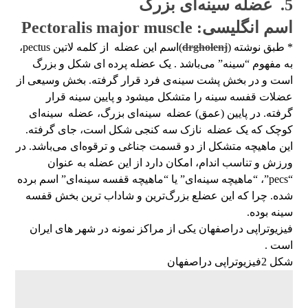
5. عضله سینه‌ای بزرگ
اسم انگلیسی: Pectoralis major muscle
* طبق نوشته (
drgholenj
)اسم این عضله از کلمه لاتین pectus،
به مفهوم “سینه” می‌باشد . یک عضله پرده ای شکل و بزرگ
است و در بخش پشت سینه‌ی فرد قرار گرفته. بخش وسیعی از
عضلات قفسه سینه را متشکل میشود و پایین سینه قرار
گرفته. در پایین (عمق) عضله سینه‌ای بزرگ، عضله سینه‌ای
کوچک که یک عضله نازک سه کنجی شکل است، جای گرفته.
این ماهیچه متشکل از دو قسمت جناغی و ترقوه‌ای می‌باشد. در
ورزش و تناسب اندام، امکان دارد از این عضله به عنوان
“pecs”، “ماهیچه سینه‌ای” یا “ماهیچه قفسه سینه‌ای” اسم ‌برده
شده. چرا که این عضلع بزرگ‌ترین و شاداب ترین بخش قفسه
سینه بوده.
فیزیوتراپی دراصفهان یکی از مراکز نمونه در شهر های ایران
است .
شکل 2فیزیوتراپی دراصفهان