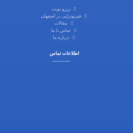
رزرو نوبت
فیزیوتراپی در اصفهان
مقالات
تماس با ما
درباره ما
اطلاعات تماس
آدرس ما: اصفهان، خیابان آمادگاه، نرسیده به چهارراه
فلسطین، روبروی داروخانه ثامن، کوچه شماره 21،
مجتمع پزشکی پرتو
تلفن تماس: 03132216555
تلفن همراه: 09138700470
ایمیل: info@drgholenj.com