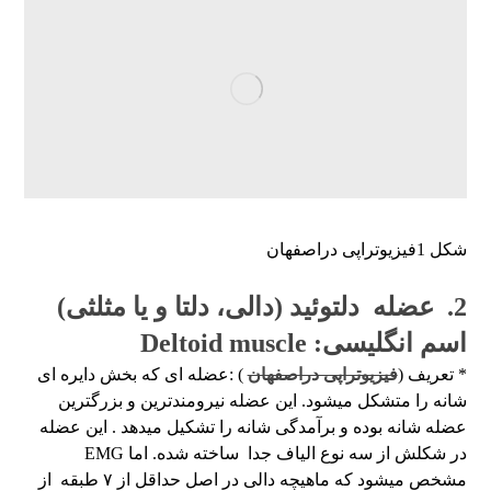
شکل 1فیزیوتراپی دراصفهان
2. عضله دلتوئید (دالی، دلتا و یا مثلثی)
اسم انگلیسی: Deltoid muscle
* تعریف (
فیزیوتراپی دراصفهان
) :عضله ای که بخش دایره ای
شانه را متشکل میشود. این عضله نیرومندترین و بزرگترین
عضله شانه بوده و برآمدگی شانه را تشکیل میدهد . این عضله
در شکلش از سه نوع الیاف جدا ساخته شده. اما EMG
مشخص میشود که ماهیچه دالی در اصل حداقل از ۷ طبقه از