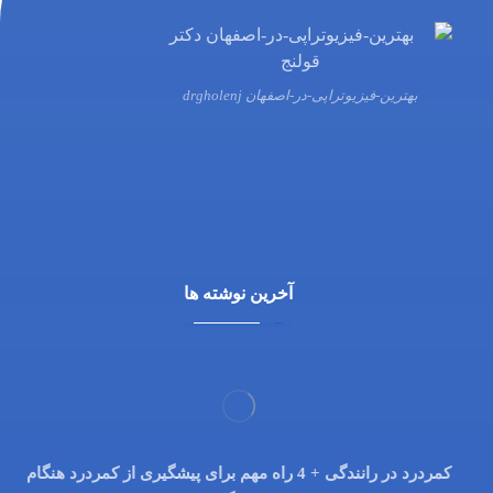
بهترین-فیزیوتراپی-در-اصفهان drgholenj
03132216555
09138700470
آخرین نوشته ها
کمردرد در رانندگی + 4 راه مهم برای پیشگیری از کمردرد هنگام