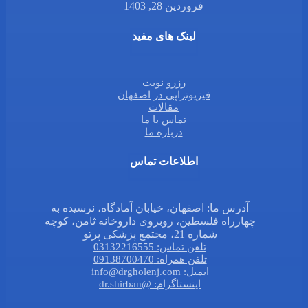
فروردین 28, 1403
لینک های مفید
رزرو نوبت
فیزیوتراپی در اصفهان
مقالات
تماس با ما
درباره ما
اطلاعات تماس
آدرس ما: اصفهان، خیابان آمادگاه، نرسیده به
چهارراه فلسطین، روبروی داروخانه ثامن، کوچه
شماره 21، مجتمع پزشکی پرتو
تلفن تماس: 03132216555
تلفن همراه: 09138700470
ایمیل: info@drgholenj.com
اینستاگرام: @dr.shirban