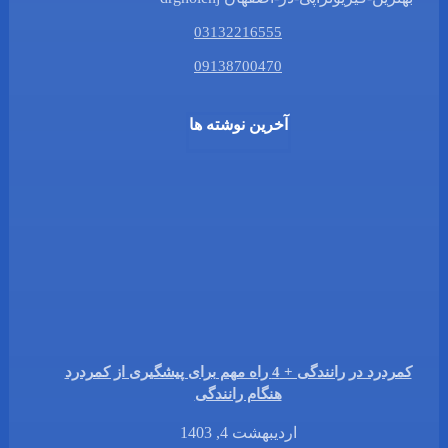
03132216555
09138700470
آخرین نوشته ها
کمردرد در رانندگی + 4 راه مهم برای پیشگیری از کمردرد
هنگام رانندگی
اردیبهشت 4, 1403