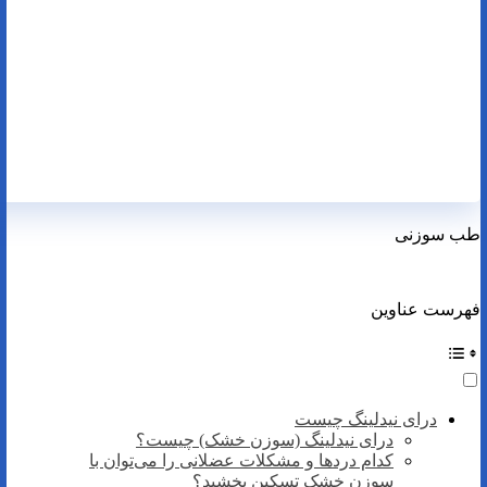
طب سوزنی
فهرست عناوین
درای نیدلینگ چیست
درای نیدلینگ (سوزن خشک) چیست؟
کدام درد‌ها و مشکلات عضلانی را می‌توان با
سوزن خشک تسکین بخشید؟