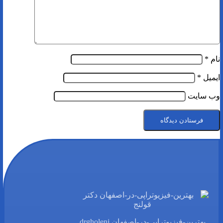
نام
*
ایمیل
*
وب‌ سایت
بهترین-فیزیوتراپی-در-اصفهان drgholenj