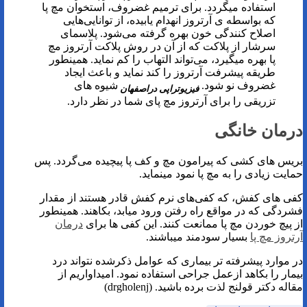
استفاده میگردد. برای ترمیم غضروف، استخوان مچ پا
که بواسطه ی آرتروز انهدام یابیده، از توانایی‌هایی
اصلاح‌ کنندگی خون بهره گرفته می‌شود. پلاسمای
سرشار از پلاکت که از آن در روش پلاکت آرتروز مچ
پا بهره میگیرد، می‌تواند التهاب را کم نماید. همینطور
طریقه پیشرفت آرتروز را کند نماید و باعث ایجاد
غضروف نو شود.
شیوه های
فیزیوتراپی دراصفهان
تزریقی را برای آرتروز مچ پای شما در نظر دارد.
درمان خانگی
بریس های کشی که پیرامون مچ و کف پا پیچیده می‌گردد. پس
حمایت زیادی را به مچ پا نمود مینماید.
کفی های کفش، که کفی‌های نرم کفش قادر هستند از مقدار
فشردگی که در مواقع راه رفتن ورود میابد، بکاهند. همینطور
از پیچ خوردن مچ پا ممانعت کنند. این کفی ها برای
درمان
آرتروز مچ پا
بسیار سودمند میباشند.
در موارد پیشرفته تر بیماری که عوامل ذکرشده نتواند درد
بیمار را بکاهد ازعمل جراحی استفاده نمود. امیداواریم از
مقاله دکتر قولنج لذت برده باشید. (drgholenj)