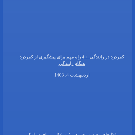
کمردرد در رانندگی + 4 راه مهم برای پیشگیری از کمردرد
هنگام رانندگی
اردیبهشت 4, 1403
غذا های مفید و مضر در رژیم غذایی برای سیاتیک