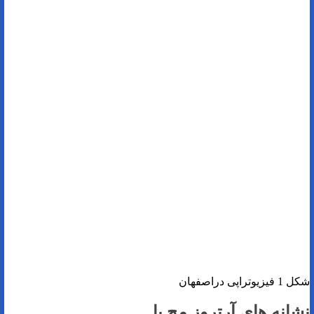
شکل 1 فیزیوتراپی دراصفهان
نشانه های آرتروز مچ پا