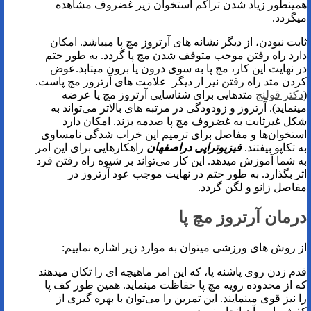
همینطور زیاد شدن تراکم استخوان زیر غضروف مشاهده
میگردد.
ثابت نبودن، از دیگر نشانه های آرتروز مچ پا میباشد. امکان
دارد راه رفتن موجب متوقف شدن مچ پا گردد. به طور حتم
در نهایت این کار، مچ پا به سوی درون یا برون میتابد.عوض
کردن متد راه رفتن نیز از دیگر علامت های آرتروز مچ پاست.
(
دکتر قولنج
متدهایی برای شناسایی آرتروز مچ پا عرضه
مینماید). آرتروز و زودودگی در مرتبه های بالاتر می‌تواند به
شکل غیرثابت به غضروف مچ پا صدمه بزند. امکان دارد
استخوان‌ها و مفاصل برای ترمیم این خراب شدگی نامساوی
به تکاپو بیفتند.
فیزیوتراپی دراصفهان
راهکارهایی برای این امر
به شما آموزش میدهد. این کار می‌تواند بر شیوه راه رفتن فرد
اثر بگذارد. به طور حتم در نهایت موجب عود آرتروز در
مفاصل زانو و لگن گردد.
درمان آرتروز مچ پا
از روش های ورزشی میتوان به موارد زیر اشاره نماییم:
قدم زدن روی پاشنه پا، که این امر ماهیچه ای را تکان میدهند
که از محدوده رویه مچ پا حفاظت مینماید. همین طور کف پا
را نیز قوی مینمایند. این تمرین را می‌توان با بهره گیری از