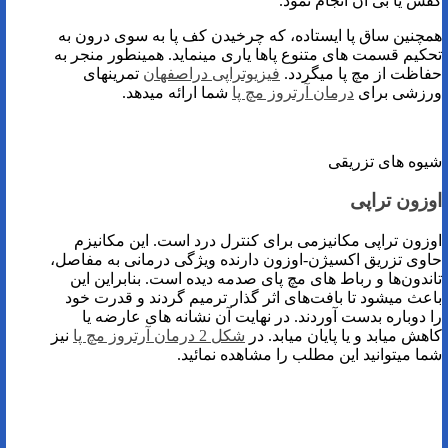
کفش یا بی آن انجام نمود.
همچنین ساق پا ایستاده، که چرخیدن کف پا به سوی درون به
تحکیم قسمت ‌های متنوع پاها یاری مینماید. همینطور منجر به
حفاظت از مچ پا میگردد.
فیزیوتراپی دراصفهان
تمرینهای
ورزشی برای
درمان آرتروز مچ پا
شما ارائه میدهد.
شیوه های تزریقی
اوزون تراپی
اوزون تراپی مکانیزمی برای کنترل درد است. این مکانیزم
حاوی تزریق اکسیژن-اوزون دارنده ویژگی درمانی به مفاصل،
تاندون‌ها و رباط‌ های مچ پای صدمه ‌دیده است. بنابراین این
باعث میشود تا بافت‌های اثر گذار ترمیم گردند و قدرت خود
را دوباره بدست آوردند. در نهایت آن نشانه های عارضه یا
کاهش میابد و یا پایان میابد. در
شکل 2 درمان آرتروز مچ پا
نیز
شما میتوانید این مطلب را مشاهده نمائید.