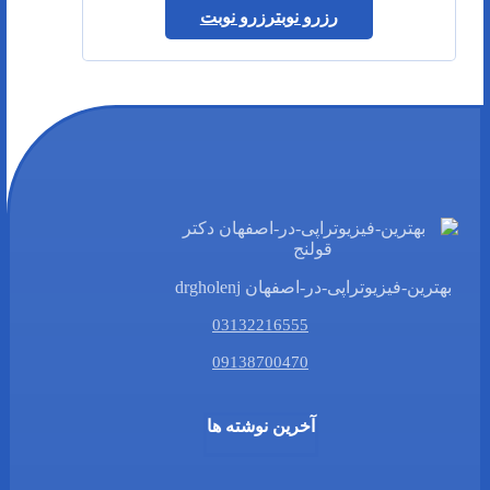
رزرو نوبت
رزرو نوبت
بهترین-فیزیوتراپی-در-اصفهان drgholenj
03132216555
09138700470
آخرین نوشته ها