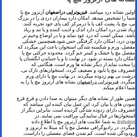
اولین نشانه درد میباشد.
فیزیوتراپی دراصفهان
آرتروز مچ پا
شما را تشخیص میدهد. امکان دارد بیماران دردی را در بزرگ
‌نی، مچ پا، پشت کف پا یا درمرکز کف پای خود تجربه کنند.
زیاد شدن درد امکان دارد اندک و اذیت کننده و یا تند و زیاد
باشد. ممکن است که درد عود نماید و یا در اوضاع وخیم تر
بودن درد، امکان دارد گرفتگی حس شود.همچمنین خشکی
مفصل، ورم و شکسته شدگی استخوان باعث این میگردد که
مفصل مچ پا خشک و کمتر خم گردد. محدوده حرکتی مچ پا
امکان دارد بسته تر شود. در نهایت تا و یا جنباندن انگشتان پا
را سخت نماید.از دیگر نشانه ها ورم است. هنگامی که
غضروف مچ پا نابود و تضعیف گردد، استخوان‌های نازک ‌نی،
درشت ‌نی بهم زدوده میگردند. در نهایت مچ پا دارای ورم
میگردد.
فیزیوتراپی دراصفهان
نشانه های آرتروز مچ پا را به
شما اعلام میکند.
همین طور از نشانه های دیگر میتوان به صدا دادن و قرچ قرچ
نمودن های پا بیان کرد. این عمل بیان کننده این میباشد که
غضروف دارای زدوده شدگی گردیده است. بنابراین دیگر از
استخوان‌ها در قبال ساییدگی مراقبت نمی نمایند. در
drgholenj
به شما علامت های آرتروز مچ پا اطلاع داده
میگردد. در رادیوگرافی مفصل مچ پا که مبتلا به آرتروز و
زودودگی شده است، کم شدن فضای مفصلی را داراست.