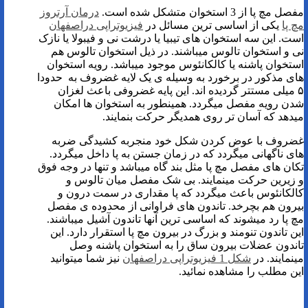
مفصل مچ پا از 3 استخوان متشکل شده است.
درمان آرتروز
مچ پا
یکی از اساسی ترین مسائل در
فیزیوتراپی دراصفهان
است. این سه استخوان های تیبیا یا درشت نی و فیبولا یا نازک
نی و استخوان تالوس میباشند. در ذیل استخوان تالوس هم
استخوان پاشنه یا کالکانئوس موجود میباشد. رویه استخوان
های مذکور در برخورد به وسیله ی یک لایه غضروف به حدودا
۵ میلی مستتر گردیده اند. این پایه غضروفی باعث لغزان
شدن رویه مفصل میگردد. همینطور به استخوان ها امکان
میدهد که آسان تر روی همدیگر حرکت بنمایند.
غضروف با عوض کردن شکل خود منجربه کشیدگی ضربه
های ناگهانی میگردد که در زمان جستن به پا داخل میگردد.
تکان های مفصل مچ پا مثل بند گاه میباشد و تنها در وجه فوق
و زیرین حرکت مینمایند. بی شک مفصل میان تالوس و
کالکانئوس باعث میگردد که پا مقداری در سمت درون و
بیرون هم بچرخد. تاندون های فراوانی از محدوده ی مفصل
مچ پا رد میشوند که اساسی ترین آنها تاندون آشیل میباشند.
این تاندون تنومند و بزرگ در بیرون مچ پا استقرار دارد. این
تاندون عضلات بیرون ساق را به استخوان پاشنه وصل
مینمایند. در
شکل 1 فیزیوتراپی دراصفهان
نیز شما میتوانید
این مطلب را مشاهده نمائید.