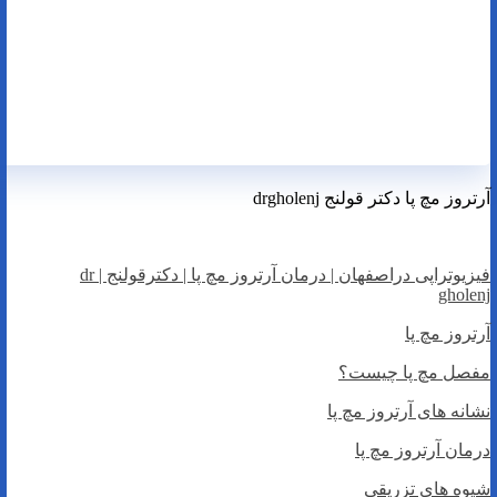
آرتروز مچ پا دکتر قولنج drgholenj
فیزیوتراپی دراصفهان | درمان آرتروز مچ پا | دکترقولنج | dr
gholenj
آرتروز مچ پا
مفصل مچ پا چیست؟
نشانه های آرتروز مچ پا
درمان آرتروز مچ پا
شیوه های تزریقی