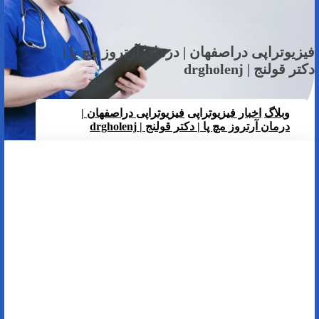
فیزیوتراپی دراصفهان | درمان آرتروز مچ پا |
دکتر قولنج | drgholenj
وبلاگ
اخبار فیزیوتراپی
فیزیوتراپی دراصفهان |
درمان آرتروز مچ پا | دکتر قولنج | drgholenj