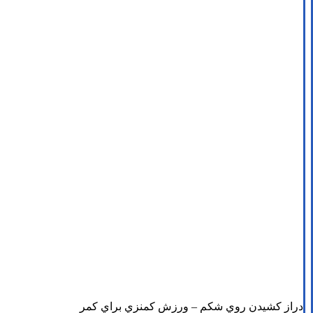
دراز کشيدن روي شکم – ورزش کمنزي براي کمر