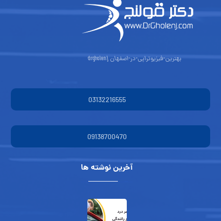
بهترین-فیزیوتراپی-در-اصفهان drgholenj
03132216555
09138700470
آخرین نوشته ها