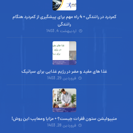
کمردرد در رانندگی + 4 راه مهم برای پیشگیری از کمردرد هنگام
رانندگی
اردیبهشت 4, 1403
غذا های مفید و مضر در رژیم غذایی برای سیاتیک
فروردین 29, 1403
منیپولیشن ستون فقرات چیست؟ + مزایا ومعایب این روش!
فروردین 28, 1403