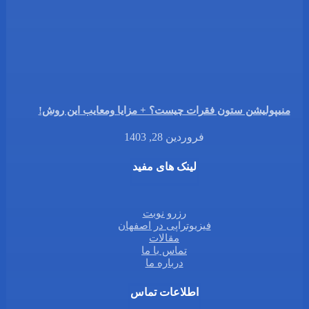
منیپولیشن ستون فقرات چیست؟ + مزایا ومعایب این روش!
فروردین 28, 1403
لینک های مفید
رزرو نوبت
فیزیوتراپی در اصفهان
مقالات
تماس با ما
درباره ما
اطلاعات تماس