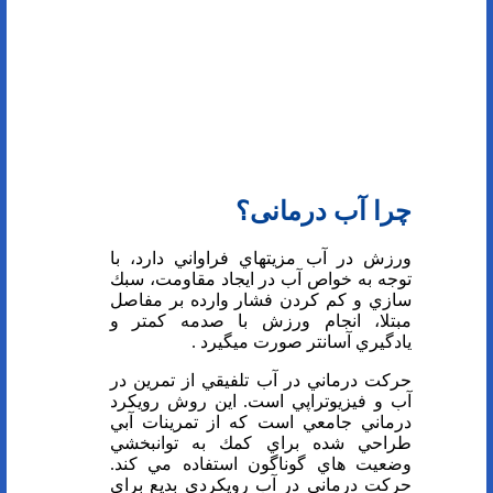
چرا آب درمانی؟
ورزش در آب مزيتهاي فراواني دارد، با
توجه به خواص آب در ايجاد مقاومت، سبك
سازي و كم كردن فشار وارده بر مفاصل
مبتلا، انجام ورزش با صدمه كمتر و
يادگيري آسانتر صورت ميگيرد .
حركت درماني در آب تلفيقي از تمرين در
آب و فيزيوتراپي است. اين روش رويكرد
درماني جامعي است كه از تمرينات آبي
طراحي شده براي كمك به توانبخشي
وضعيت هاي گوناگون استفاده مي كند.
حركت درماني در آب رويكردي بديع براي