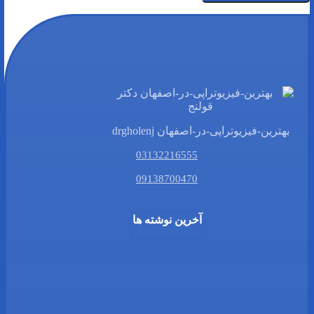
بهترین-فیزیوتراپی-در-اصفهان drgholenj
03132216555
09138700470
آخرین نوشته ها