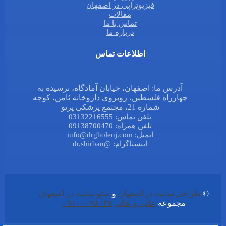
فیزیوتراپی در اصفهان
مقالات
تماس با ما
درباره ما
اطلاعات تماس
آدرس ما: اصفهان، خیابان آمادگاه، نرسیده به
چهارراه فلسطین، روبروی داروخانه ثامن، کوچه
شماره 21، مجتمع پزشکی پرتو
تلفن تماس: 03132216555
تلفن همراه: 09138700470
ایمیل: info@drgholenj.com
اینستاگرام: @dr.shirban
©
طراحی سایت در اصفهان
و
سئو سایت در اصفهان
مجموعه
عالی و عالی
۰۹۱۰۰۰۹۸۰۳۷