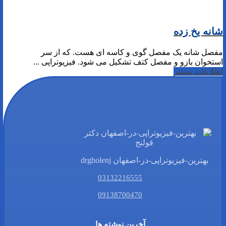
شانه یخ زده
مفصل شانه یک مفصل گوی و کاسه ای هست. که از سر
استخوان بازو و مفصل کتف تشکیل می شود. فیزیوتراپی ...
اطلاعات بیشتر
بهترین-فیزیوتراپی-در-اصفهان drgholenj
03132216555
09138700470
آخرین نوشته ها