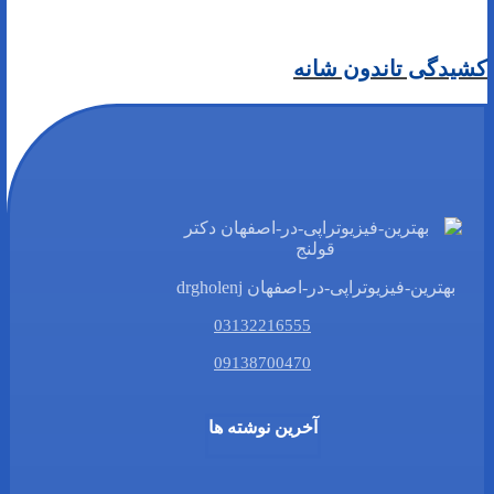
کشیدگی تاندون شانه
بهترین-فیزیوتراپی-در-اصفهان drgholenj
03132216555
09138700470
آخرین نوشته ها