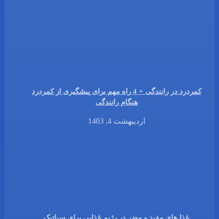
کمردرد در رانندگی + 4 راه مهم برای پیشگیری از کمردرد
هنگام رانندگی
اردیبهشت 4, 1403
غذا های مفید و مضر در رژیم غذایی برای سیاتیک