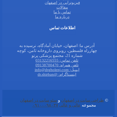
فیزیوتراپی در اصفهان
مقالات
تماس با ما
درباره ما
اطلاعات تماس
آدرس ما: اصفهان، خیابان آمادگاه، نرسیده به
چهارراه فلسطین، روبروی داروخانه ثامن، کوچه
شماره 21، مجتمع پزشکی پرتو
تلفن تماس: 03132216555
تلفن همراه: 09138700470
ایمیل: info@drgholenj.com
اینستاگرام: @dr.shirban
©
طراحی سایت در اصفهان
و
سئو سایت در اصفهان
مجموعه
عالی و عالی
۰۹۱۰۰۰۹۸۰۳۷