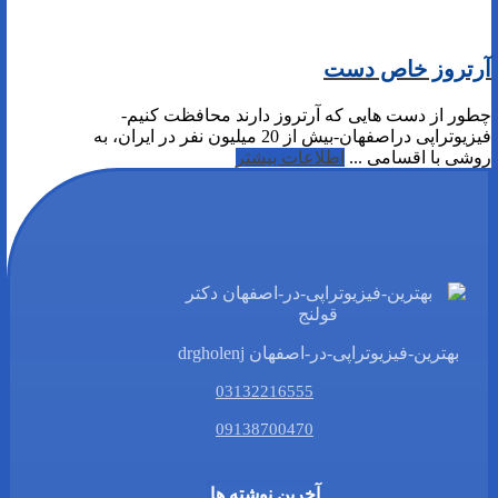
آرتروز خاص دست
چطور از دست هایی که آرتروز دارند محافظت کنیم-
فیزیوتراپی دراصفهان-بیش از 20 میلیون نفر در ایران، به
روشی با اقسامی ...
اطلاعات بیشتر
بهترین-فیزیوتراپی-در-اصفهان drgholenj
03132216555
09138700470
آخرین نوشته ها